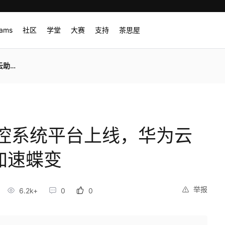
rams
社区
学堂
大赛
支持
茶思屋
速蝶变
控系统平台上线，华为云
加速蝶变
举报
6.2k+
0
0