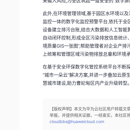
来输入风险,为全区筑起一道安全的“数字屏
此外,在环境管理领域,基于园区水环境以
监控一体的数字化监控预警平台,依托于全
设备建立排污台账,结合大数据和人工智能
自动闭环控制,形成全区污染排放信息统计
境质量GIS一张图”,帮助管理者对企业产
上统筹和管理区域污染物排放总量和环境
在基于安全环保数字化管控系统平台不断探
“城市一朵云”解决方案,并进一步叠加云
慧城市建设,助力曹妃甸区内产业升级转型
【版权声明】本文为华为云社区用户转载文
举报，并提供相关证据，一经查实，本社区
cloudbbs@huaweicloud.com