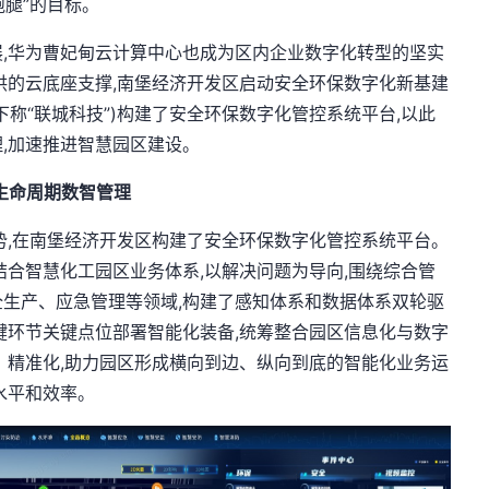
跑腿”的目标。
,华为曹妃甸云计算中心也成为区内企业数字化转型的坚实
供的云底座支撑,南堡经济开发区启动安全环保数字化新基建
下称“联城科技”)构建了安全环保数字化管控系统平台,以此
,加速推进智慧园区建设。
生命周期数智管理
势,在南堡经济开发区构建了安全环保数字化管控系统平台。
结合智慧化工园区业务体系,以解决问题为导向,围绕综合管
生产、应急管理等领域,构建了感知体系和数据体系双轮驱
键环节关键点位部署智能化装备,统筹整合园区信息化与数字
、精准化,助力园区形成横向到边、纵向到底的智能化业务运
水平和效率。