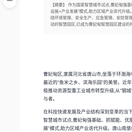
【摘要】 作为国家智慧城市试点,曹妃甸强基
设施+产业发展”模式,助力区域产业迭代升级
绕环境管理、安全生产、应急管理、安防管理
动的智慧园区,已成为曹妃甸智慧园区建设的
曹妃甸区,隶属河北省唐山市,坐落于环渤海
最近的“鱼米之乡、滨海乐园”的美誉。近年
极推动资源型重工业城市转型升级,从“钢城”
与者。
在科技快速发展及产业结构深刻变革的当下
智慧城市试点,曹妃甸强基础、抓赋能、优服
展”模式,助力区域产业迭代升级。唐山南堡