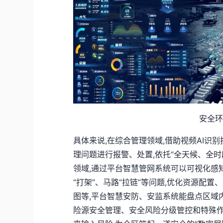
安全环
具体来说,在综合管理领域,借助视频AI识
理问题进行报警、处置,依托“全天候、全时
领域,通过平台智慧管网系统可以可视化感知
“打架”、马路“拉链”等问题,优化资源配置
图等,平台智慧安防、安监系统能盘点区域
险源安全管理、安全风险分级管控和特殊作