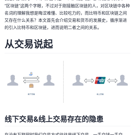
“区块链”这两个字眼，不过对于刚接触区块链的人，对区块链中各种
者
名词的理解我想是晦涩难懂、比较吃力的，而比特币和区块链之间
又存在什么关系？本文首先会介绍交易和货币的发展史，循序渐进
我
的引入比特币和区块链，进而说明二者之间的关系。
的
我
从交易说起
博
的
我
客
论
的
我
坛
圈
的
我
子
直
的
我
我
播
活
的
线下交易&线上交易存在的隐患
我
动
关
的
在没有互联网时我们交易方式往往是线下交易，一手交钱一手交