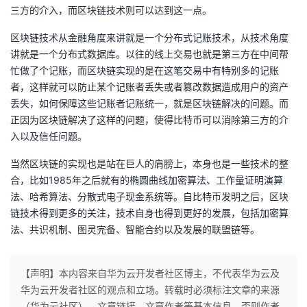
三方的介入，而区块链技术则可以达到这一点。
区块链技术从金融角度来讲就是一个分布式记账技术，从技术角度
讲就是一个分布式数据库。以往的线上交易也就是第三方在中间帮
忙做了个记账，而区块链实现的是在这笔交易中有特别多的记账
者，这样就可以防止某个记账者丢失或者篡改数据造成用户的资产
丢失，如何保障这些记账者记账统一，就是区块链解决的问题。而
正因为区块链解决了这样的问题，使得比特币可以消除第三方的介
入以及信任问题。
当然区块链的实现也是站在巨人的肩膀上，本身也是一些技术的整
合，比如1985年之后就有的椭圆曲线加密算法、工作量证明演算
法、哈希算法、分散式电子现金系统等。自比特币发明之后，区块
链技术得到更多的关注，技术自身也得到更好的发展，包括加密算
法、共识机制、图灵完备、智能合约以及发展的联盟链等。
【声明】本内容来自华为云开发者社区博主，不代表华为云及
华为云开发者社区的观点和立场。转载时必须标注文章的来源
（华为云社区）、文章链接、文章作者等基本信息，否则作者