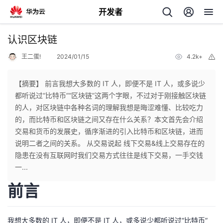
开发者
返
认识区块链
回
王二蛋!
2024/01/15
4.2k+
举
报
【摘要】 前言我想大多数的 IT 人，即便不是 IT 人，或多说少
都听说过“比特币”“区块链”这两个字眼，不过对于刚接触区块链
的人，对区块链中各种名词的理解我想是晦涩难懂、比较吃力
个
的，而比特币和区块链之间又存在什么关系？本文首先会介绍
交易和货币的发展史，循序渐进的引入比特币和区块链，进而
我
人
说明二者之间的关系。 从交易说起 线下交易&线上交易存在的
隐患在没有互联网时我们交易方式往往是线下交易，一手交钱
的
主
一...
前言
开
页
发
我想大多数的 IT 人，即便不是 IT 人，或多说少都听说过“比特币”