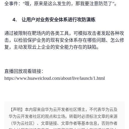
持
建
证
实
的
全事件：“哦，原来是这么发生的，那我要注意防范了”。
议
验
收
4.
让用户对业务安全体系进行攻防演练
藏
通过被限制在靶场内的各类工具，可模拟攻击者发起各种攻
击，以检验保护业务的现有安全体系存在哪些问题、怎么修
复，主动发现云上企业的安全能力存在的缺陷。
直播回放观看链接：
https://www.huaweicloud.com/about/live/launch/1.html
【声明】本内容来自华为云开发者社区博主，不代表华为云及
华为云开发者社区的观点和立场。转载时必须标注文章的来源
（华为云社区）、文章链接、文章作者等基本信息，否则作者