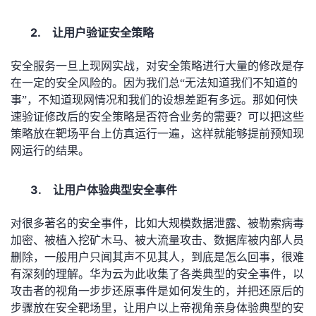
我
注
的
开
2.
让用户验证安全策略
的
Programs
发
安全服务一旦上现网实战，对安全策略进行大量的修改是存
在一定的安全风险的。因为我们总“无法知道我们不知道的
支
者
事”，不知道现网情况和我们的设想差距有多远。那如何快
速验证修改后的安全策略是否符合业务的需要？可以把这些
持
学
策略放在靶场平台上仿真运行一遍，这样就能够提前预知现
网运行的结果。
我
堂
的
我
我
3.
让用户体验典型安全事件
技
的
的
我
对很多著名的安全事件，比如大规模数据泄露、被勒索病毒
加密、被植入挖矿木马、被大流量攻击、数据库被内部人员
术
云
课
的
我
删除，一般用户只闻其声不见其人，到底是怎么回事，很难
有深刻的理解。华为云为此收集了各类典型的安全事件，以
支
声
程
认
的
我
攻击者的视角一步步还原事件是如何发生的，并把还原后的
步骤放在安全靶场里，让用户以上帝视角亲身体验典型的安