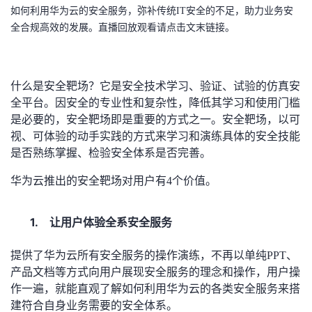
如何利用华为云的安全服务，弥补传统IT安全的不足，助力业务安
者
全合规高效的发展。直播回放观看请点击文末链接。
我
什么是安全靶场？它是安全技术学习、验证、试验的仿真安
的
我
全平台。因安全的专业性和复杂性，降低其学习和使用门槛
是必要的，安全靶场即是重要的方式之一。安全靶场，以可
博
的
我
视、可体验的动手实践的方式来学习和演练具体的安全技能
是否熟练掌握、检验安全体系是否完善。
客
论
的
我
华为云推出的安全靶场对用户有4个价值。
坛
圈
的
我
1.
让用户体验全系安全服务
子
直
的
我
提供了华为云所有安全服务的操作演练，不再以单纯PPT、
我
播
活
的
产品文档等方式向用户展现安全服务的理念和操作，用户操
作一遍，就能直观了解如何利用华为云的各类安全服务来搭
我
动
关
的
建符合自身业务需要的安全体系。