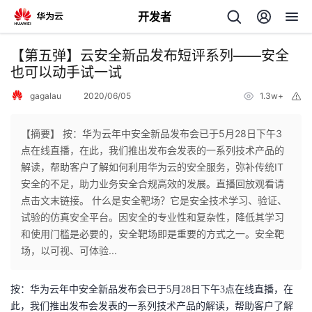
开发者
返
【第五弹】云安全新品发布短评系列——安全
回
也可以动手试一试
gagalau
2020/06/05
1.3w+
举
报
【摘要】 按：华为云年中安全新品发布会已于5月28日下午3
点在线直播，在此，我们推出发布会发表的一系列技术产品的
个
解读，帮助客户了解如何利用华为云的安全服务，弥补传统IT
安全的不足，助力业务安全合规高效的发展。直播回放观看请
我
人
点击文末链接。 什么是安全靶场？它是安全技术学习、验证、
试验的仿真安全平台。因安全的专业性和复杂性，降低其学习
的
主
和使用门槛是必要的，安全靶场即是重要的方式之一。安全靶
场，以可视、可体验...
开
页
按：华为云年中安全新品发布会已于5月28日下午3点在线直播，在
发
此，我们推出发布会发表的一系列技术产品的解读，帮助客户了解