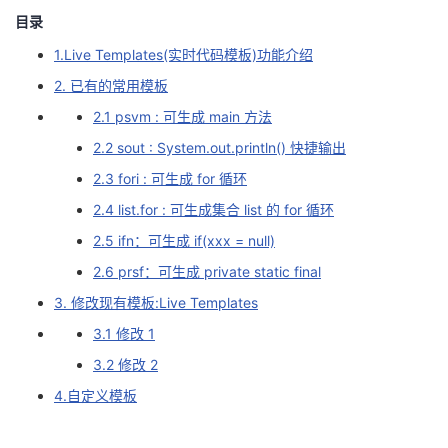
目录
者
1.Live Templates(实时代码模板)功能介绍
我
2. 已有的常用模板
2.1 psvm : 可生成 main 方法
的
我
2.2 sout : System.out.println() 快捷输出
2.3 fori : 可生成 for 循环
博
的
我
2.4 list.for : 可生成集合 list 的 for 循环
客
论
的
我
2.5 ifn：可生成 if(xxx = null)
2.6 prsf：可生成 private static final
坛
圈
的
我
3. 修改现有模板:Live Templates
子
直
的
我
3.1 修改 1
3.2 修改 2
我
播
活
的
4.自定义模板
我
动
关
的