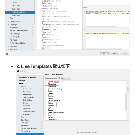
持
建
证
实
的
议
验
收
藏
2. Live Templates 默认如下：