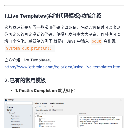
我
注
的
开
1.Live Templates(实时代码模板)功能介绍
的
Programs
发
它的原理就是配置一些常用代码字母缩写，在输入简写时可以出现
支
你预定义的固定模式的代码，使得开发效率大大提高，同时也可以
者
增加个性化。最简单的例子 就是在 Java 中输入
会出现
sout
持
学
System.out.println();
官方介绍 Live Templates：
我
堂
https://www.jetbrains.com/help/idea/using-live-templates.html
的
我
我
2. 已有的常用模板
技
的
的
我
1. Postfix Completion 默认如下：
术
云
课
的
我
支
声
程
认
的
我