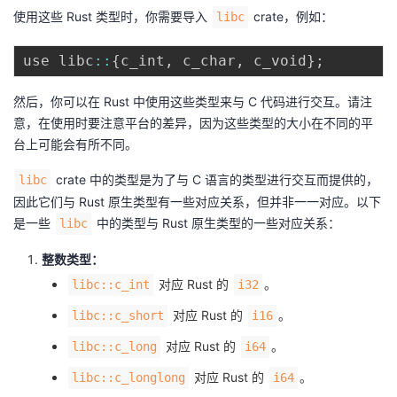
持
建
证
实
的
使用这些 Rust 类型时，你需要导入
crate，例如：
libc
议
验
收
use libc
:
:
{
c_int
,
 c_char
,
 c_void
}
;
藏
然后，你可以在 Rust 中使用这些类型来与 C 代码进行交互。请注
意，在使用时要注意平台的差异，因为这些类型的大小在不同的平
台上可能会有所不同。
crate 中的类型是为了与 C 语言的类型进行交互而提供的，
libc
因此它们与 Rust 原生类型有一些对应关系，但并非一一对应。以下
是一些
中的类型与 Rust 原生类型的一些对应关系：
libc
整数类型：
对应 Rust 的
。
libc::c_int
i32
对应 Rust 的
。
libc::c_short
i16
对应 Rust 的
。
libc::c_long
i64
对应 Rust 的
。
libc::c_longlong
i64