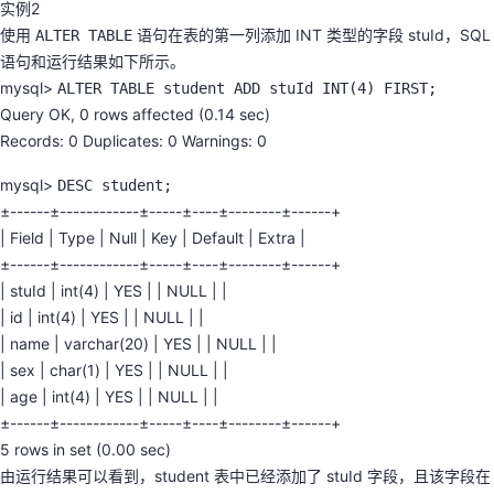
实例2
使用
语句在表的第一列添加 INT 类型的字段 stuId，SQL
ALTER TABLE
语句和运行结果如下所示。
mysql>
ALTER TABLE student ADD stuId INT(4) FIRST;
Query OK, 0 rows affected (0.14 sec)
Records: 0 Duplicates: 0 Warnings: 0
mysql>
DESC student;
±------±------------±-----±----±--------±------+
| Field | Type | Null | Key | Default | Extra |
±------±------------±-----±----±--------±------+
| stuId | int(4) | YES | | NULL | |
| id | int(4) | YES | | NULL | |
| name | varchar(20) | YES | | NULL | |
| sex | char(1) | YES | | NULL | |
| age | int(4) | YES | | NULL | |
±------±------------±-----±----±--------±------+
5 rows in set (0.00 sec)
由运行结果可以看到，student 表中已经添加了 stuId 字段，且该字段在