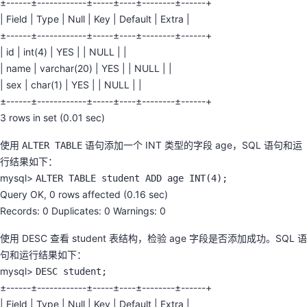
±------±------------±-----±----±--------±------+
持
建
证
实
的
| Field | Type | Null | Key | Default | Extra |
±------±------------±-----±----±--------±------+
议
验
收
| id | int(4) | YES | | NULL | |
| name | varchar(20) | YES | | NULL | |
藏
| sex | char(1) | YES | | NULL | |
±------±------------±-----±----±--------±------+
3 rows in set (0.01 sec)
使用
语句添加一个 INT 类型的字段 age，SQL 语句和运
ALTER TABLE
行结果如下：
mysql>
ALTER TABLE student ADD age INT(4);
Query OK, 0 rows affected (0.16 sec)
Records: 0 Duplicates: 0 Warnings: 0
使用 DESC 查看 student 表结构，检验 age 字段是否添加成功。SQL 语
句和运行结果如下：
mysql>
DESC student;
±------±------------±-----±----±--------±------+
| Field | Type | Null | Key | Default | Extra |