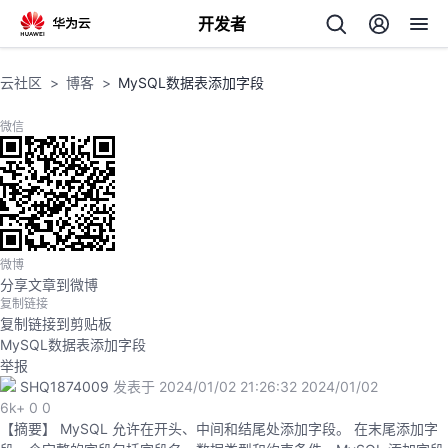
开发者
返
云社区
博客
MySQL数据表添加字段
回
微信
个
微博
分享文章到微博
我
人
复制链接
复制链接到剪贴板
的
主
MySQL数据表添加字段
举报
开
页
SHQ1874009
发表于 2024/01/02 21:26:32
2024/01/02
6k+
0
0
【摘要】 MySQL 允许在开头、中间和结尾处添加字段。 在末尾添加字
发