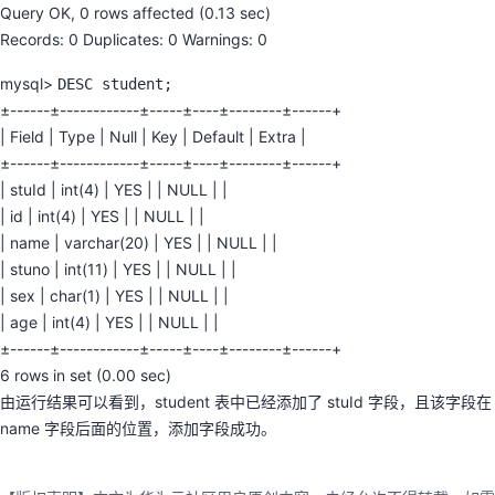
Query OK, 0 rows affected (0.13 sec)
Records: 0 Duplicates: 0 Warnings: 0
mysql>
DESC student;
±------±------------±-----±----±--------±------+
| Field | Type | Null | Key | Default | Extra |
±------±------------±-----±----±--------±------+
| stuId | int(4) | YES | | NULL | |
| id | int(4) | YES | | NULL | |
| name | varchar(20) | YES | | NULL | |
| stuno | int(11) | YES | | NULL | |
| sex | char(1) | YES | | NULL | |
| age | int(4) | YES | | NULL | |
±------±------------±-----±----±--------±------+
6 rows in set (0.00 sec)
由运行结果可以看到，student 表中已经添加了 stuId 字段，且该字段在
name 字段后面的位置，添加字段成功。