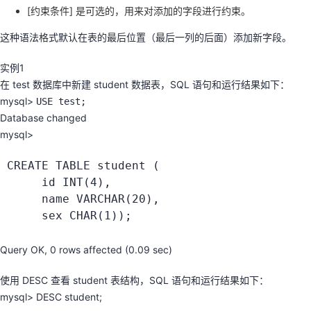
[约束条件] 是可选的，用来对添加的字段进行约束。
我
注
的
开
这种语法格式默认在表的最后位置（最后一列的后面）添加新字段。
的
Programs
发
实例1
支
者
在 test 数据库中新建 student 数据表，SQL 语句和运行结果如下：
mysql>
USE test;
持
学
Database changed
mysql>
我
堂
CREATE TABLE student 
(
     id 
INT
(
4
)
,
的
我
我
     name 
VARCHAR
(
20
)
,
     sex 
CHAR
(
1
)
)
;
技
的
的
我
Query OK, 0 rows affected (0.09 sec)
术
云
课
的
我
使用 DESC 查看 student 表结构，SQL 语句和运行结果如下：
支
声
程
认
的
我
mysql> DESC student;