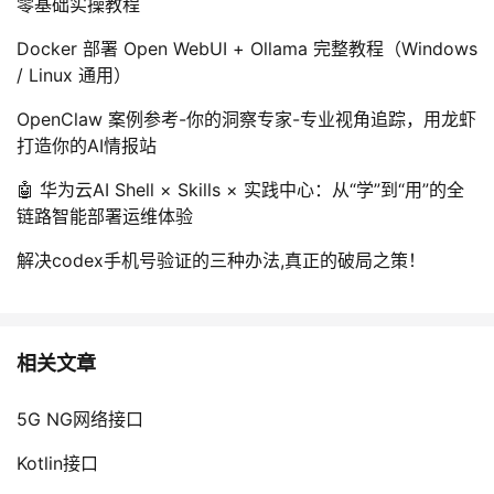
零基础实操教程
持
建
证
实
的
Docker 部署 Open WebUI + Ollama 完整教程（Windows
议
验
收
/ Linux 通用）
OpenClaw 案例参考-你的洞察专家-专业视角追踪，用龙虾
藏
打造你的AI情报站
🤖 华为云AI Shell × Skills × 实践中心：从“学”到“用”的全
链路智能部署运维体验
解决codex手机号验证的三种办法,真正的破局之策！
相关文章
5G NG网络接口
Kotlin接口