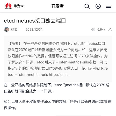
开发者
返
etcd metrics接口独立端口
回
张俭
2023/12/31
6.6k+
举
报
【摘要】 在一些严格的网络条件限制下，etcd的metrics接口
默认在2379端口监听就可能会成为一个问题。如：运维人员无
权限操作etcd中的数据，但是可以通过访问2379来做操作。为
个
了解决这个问题，etcd引入了--listen-metrics-urls参数，可以
指定另外的监听地址/端口作为指标暴露入口，使用示例如下./e
我
人
tcd --listen-metrics-urls http://local...
在一些严格的网络条件限制下，etcd的metrics接口默认在2379端
的
主
口监听就可能会成为一个问题。
开
页
如：运维人员无权限操作etcd中的数据，但是可以通过访问2379来
做操作。
发