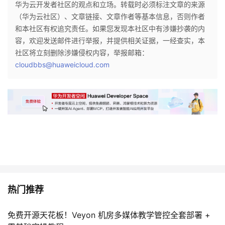
华为云开发者社区的观点和立场。转载时必须标注文章的来源
我
注
的
开
（华为云社区）、文章链接、文章作者等基本信息，否则作者
和本社区有权追究责任。如果您发现本社区中有涉嫌抄袭的内
的
Programs
发
容，欢迎发送邮件进行举报，并提供相关证据，一经查实，本
社区将立刻删除涉嫌侵权内容，举报邮箱：
支
者
cloudbbs@huaweicloud.com
持
学
我
堂
的
我
我
技
的
的
我
术
云
课
的
我
热门推荐
支
声
程
认
的
我
免费开源天花板！Veyon 机房多媒体教学管控全套部署 +