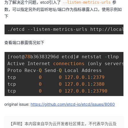
为了解决这个问题，etcd引入了
参
--listen-metrics-urls
数，可以指定另外的监听地址/端口作为指标暴露入口，使用示例如
者
下
我
的
我
查看端口暴露情况如下
博
的
我
[
root@
78
b36383296d etcd
]
# netstat 
-
tlnp

Active Internet 
connections
(
only servers
)
客
论
的
我
Proto Recv
-
Q
 Send
-
Q
 Local Address         
tcp        
0
0
127.0
.0
.1
:
2379
坛
圈
的
我
tcp        
0
0
127.0
.0
.1
:
2380
tcp        
0
0
127.0
.0
.1
:
23790
子
直
的
我
original issue:
https://github.com/etcd-io/etcd/issues/8060
我
播
活
的
我
动
关
的
【声明】本内容来自华为云开发者社区博主，不代表华为云及