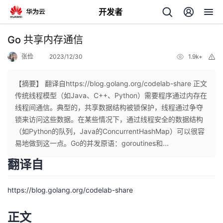
开发者
返
Go 共享内存通信
回
张俭
2023/12/30
1.9k+
举
报
【摘要】 翻译自https://blog.golang.org/codelab-share 正文
传统线程模型（如Java、C++、Python）需要程序通过内存在
线程间通信。典型的，共享数据结构被锁保护，线程通过争夺
个
锁来访问这些数据。在某些情况下，通过线程安全的数据结构
（如Python的队列，Java的ConcurrentHashMap）可以很容
我
人
易地做到这一点。Go的并发原语：goroutines和...
翻译自
的
主
https://blog.golang.org/codelab-share
开
页
正文
发