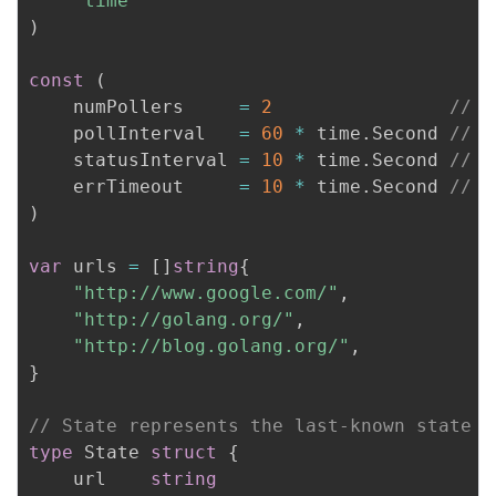
"time"
)
const
(
	numPollers     
=
2
// n
	pollInterval   
=
60
*
 time
.
Second 
// h
	statusInterval 
=
10
*
 time
.
Second 
// h
	errTimeout     
=
10
*
 time
.
Second 
// b
)
var
 urls 
=
[
]
string
{
"http://www.google.com/"
,
"http://golang.org/"
,
"http://blog.golang.org/"
,
}
// State represents the last-known state o
type
 State 
struct
{
	url    
string