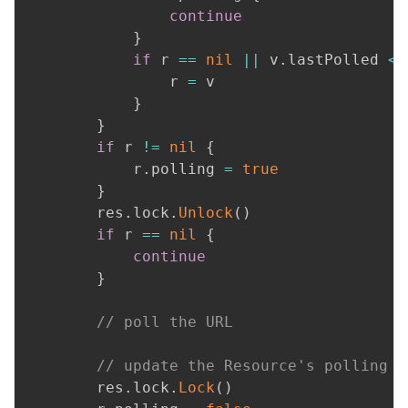
持
建
证
实
的
continue
}
议
验
收
if
 r 
==
nil
||
 v
.
lastPolled 
<
 
                r 
=
 v

藏
}
}
if
 r 
!=
nil
{
            r
.
polling 
=
true
}
        res
.
lock
.
Unlock
(
)
if
 r 
==
nil
{
continue
}
// poll the URL
// update the Resource's polling a
        res
.
lock
.
Lock
(
)