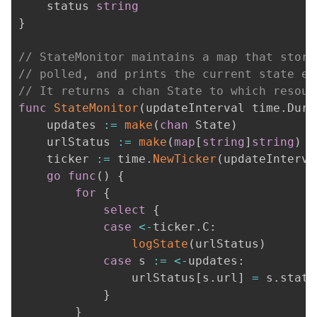
	status 
string
}
// StateMonitor maintains a map that store
// polled, and prints the current state ev
// It returns a chan State to which resour
func
StateMonitor
(
updateInterval time
.
Dura
	updates 
:=
make
(
chan
 State
)
	urlStatus 
:=
make
(
map
[
string
]
string
)
	ticker 
:=
 time
.
NewTicker
(
updateInterva
go
func
(
)
{
for
{
select
{
case
<-
ticker
.
C
:
logState
(
urlStatus
)
case
 s 
:=
<-
updates
:
				urlStatus
[
s
.
url
]
=
 s
.
status
}
}