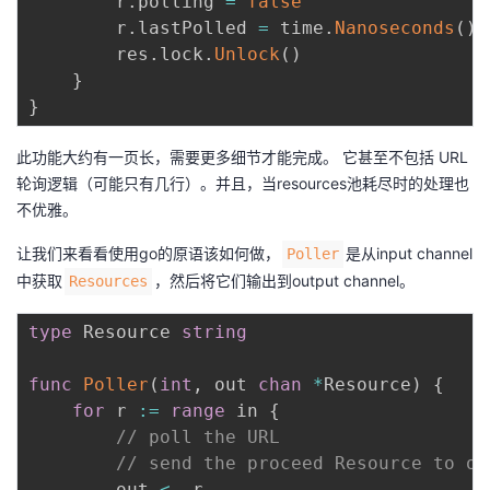
        r
.
polling 
=
false
        r
.
lastPolled 
=
 time
.
Nanoseconds
(
)
        res
.
lock
.
Unlock
(
)
}
}
此功能大约有一页长，需要更多细节才能完成。 它甚至不包括 URL
轮询逻辑（可能只有几行）。并且，当resources池耗尽时的处理也
不优雅。
让我们来看看使用go的原语该如何做，
是从input channel
Poller
中获取
，然后将它们输出到output channel。
Resources
type
 Resource 
string
func
Poller
(
int
,
 out 
chan
*
Resource
)
{
for
 r 
:=
range
 in 
{
// poll the URL
// send the proceed Resource to ou
        out 
<-
 r
