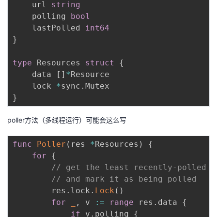
    url 
string
我
注
的
开
    polling 
bool
    lastPolled 
int64
的
Programs
发
}
支
者
type
 Resources 
struct
{
    data 
[
]
*
Resource

持
学
    lock 
*
sync
.
}
我
堂
poller方法（多线程运行）可能会这么写
的
我
我
func
Poller
(
res 
*
Resources
)
{
技
的
的
我
for
{
// get the least recently-polled R
术
云
课
的
我
// and mark it as being polled
        res
.
lock
.
Lock
(
)
支
声
程
认
的
我
for
_
,
 v 
:=
range
 res
.
data 
{
if
 v
.
polling 
{