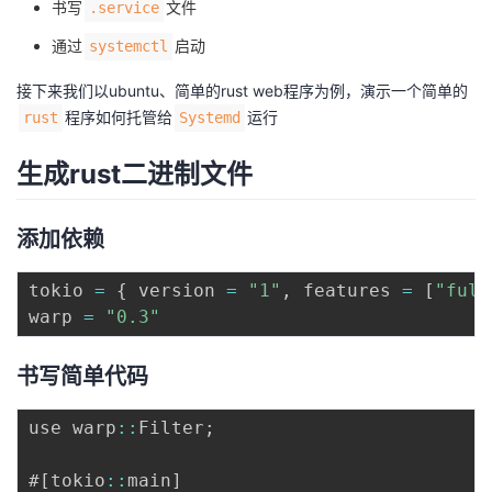
书写
文件
.service
者
通过
启动
systemctl
接下来我们以ubuntu、简单的rust web程序为例，演示一个简单的
我
程序如何托管给
运行
rust
Systemd
的
我
生成rust二进制文件
博
的
我
添加依赖
客
论
的
我
tokio 
=
{
 version 
=
"1"
,
 features 
=
[
"full
坛
圈
的
我
warp 
=
"0.3"
子
直
的
我
书写简单代码
我
播
活
的
use warp
:
:
Filter
;
我
动
关
的
#
[
tokio
:
:
main
]