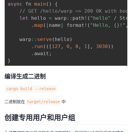
async
 fn 
main
(
)
{
我
注
的
开
// GET /hello/warp => 200 OK with body
let
 hello 
=
 warp
:
:
path
!
(
"hello"
/
 Stri
的
Programs
发
.
map
(
|
name
|
 format
!
(
"Hello, {}!"
,
 
支
者
    warp
:
:
serve
(
hello
)
.
run
(
(
[
127
,
0
,
0
,
1
]
,
3030
)
)
持
学
.
await
;
}
我
堂
编译生成二进制
的
我
我
cargo build --release
技
的
的
我
二进制就在
中
target/release
术
云
课
的
我
创建专用用户和用户组
支
声
程
认
的
我