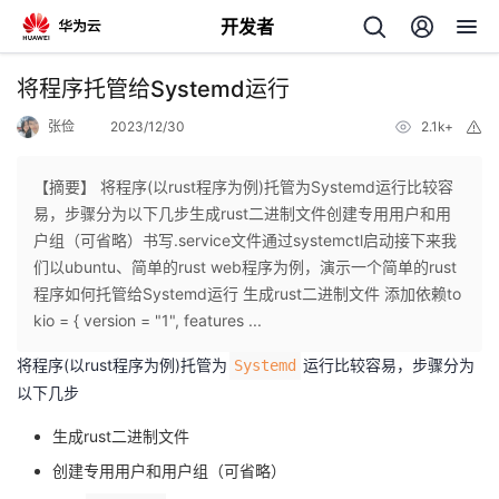
开发者
返
将程序托管给Systemd运行
回
张俭
2023/12/30
2.1k+
举
报
【摘要】 将程序(以rust程序为例)托管为Systemd运行比较容
易，步骤分为以下几步生成rust二进制文件创建专用用户和用
户组（可省略）书写.service文件通过systemctl启动接下来我
个
们以ubuntu、简单的rust web程序为例，演示一个简单的rust
程序如何托管给Systemd运行 生成rust二进制文件 添加依赖to
我
人
kio = { version = "1", features ...
将程序(以rust程序为例)托管为
运行比较容易，步骤分为
Systemd
的
主
以下几步
开
页
生成rust二进制文件
创建专用用户和用户组（可省略）
发