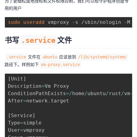
为了更细粒度地授权和文件权限控制，我们可以给守护程序创建专
持
建
证
实
的
用的用户
议
验
收
sudo
useradd
藏
书写
文件
.service
文件在
应该放到
.service
ubuntu
/lib/systemd/system/
路径下。样例如下
vm-proxy.service
[
Unit
]
Description
=
Vm Proxy

ConditionPathExists
=
/
home
/
ubuntu
/
rust
/
vm
-
p
After
=
network
.
target

[
Service
]
Type
=
simple

User
=
vmproxy
