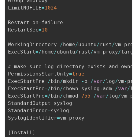
Group
=
vmproxy

LimitNOFILE
=
1024
Restart
=
on
-
failure

RestartSec
=
10
WorkingDirectory
=
/
home
/
ubuntu
/
rust
/
vm
-
prox
ExecStart
=
/
home
/
ubuntu
/
rust
/
vm
-
proxy
/
targe
# make sure log directory exists and owned 
PermissionsStartOnly
=
true
ExecStartPre
=
/
bin
/
mkdir 
-
p 
/
var
/
log
/
vm
-
pro
ExecStartPre
=
/
bin
/
chown syslog
:
adm 
/
var
/
lo
ExecStartPre
=
/
bin
/
chmod 
755
/
var
/
log
/
vm
-
pr
StandardOutput
=
syslog

StandardError
=
syslog

SyslogIdentifier
=
vm
-
proxy

[
Install
]