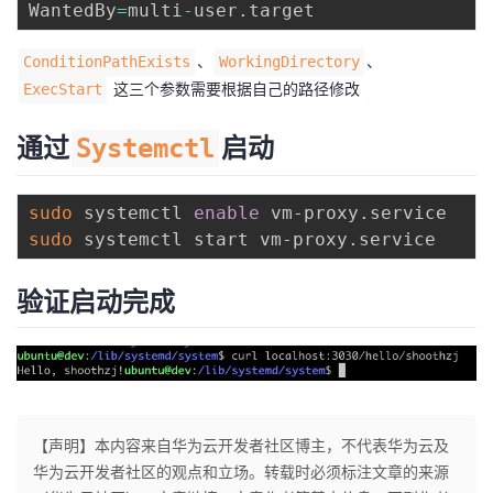
WantedBy
=
multi
-
user
.
、
、
ConditionPathExists
WorkingDirectory
这三个参数需要根据自己的路径修改
ExecStart
通过
启动
Systemctl
sudo
 systemctl 
enable
sudo
验证启动完成
【声明】本内容来自华为云开发者社区博主，不代表华为云及
华为云开发者社区的观点和立场。转载时必须标注文章的来源