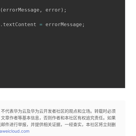
r
(
errorMessage
,
 error
)
;
v
.
textContent 
=
 errorMessage
;
，不代表华为云及华为云开发者社区的观点和立场。转载时必须
、文章作者等基本信息，否则作者和本社区有权追究责任。如果
送邮件进行举报，并提供相关证据，一经查实，本社区将立刻删
aweicloud.com