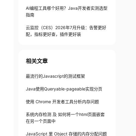
AI编程工具哪个好用？Java开发者实测选型
指南
云监控（CES）2026年7月升级：告警更好
配，指标更好查，插件更好装
相关文章
*
10
}
 MB of memory
`
;
最流行的Javascript的测试框架
Java使用Queryable-pageable实现分页
使用 Chrome 开发者工具分析内存问题
系统内存检测 及 如何将一个html页面嵌套
在另一个页面中
r 
${
arrayOfBuffers
.
length 
*
10
}
 MB
`
;
JavaScript 里 Object 存储的内存分配问题