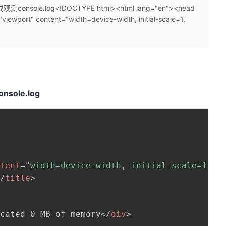
le.log<!DOCTYPE html><html lang="en"><head
ewport" content="width=device-width, initial-scale=1.
onsole.log
ntent
=
"
width=device-width, initial-scale=1.0
"
</
title
>
ocated 0 MB of memory
</
div
>