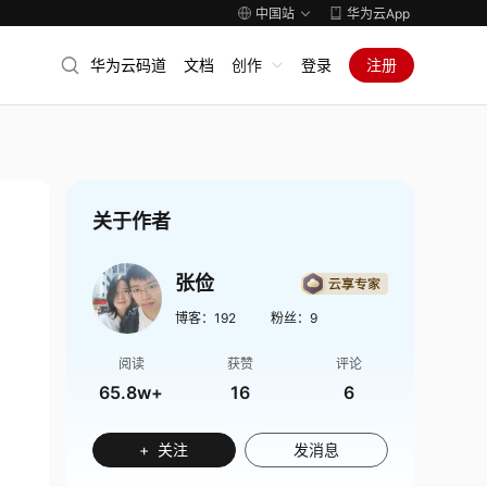
中国站
华为云App
华为云码道
文档
创作
登录
注册
关于作者
张俭
博客：
192
粉丝：
9
阅读
获赞
评论
65.8w+
16
6
+ 关注
发消息