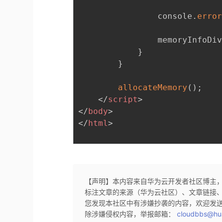
                console
.
erro
                memoryInfoDi
}
}
allocateMemory
(
)
;
</
script
>
</
body
>
</
html
>
【声明】本内容来自华为云开发者社区博主
标注文章的来源（华为云社区）、文章链接
您发现本社区中有涉嫌抄袭的内容，欢迎发
除涉嫌侵权内容，举报邮箱：
cloudbbs@hu