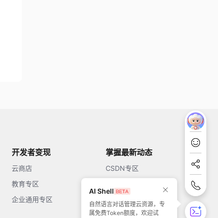
开发者变现
掌握最新动态
云商店
CSDN专区
教育专区
知乎
AI Shell
企业通用专区
开源中国
自然语言对话管理云资源，专
属免费Token额度，欢迎试
51CTO