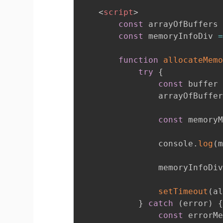
<
script
>
const
 arrayOfBuffers
const
 memoryInfoDiv 
function
allocateMem
try
{
const
 buffer
                arrayOfBuffe
const
 memory
                console
.
log
(
                memoryInfoDi
setTimeout
(
a
}
catch
(
error
)
const
 errorM