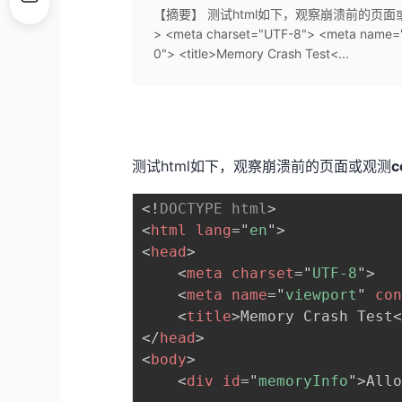
【摘要】 测试html如下，观察崩溃前的页面或观测conso
> <meta charset="UTF-8"> <meta name="vi
0"> <title>Memory Crash Test<...
测试html如下，观察崩溃前的页面或观测
c
<!
DOCTYPE
html
>
<
html
lang
=
"
en
"
>
<
head
>
<
meta
charset
=
"
UTF-8
"
>
<
meta
name
=
"
viewport
"
co
<
title
>
Memory Crash Test
</
head
>
<
body
>
<
div
id
=
"
memoryInfo
"
>
All