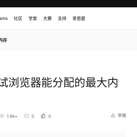
rams
社区
学堂
大赛
支持
茶思屋
内存
测试浏览器能分配的最大内
举报
1.6k+
0
0