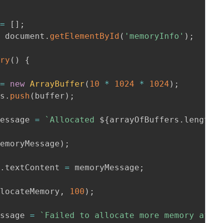
 
=
[
]
;
=
 document
.
getElementById
(
'memoryInfo'
)
;
ory
(
)
{
 
=
new
ArrayBuffer
(
10
*
1024
*
1024
)
;
rs
.
push
(
buffer
)
;
Message 
=
`
Allocated 
${
arrayOfBuffers
.
length 
memoryMessage
)
;
v
.
textContent 
=
 memoryMessage
;
llocateMemory
,
100
)
;
{
essage 
=
`
Failed to allocate more memory afte