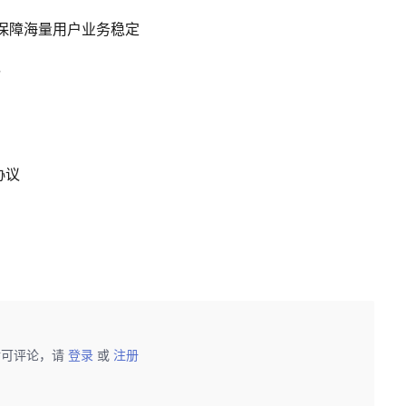
，保障海量用户业务稳定
议
协议
后可评论，请
登录
或
注册