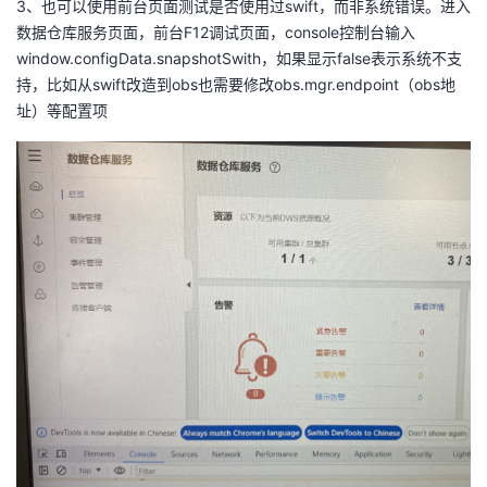
3、也可以使用前台页面测试是否使用过swift，而非系统错误。进入
我
注
的
开
数据仓库服务页面，前台F12调试页面，console控制台输入
window.configData.snapshotSwith，如果显示false表示系统不支
的
Programs
发
持，比如从swift改造到obs也需要修改obs.mgr.endpoint（obs地
址）等配置项
支
者
持
学
我
堂
的
我
我
技
的
的
我
术
云
课
的
我
支
声
程
认
的
我