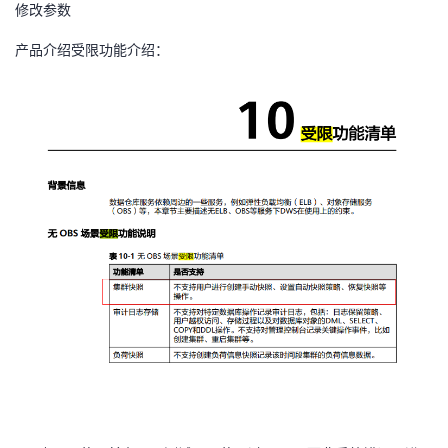
修改参数
者
产品介绍受限功能介绍：
我
的
我
博
的
我
客
论
的
我
坛
圈
的
我
子
直
的
我
我
播
活
的
我
动
关
的