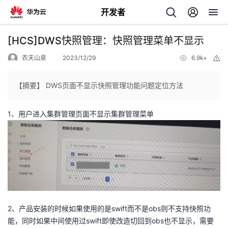
开发者
返
[HCS]DWS快照管理：快照管理菜单不显示
回
农夫山泉
2023/12/29
6.9k+
举
报
【摘要】 DWS页面不显示快照管理功能问题定位方法
1、用户进入集群管理页面不显示集群管理菜单
个
我
人
的
主
开
页
2、产品安装的时候如果使用的是swift而不是obs则不支持快照功
发
能，同时如果中间使用过swift即使改造切回到obs也不显示，需要