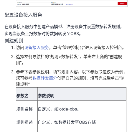
我
注
的
开
配置设备接入服务
的
Programs
发
在设备接入服务中创建产品模型、注册设备并设置数据转发规则，
实现当设备上报数据时将数据转发至OBS。
支
者
创建规则
访问
设备接入服务
，单击“管理控制台”进入设备接入控制台。
持
学
选择左侧导航栏的“规则>数据转发”，单击左上角的“创建规
则”。
我
堂
参考下表参数说明，填写规则内容。以下参数取值仅为示例，
您可参考
数据转发简介
创建自己的规则，填写完成后单击
“创
的
我
我
建规则”
。
技
的
的
我
参数名
参数说明
术
云
课
的
我
规则名称
自定义，如iotda-obs。
支
声
程
认
的
我
规则描述
自定义，如数据转发至OBS存储。