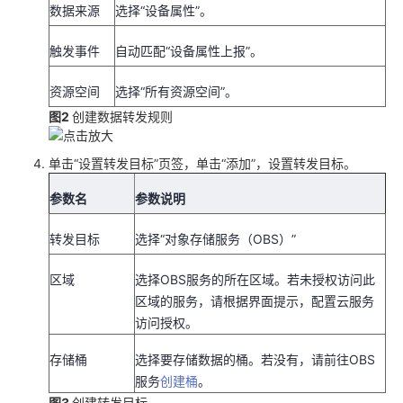
持
建
数据来源
选择
“设备属性”
。
证
实
的
触发事件
自动匹配
“设备属性上报”
。
议
验
收
资源空间
选择“所有资源空间”。
藏
图2
创建数据转发规则
单击
“设置转发目标”
页签，单击
“添加”
，设置转发目标。
参数名
参数说明
转发目标
选择
“对象存储服务（OBS）”
区域
选择OBS服务的所在区域。若未授权访问此
区域的服务，请根据界面提示，配置云服务
访问授权。
存储桶
选择要存储数据的桶。若没有，请前往OBS
服务
创建桶
。
图3
创建转发目标