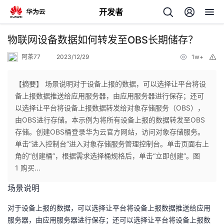
开发者
返
物联网设备数据如何转发至OBS长期储存？
回
阿茶77
2023/12/29
1w+
举
报
【摘要】 场景说明对于设备上报的数据，可以选择让平台将设
备上报数据推送给应用服务器，由应用服务器进行保存；还可
以选择让平台将设备上报数据转发给对象存储服务（OBS），
个
由OBS进行存储。本示例为将所有设备上报的数据转发至OBS
存储。创建OBS桶登录华为云官方网站，访问对象存储服务。
我
人
单击“进入控制台”进入对象存储服务管理控制台。单击页面右上
角的“创建桶”，根据需求选择桶规格后，单击“立即创建”。图
的
主
1 购买...
场景说明
开
页
对于设备上报的数据，可以选择让平台将设备上报数据推送给应用
发
服务器，由应用服务器进行保存；还可以选择让平台将设备上报数