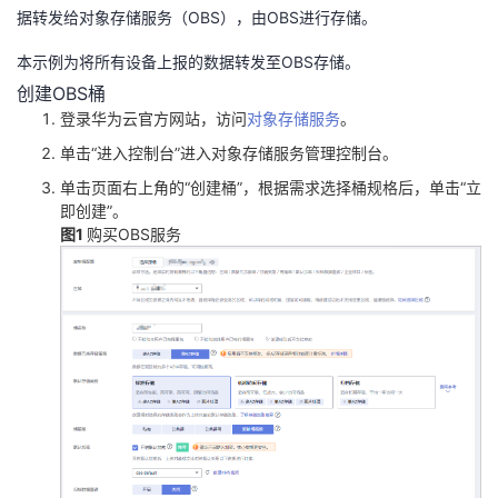
据转发给对象存储服务（OBS），由OBS进行存储。
者
本示例为将所有设备上报的数据转发至OBS存储。
创建OBS桶
我
登录华为云官方网站，访问
对象存储服务
。
的
我
单击“进入控制台”进入对象存储服务管理控制台。
单击页面右上角的“创建桶”，根据需求选择桶规格后，单击“立
博
的
我
即创建”。
图1
购买OBS服务
客
论
的
我
坛
圈
的
我
子
直
的
我
我
播
活
的
我
动
关
的