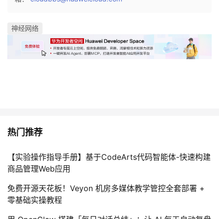
持
建
证
实
的
议
神经网络
验
收
藏
热门推荐
【实验操作指导手册】基于CodeArts代码智能体-快速构建
商品管理Web应用
免费开源天花板！Veyon 机房多媒体教学管控全套部署 +
零基础实操教程