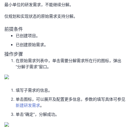
最小单位的研发需求，不能继续分解。
者
仅规划和实现状态的原始需求支持分解。
我
前提条件
已创建项目。
的
我
已创建原始需求。
博
的
我
操作步骤
在原始需求列表中，单击需要分解需求所在行的图标，弹出
客
论
的
我
“分解子需求”
窗口。
坛
圈
的
我
填写子需求的信息。
子
直
的
我
单击图标，可以展开及配置更多信息，参数的填写具体可参见
新建研发需求
。
我
播
活
的
单击
“确定”
，分解成功。
我
动
关
的