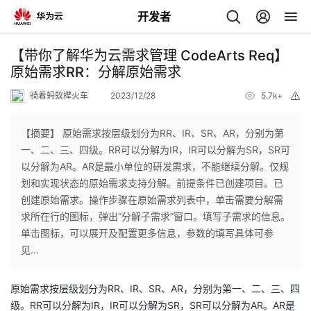
开发者
返
【带你了解华为云需求管理 CodeArts Req】
回
原始需求RR：分解原始需求
骑着蚂蚁撵火车
2023/12/28
5.7k+
举
报
【摘要】 原始需求按层级划分为RR、IR、SR、AR，分别为第
一、二、三、四级。RR可以分解为IR，IR可以分解为SR，SR可
个
以分解为AR。AR是最小单位的研发需求，不能继续分解。仅规
划和实现状态的原始需求支持分解。前提条件已创建项目。已
我
人
创建原始需求。操作步骤在原始需求列表中，单击需要分解需
求所在行的图标，弹出“分解子需求”窗口。填写子需求的信息。
的
主
单击图标，可以展开及配置更多信息，参数的填写具体可参
见...
开
页
原始需求按层级划分为RR、IR、SR、AR，分别为第一、二、三、四
发
级。RR可以分解为IR，IR可以分解为SR，SR可以分解为AR。AR是