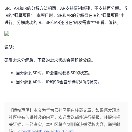
我
注
的
开
SR、AR和IR的分解方法相同，AR支持复制新建，不支持再分解。当
IR的
“归属项目”
非本项目时，SR和AR的分解须在IR的
“归属项目”
中
的
Programs
发
进行。分解成功的IR、SR和AR还可在“研发需求”中查看、编辑。
支
者
说明：
持
学
研发需求分解后，下级的需求状态会卷积给父级。
我
堂
当分解到SR时，IR会自动卷积SR的状态。
的
我
我
当分解到AR时，IR和SR会自动卷积AR的状态。
技
的
的
我
术
云
课
的
我
【版权声明】本文为华为云社区用户转载文章，如果您发现本
社区中有涉嫌抄袭的内容，欢迎发送邮件进行举报，并提供相
支
声
程
认
的
我
关证据，一经查实，本社区将立刻删除涉嫌侵权内容，举报邮
箱：
cloudbbs@huaweicloud.com