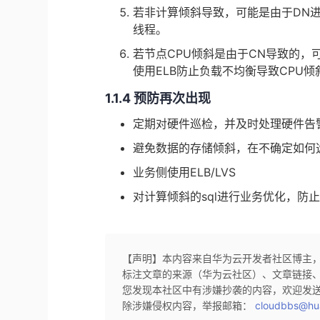
若非计算倾斜导致，可能是由于
DN
线程。
若节点
CPU
倾斜是由于
CN
导致的，
使用
ELB
防止负载不均衡导致
CPU
倾
1.1.4 预防再次出现
定期对硬件巡检，并及时处理硬件告
避免数据的存储倾斜，在不确定如何选择
业务侧使用
ELB/LVS
对计算倾斜的sql进行业务优化，防
【声明】本内容来自华为云开发者社区博主
标注文章的来源（华为云社区）、文章链接
您发现本社区中有涉嫌抄袭的内容，欢迎发
除涉嫌侵权内容，举报邮箱：
cloudbbs@hu