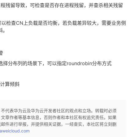
进程残留导致，可检查是否存在进程残留，并查杀相关残留
可以检查
CN
上负载是否均衡，若负载差异较大，需要业务侧
斜。
警
分布列的场景下，可以指定roundrobin分布方式
止计算倾斜
，不代表华为云及华为云开发者社区的观点和立场。转载时必须
、文章作者等基本信息，否则作者和本社区有权追究责任。如果
送邮件进行举报，并提供相关证据，一经查实，本社区将立刻删
aweicloud.com