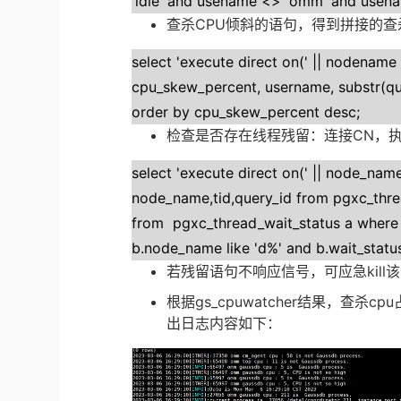
'idle' and usename <> 'omm' and usenam
查杀
CPU
倾斜的语句，得到拼接的查
select 'execute direct on(' || nodename || 
cpu_skew_percent, username, substr(que
order by cpu_skew_percent desc;
检查是否存在线程残留：连接
CN
，
select 'execute direct on(' || node_name ||
node_name,tid,query_id from pgxc_threa
from pgxc_thread_wait_status a where 
b.node_name like 'd%' and b.wait_status
若残留语句不响应信号，可应急kill
根据gs_cpuwatcher结果，查
出日志内容如下：