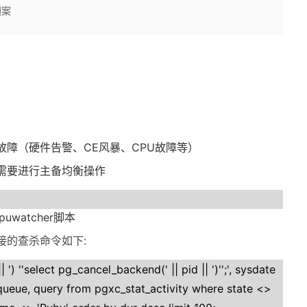
预案
故障（硬件告警、
CE
风暴、
CPU
故障等）
需要进行主备均衡操作
puwatcher
脚本
接的查杀命令如下
:
 ') ''select pg_cancel_backend(' || pid || ')'';', sysdate
enqueue, query from pgxc_stat_activity where state <>