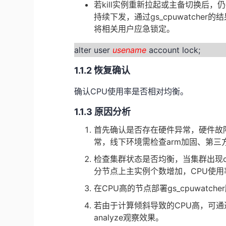
若
kill
实例重新拉起或主备切换后，仍
持续下发，通过
gs_cpuwatcher
的结
将相关用户应急锁定。
alter user
usename
account lock;
1.1.2 恢复确认
确认
CPU
使用率是否相对均衡。
1.1.3 原因分析
首先确认是否存在硬件异常，硬件故
常，线下环境需检查arm加固、第
检查集群状态是否均衡，当集群出现
分节点上主实例个数增加，
CPU
使用
在
CPU
高的节点部署
gs_cpuwatcher
若由于计算倾斜导致的
CPU
高，可通
analyze
观察效果。