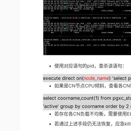
使用对应语句的
pid
，查杀该语句：
execute direct on(
node_name
) 'select
如果是
CN
节点
CPU
倾斜，查看各
CN
select coorname,count(1) from pgxc_sta
'active' group by coorname order by 2 
若存在各
CN
负载不均衡，需要使用
E
若通过上述手段仍无法恢复，应急
ki