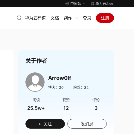
中国站
华为云App
华为云码道
文档
创作
登录
注册
关于作者
Arrow0lf
博客：
30
粉丝：
32
阅读
获赞
评论
25.5w+
12
3
+ 关注
发消息