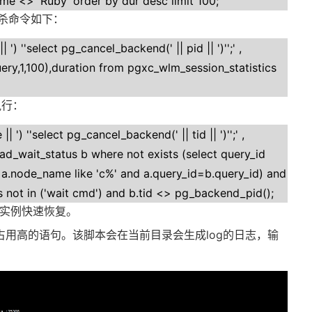
e <> 'Ruby' order by dur desc limit 100;
杀命令如下：
') ''select pg_cancel_backend(' || pid || ')'';' ,
ry,1,100),duration from pgxc_wlm_session_statistics
执行：
 ') ''select pg_cancel_backend(' || tid || ')'';' ,
d_wait_status b where not exists (select query_id
a.node_name like 'c%' and a.query_id=b.query_id) and
 not in ('wait cmd') and b.tid <> pg_backend_pid();
该实例快速恢复。
杀cpu占用高的语句。该脚本会在当前目录会生成log的日志，输