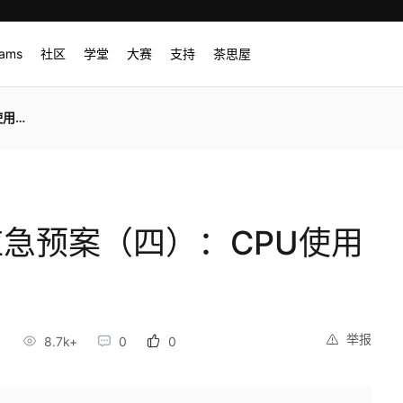
rams
社区
学堂
大赛
支持
茶思屋
倾斜
S)应急预案（四）：CPU使用
举报
8.7k+
0
0