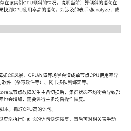
存在该实例
CPU
倾斜的情况，说明当前计算倾斜的语句在
果找到
CPU
使用率高的语句，对涉及的表手动
analyze
，或
障如
CE
风暴、
CPU
故障等场景会造成单节点
CPU
使用率异
三方软件（杀毒软件等）、网卡多队列绑定等。
core
或节点故障发生主备切换后，集群状态不均衡会导致部
率也会增加，需要进行主备均衡操作恢复。
脚本，抓取
CPU
高的语句。
过查杀执行时间长的语句快速恢复，事后可对相关表手动