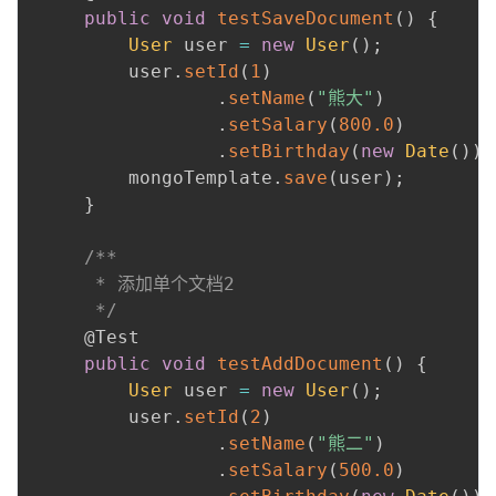
public
void
testSaveDocument
(
)
{
User
 user 
=
new
User
(
)
;
         user
.
setId
(
1
)
.
setName
(
"熊大"
)
.
setSalary
(
800.0
)
.
setBirthday
(
new
Date
(
)
)
;
         mongoTemplate
.
save
(
user
)
;
}
 ​

/**

      * 添加单个文档2

      */
@Test
public
void
testAddDocument
(
)
{
User
 user 
=
new
User
(
)
;
         user
.
setId
(
2
)
.
setName
(
"熊二"
)
.
setSalary
(
500.0
)