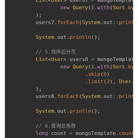
List
<
User
>
 users7 
=
 mongoTemplate
new
Query
(
)
.
with
(
Sort
.
by
(
)
;
         users7
.
forEach
(
System
.
out
::
printl
 ​

System
.
out
.
println
(
)
;
 ​

// 5.排序后分页
List
<
User
>
 users8 
=
 mongoTemplate
new
Query
(
)
.
with
(
Sort
.
by
(
.
skip
(
0
)
.
limit
(
2
)
,
User
.
c
)
;
         users8
.
forEach
(
System
.
out
::
printl
 ​

System
.
out
.
println
(
)
;
 ​

// 6.查询总条数
long
 count 
=
 mongoTemplate
.
count
(