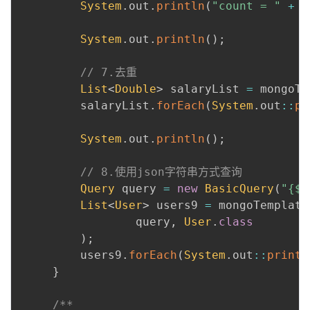
System
.
out
.
println
(
"count = "
+
 c
 ​

System
.
out
.
println
(
)
;
 ​

// 7.去重
List
<
Double
>
 salaryList 
=
 mongoTe
         salaryList
.
forEach
(
System
.
out
::
pr
 ​

System
.
out
.
println
(
)
;
 ​

// 8.使用json字符串方式查询
Query
 query 
=
new
BasicQuery
(
"{$
List
<
User
>
 users9 
=
 mongoTemplate
                 query
,
User
.
class
)
;
         users9
.
forEach
(
System
.
out
::
printl
}
 ​

/**
