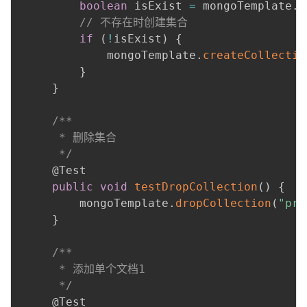
boolean
 isExist 
=
 mongoTemplate
.
c
// 不存在时创建集合
if
(
!
isExist
)
{
             mongoTemplate
.
createCollectio
}
}
 ​

/**

      * 删除集合

      */
@Test
public
void
testDropCollection
(
)
{
         mongoTemplate
.
dropCollection
(
"pro
}
 ​

/**

      * 添加单个文档1

      */
@Test