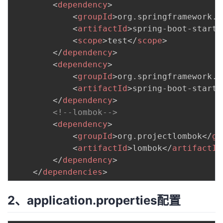
<
dependency
>
<
groupId
>
org.springframework.b
<
artifactId
>
spring-boot-starte
<
scope
>
test
</
scope
>
</
dependency
>
<
dependency
>
<
groupId
>
org.springframework.b
<
artifactId
>
spring-boot-starte
</
dependency
>
<!--lombok-->
<
dependency
>
<
groupId
>
org.projectlombok
</
gr
<
artifactId
>
lombok
</
artifactId
</
dependency
>
</
dependencies
>
2、application.properties配置