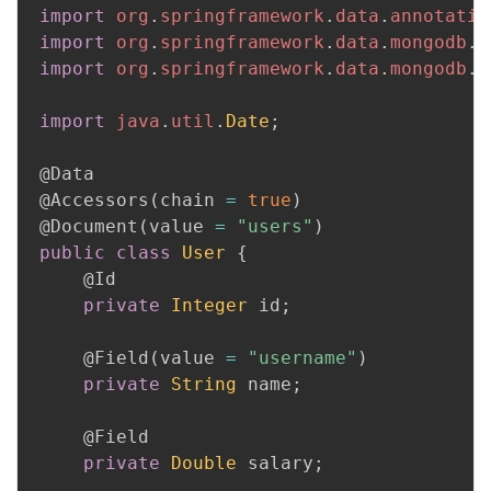
import
org
.
springframework
.
data
.
annotatio
import
org
.
springframework
.
data
.
mongodb
.
c
import
org
.
springframework
.
data
.
mongodb
.
c
 ​

import
java
.
util
.
Date
;
 ​

@Data
@Accessors
(
chain 
=
true
)
@Document
(
value 
=
"users"
)
public
class
User
{
@Id
private
Integer
 id
;
 ​

@Field
(
value 
=
"username"
)
private
String
 name
;
 ​

@Field
private
Double
 salary
;
 ​
