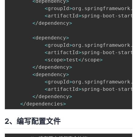
<
dependency
>
我
注
的
开
<
groupId
>
org.springframework.b
<
artifactId
>
spring-boot-starte
的
Programs
发
<
/dependency
>
支
者
<
dependency
>
<
groupId
>
org.springframework.b
持
学
<
artifactId
>
spring-boot-starte
<
scope
>
test
<
/scope
>
我
堂
<
/dependency
>
<
dependency
>
的
我
<
groupId
>
org.springframework.b
我
<
artifactId
>
spring-boot-starte
技
的
<
/dependency
>
的
我
<
/dependencies
>
术
云
课
的
我
2、编写配置文件
支
声
程
认
的
我