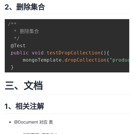
2、删除集合
/**

  * 删除集合

  */
@Test
public
void
testDropCollection
(
)
{
     mongoTemplate
.
dropCollection
(
"product
}
三、文档
1、相关注解
@Document 对应 类