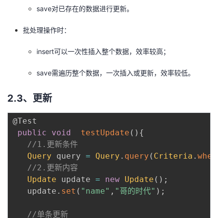
save对已存在的数据进行更新。
批处理操作时：
insert可以一次性插入整个数据，效率较高；
save需遍历整个数据，一次插入或更新，效率较低。
2.3、更新
@Test
public
void
testUpdate
(
)
{
//1.更新条件
Query
 query 
=
Query
.
query
(
Criteria
.
wher
//2.更新内容
Update
 update 
=
new
Update
(
)
;
   update
.
set
(
"name"
,
"哥的时代"
)
;
 ​

//单条更新