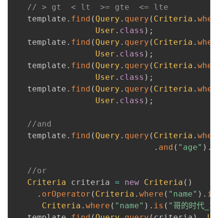
// > gt  < lt  >= gte  <= lte
   template
.
find
(
Query
.
query
(
Criteria
.
wher
User
.
class
)
;
   template
.
find
(
Query
.
query
(
Criteria
.
wher
User
.
class
)
;
   template
.
find
(
Query
.
query
(
Criteria
.
wher
User
.
class
)
;
   template
.
find
(
Query
.
query
(
Criteria
.
wher
User
.
class
)
;
 ​

//and
   template
.
find
(
Query
.
query
(
Criteria
.
wher
.
and
(
"age"
)
.
i
 ​

//or
Criteria
 criteria 
=
new
Criteria
(
)
.
orOperator
(
Criteria
.
where
(
"name"
)
.
is
Criteria
.
where
(
"name"
)
.
is
(
"哥的时代_2
   template
.
find
(
Query
.
query
(
criteria
)
,
Us