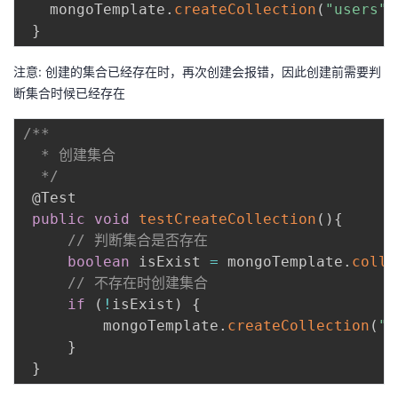
   mongoTemplate
.
createCollection
(
"users"
)
}
注意: 创建的集合已经存在时，再次创建会报错，因此创建前需要判
断集合时候已经存在
/**

  * 创建集合

  */
@Test
public
void
testCreateCollection
(
)
{
// 判断集合是否存在
boolean
 isExist 
=
 mongoTemplate
.
colle
// 不存在时创建集合
if
(
!
isExist
)
{
         mongoTemplate
.
createCollection
(
"p
}
}