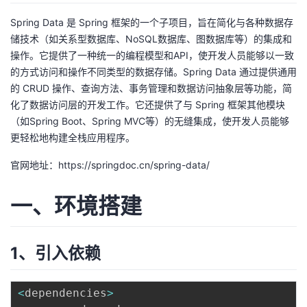
Spring Data 是 Spring 框架的一个子项目，旨在简化与各种数据存
者
储技术（如关系型数据库、NoSQL数据库、图数据库等）的集成和
操作。它提供了一种统一的编程模型和API，使开发人员能够以一致
我
的方式访问和操作不同类型的数据存储。Spring Data 通过提供通用
的 CRUD 操作、查询方法、事务管理和数据访问抽象层等功能，简
的
我
化了数据访问层的开发工作。它还提供了与 Spring 框架其他模块
（如Spring Boot、Spring MVC等）的无缝集成，使开发人员能够
博
的
我
更轻松地构建全栈应用程序。
客
论
的
我
官网地址：
https://springdoc.cn/spring-data/
坛
圈
的
我
一、环境搭建
子
直
的
我
1、引入依赖
我
播
活
的
我
动
关
的
<
dependencies
>