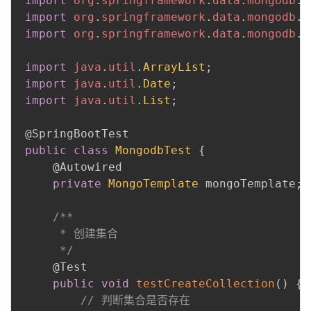
import
org
.
springframework
.
data
.
mongodb
.
c
import
org
.
springframework
.
data
.
mongodb
.
c
import
org
.
springframework
.
data
.
mongodb
.
c
 ​

import
java
.
util
.
ArrayList
;
import
java
.
util
.
Date
;
import
java
.
util
.
List
;
 ​

@SpringBootTest
public
class
MongodbTest
{
@Autowired
private
MongoTemplate
 mongoTemplate
;
 ​

/**

      * 创建集合

      */
@Test
public
void
testCreateCollection
(
)
{
// 判断集合是否存在