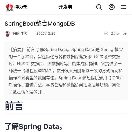
开发者
返
SpringBoot整合MongoDB
回
哥的时代
2023/12/26
2.7k+
举
报
【摘要】 前言 了解Spring Data。Spring Data 是 Spring 框架
的一个子项目，旨在简化与各种数据存储技术（如关系型数据
库、NoSQL数据库、图数据库等）的集成和操作。它提供了一
个
种统一的编程模型和API，使开发人员能够以一致的方式访问和
操作不同类型的数据存储。Spring Data 通过提供通用的 CRU
我
人
D 操作、查询方法、事务管理和数据访问抽象层等功能，简化
了数据访问层的开...
的
主
前言
开
页
了解Spring Data。
发