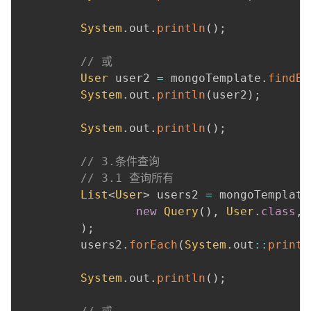
 ​

System
.
out
.
println
(
)
;
 ​

// 或
User
 user2 
=
 mongoTemplate
.
findBy
System
.
out
.
println
(
user2
)
;
 ​

System
.
out
.
println
(
)
;
 ​

// 3.条件查询
// 3.1 查询所有
List
<
User
>
 users2 
=
 mongoTemplate
new
Query
(
)
,
User
.
class
,
)
;
         users2
.
forEach
(
System
.
out
::
printl
 ​

System
.
out
.
println
(
)
;
 ​
