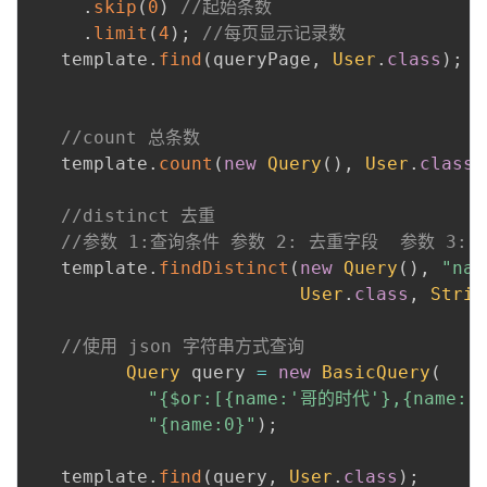
.
skip
(
0
)
//起始条数
.
limit
(
4
)
;
//每页显示记录数
   template
.
find
(
queryPage
,
User
.
class
)
;
 ​

 ​

//count 总条数
   template
.
count
(
new
Query
(
)
,
User
.
class
)
 ​

//distinct 去重
//参数 1:查询条件 参数 2: 去重字段  参数 3:
   template
.
findDistinct
(
new
Query
(
)
,
"nam
User
.
class
,
Strin
//使用 json 字符串方式查询 
Query
 query 
=
new
BasicQuery
(
"{$or:[{name:'哥的时代'},{name:
"{name:0}"
)
;
 ​

   template
.
find
(
query
,
User
.
class
)
;