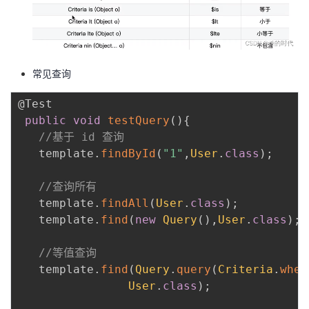
常见查询
@Test
public
void
testQuery
(
)
{
//基于 id 查询
   template
.
findById
(
"1"
,
User
.
class
)
;
 ​

//查询所有
   template
.
findAll
(
User
.
class
)
;
   template
.
find
(
new
Query
(
)
,
User
.
class
)
;
 ​

//等值查询
   template
.
find
(
Query
.
query
(
Criteria
.
wher
User
.
class
)
;
 ​
