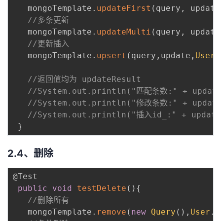
   mongoTemplate
.
updateFirst
(
query
,
 update
//多条更新
   mongoTemplate
.
updateMulti
(
query
,
 update
//更新插入
   mongoTemplate
.
upsert
(
query
,
update
,
User
.
 ​

//返回值均为 updateResult
//System.out.println("匹配条数:" + update
//System.out.println("修改条数:" + update
//System.out.println("插入id_:" + update
}
2.4、删除
@Test
public
void
testDelete
(
)
{
//删除所有
   mongoTemplate
.
remove
(
new
Query
(
)
,
User
.
c