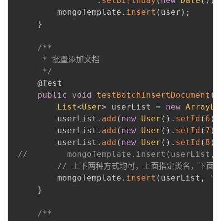
.
setBirthday
(
new
Date
(
)
)
;
         mongoTemplate
.
insert
(
user
)
;
}
 ​

/**

      * 批量添加文档

      */
@Test
public
void
testBatchInsertDocument
(
)
List
<
User
>
 userList 
=
new
ArrayLi
         userList
.
add
(
new
User
(
)
.
setId
(
6
)
.
         userList
.
add
(
new
User
(
)
.
setId
(
7
)
.
         userList
.
add
(
new
User
(
)
.
setId
(
8
)
.
//        mongoTemplate.insert(userList, 
// 上下两种方式均可，上面指定类名，下面
         mongoTemplate
.
insert
(
userList
,
"u
}
 ​

/**
