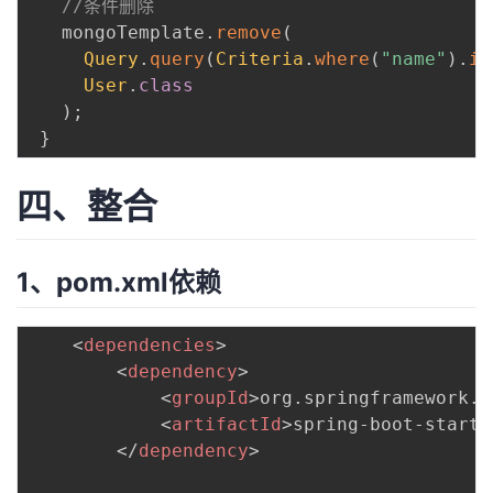
//条件删除
   mongoTemplate
.
remove
(
Query
.
query
(
Criteria
.
where
(
"name"
)
.
is
User
.
class
)
;
}
四、整合
1、pom.xml依赖
<
dependencies
>
<
dependency
>
<
groupId
>
org.springframework.b
<
artifactId
>
spring-boot-starte
</
dependency
>