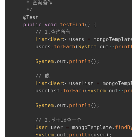
      * 查询操作

      */
@Test
public
void
testFind
(
)
{
// 1.查询所有
List
<
User
>
 users 
=
 mongoTemplate
.
         users
.
forEach
(
System
.
out
::
println
 ​

System
.
out
.
println
(
)
;
 ​

// 或
List
<
User
>
 userList 
=
 mongoTempla
         userList
.
forEach
(
System
.
out
::
prin
 ​

System
.
out
.
println
(
)
;
 ​

// 2.基于id查一个
User
 user 
=
 mongoTemplate
.
findByI
System
.
out
.
println
(
user
)
;