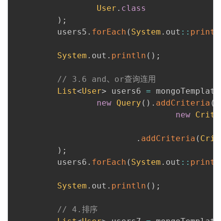
User
.
class
)
;
         users5
.
forEach
(
System
.
out
::
printl
 ​

System
.
out
.
println
(
)
;
 ​

// 3.6 and、or查询连用
List
<
User
>
 users6 
=
 mongoTemplate
new
Query
(
)
.
addCriteria
(
new
Crite
C
.
addCriteria
(
Crit
)
;
         users6
.
forEach
(
System
.
out
::
printl
 ​

System
.
out
.
println
(
)
;
 ​

// 4.排序