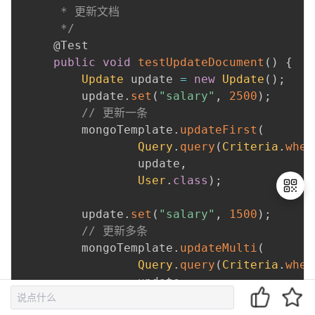
      * 更新文档

      */
@Test
public
void
testUpdateDocument
(
)
{
Update
 update 
=
new
Update
(
)
;
         update
.
set
(
"salary"
,
2500
)
;
// 更新一条
         mongoTemplate
.
updateFirst
(
Query
.
query
(
Criteria
.
wher
                 update
,
User
.
class
)
;
 ​

         update
.
set
(
"salary"
,
1500
)
;
// 更新多条
退
         mongoTemplate
.
updateMulti
(
出
Query
.
query
(
Criteria
.
wher
登
                 update
,
录
User
.
class