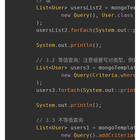
// 或
List
<
User
>
 usersList2 
=
 mongoTemp
new
Query
(
)
,
User
.
class
)
;
         usersList2
.
forEach
(
System
.
out
::
pr
 ​

System
.
out
.
println
(
)
;
 ​

// 3.2 等值查询：注意值要写对类型，例如不要
List
<
User
>
 users3 
=
 mongoTemplate
new
Query
(
Criteria
.
where
(
)
;
         users3
.
forEach
(
System
.
out
::
printl
 ​

System
.
out
.
println
(
)
;
 ​

// 3.3 不等值查询
List
<
User
>
 users1 
=
 mongoTemplate
new
Query
(
)
.
addCriteria
(
C