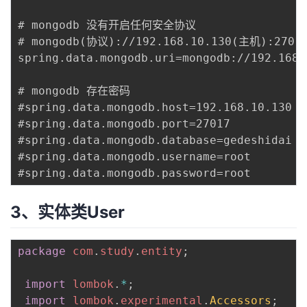
# mongodb 没有开启任何安全协议

# mongodb(协议)://192.168.10.130(主机):2701
spring.data.mongodb.uri=mongodb://192.168.
# mongodb 存在密码

#spring.data.mongodb.host=192.168.10.130

#spring.data.mongodb.port=27017

#spring.data.mongodb.database=gedeshidai

#spring.data.mongodb.username=root

3、实体类User
package
com
.
study
.
entity
;
 ​

import
lombok
.
*
;
import
lombok
.
experimental
.
Accessors
;