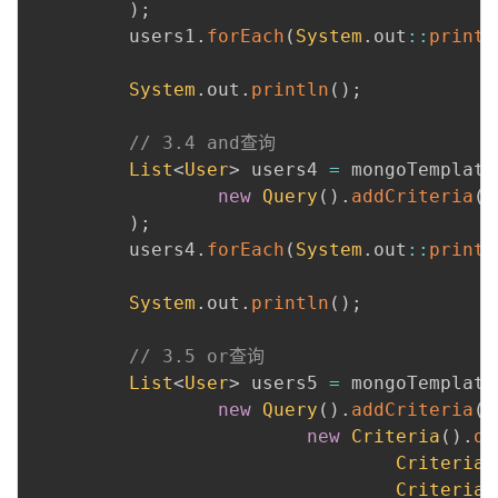
)
;
         users1
.
forEach
(
System
.
out
::
printl
 ​

System
.
out
.
println
(
)
;
 ​

// 3.4 and查询
List
<
User
>
 users4 
=
 mongoTemplate
new
Query
(
)
.
addCriteria
(
C
)
;
         users4
.
forEach
(
System
.
out
::
printl
 ​

System
.
out
.
println
(
)
;
 ​

// 3.5 or查询
List
<
User
>
 users5 
=
 mongoTemplate
new
Query
(
)
.
addCriteria
(
new
Criteria
(
)
.
or
Criteria
.
Criteria
.