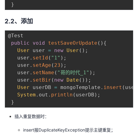
}
2.2、添加
@Test
public
void
testSaveOrUpdate
(
)
{
User
 user 
=
new
User
(
)
;
   user
.
setId
(
"1"
)
;
   user
.
setAge
(
23
)
;
   user
.
setName
(
"哥的时代_1"
)
;
   user
.
setBir
(
new
Date
(
)
)
;
User
 userDB 
=
 mongoTemplate
.
insert
(
user
System
.
out
.
println
(
userDB
)
;
}
插入重复数据时：
insert报DuplicateKeyException提示主键重复；