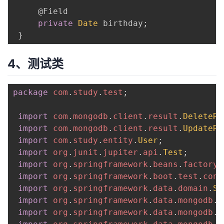
@Field
private
Date
 birthday
;
}
4、测试类
package
com
.
study
.
test
;
 ​

import
com
.
mongodb
.
client
.
result
.
DeleteRe
import
com
.
mongodb
.
client
.
result
.
UpdateRe
import
com
.
study
.
entity
.
User
;
import
org
.
junit
.
jupiter
.
api
.
Test
;
import
org
.
springframework
.
beans
.
factory
.
import
org
.
springframework
.
boot
.
test
.
cont
import
org
.
springframework
.
data
.
domain
.
So
import
org
.
springframework
.
data
.
mongodb
.
c
import
org
.
springframework
.
data
.
mongodb
.
c