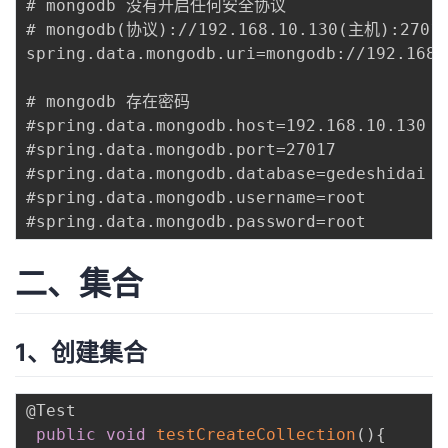
# mongodb 没有开启任何安全协议

持
建
证
实
的
# mongodb(协议)://192.168.10.130(主机):2701
spring.data.mongodb.uri=mongodb://192.168.
议
验
收
# mongodb 存在密码

藏
#spring.data.mongodb.host=192.168.10.130

#spring.data.mongodb.port=27017

#spring.data.mongodb.database=gedeshidai

#spring.data.mongodb.username=root

二、集合
1、创建集合
@Test
public
void
testCreateCollection
(
)
{