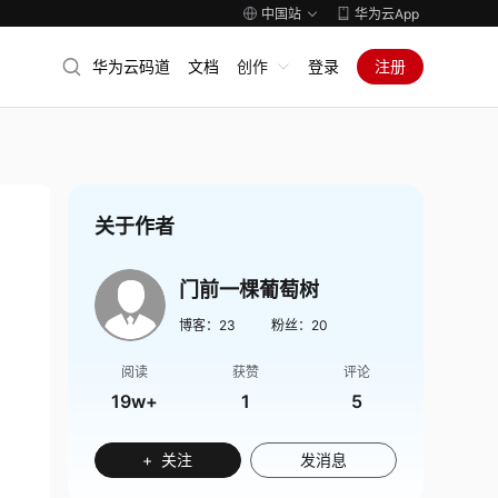
中国站
华为云App
华为云码道
文档
创作
登录
注册
关于作者
门前一棵葡萄树
博客：
23
粉丝：
20
阅读
获赞
评论
19w+
1
5
+ 关注
发消息