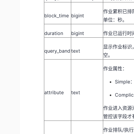
作业累积已排
block_time
bigint
单位：秒。
duration
bigint
作业已运行时
显示作业标识，
query_band
text
空。
作业属性：
Simpl
attribute
text
Compl
作业进入资源
管控该字段才
作业排队/执