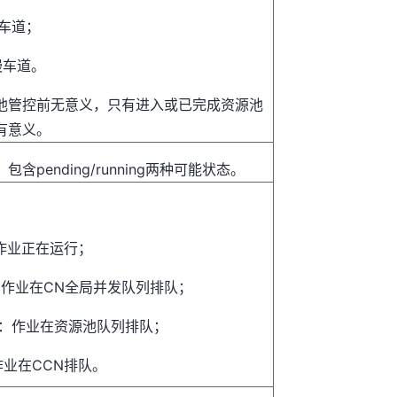
快车道；
：慢车道。
池管控前无意义，只有进入或已完成资源池
有意义。
含pending/running两种可能状态。
：
：作业正在运行；
al：作业在CN全局并发队列排队；
ool：作业在资源池队列排队；
作业在CCN排队。