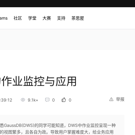
rams
社区
学堂
大赛
支持
茶思屋
S)的作业监控与应用
举报
:39:12
9.1k+
0
0
悉GaussDB(DWS)的同学可能知道，DWS中作业监控呈现一种
控的视图繁多，且各自为政。导致用户掌握难度大，给业务应用