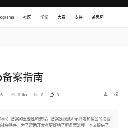
rograms
社区
学堂
大赛
支持
茶思屋
pp备案指南
举报
16
6.1k+
0
0
（App）备案的重要性和流程。备案是规范App开发和运营的必要
和社会秩序。为了帮助开发者更好地了解备案流程，本文提供了