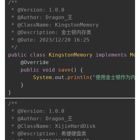
/**

 * @Version: 1.0.0

 * @Author: Dragon_王

 * @ClassName: KingstonMemory

 * @Description: 金士顿内存类

 * @Date: 2023/12/20 16:25

 */
public
class
KingstonMemory
implements
Mem
@Override
public
void
save
(
)
{
System
.
out
.
println
(
"使用金士顿作为内存
}
}
/**

 * @Version: 1.0.0

 * @Author: Dragon_王

 * @ClassName: XijieHardDisk

 * @Description: 希捷硬盘类
