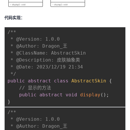
持
建
证
实
的
议
验
收
代码实现：
藏
/**

 * @Version: 1.0.0

 * @Author: Dragon_王

 * @ClassName: AbstractSkin

 * @Description: 皮肤抽象类

 * @Date: 2023/12/19 21:34

 */
public
abstract
class
AbstractSkin
{
// 显示的方法
public
abstract
void
display
(
)
;
}
/**

 * @Version: 1.0.0

 * @Author: Dragon_王
