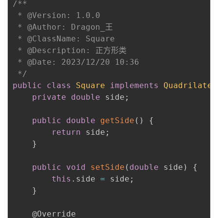
/**

 * @Version: 1.0.0

 * @Author: Dragon_王

 * @ClassName: Square

 * @Description: 正方形类

 * @Date: 2023/12/20 10:36

 */
public
class
Square
implements
Quadrilater
private
double
 side
;
public
double
getSide
(
)
{
return
 side
;
}
public
void
setSide
(
double
 side
)
{
this
.
side 
=
 side
;
}
@Override