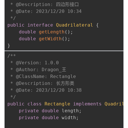
 * @Description: 四边形接口

 * @Date: 2023/12/20 10:34

 */
public
interface
Quadrilateral
{
double
getLength
(
)
;
double
getWidth
(
)
;
}
/**

 * @Version: 1.0.0

 * @Author: Dragon_王

 * @ClassName: Rectangle

 * @Description: 长方形类

 * @Date: 2023/12/20 10:38

 */
public
class
Rectangle
implements
Quadrila
private
double
 length
;
private
double
 width
;