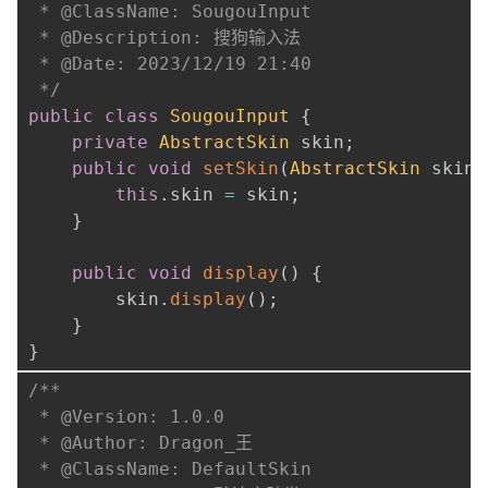
 * @ClassName: SougouInput

 * @Description: 搜狗输入法

 * @Date: 2023/12/19 21:40

 */
public
class
SougouInput
{
private
AbstractSkin
 skin
;
public
void
setSkin
(
AbstractSkin
 skin
)
this
.
skin 
=
 skin
;
}
public
void
display
(
)
{
        skin
.
display
(
)
;
}
}
/**

 * @Version: 1.0.0

 * @Author: Dragon_王

 * @ClassName: DefaultSkin
