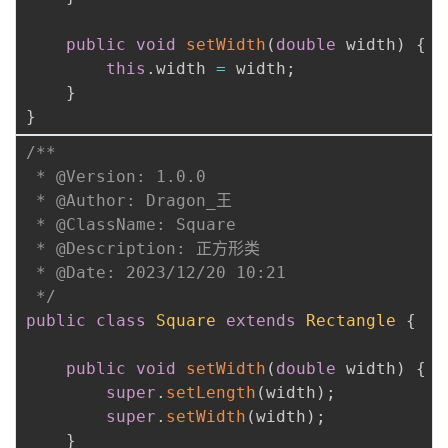
public
void
setWidth
(
double
 width
)
{
this
.
width 
=
 width
;
}
}
/**

 * @Version: 1.0.0

 * @Author: Dragon_王

 * @ClassName: Square

 * @Description: 正方形类

 * @Date: 2023/12/20 10:21

 */
public
class
Square
extends
Rectangle
{
public
void
setWidth
(
double
 width
)
{
super
.
setLength
(
width
)
;
super
.
setWidth
(
width
)
;
}