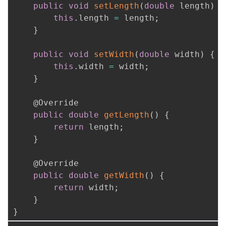
public
void
setLength
(
double
 length
)
{
this
.
length 
=
 length
;
}
public
void
setWidth
(
double
 width
)
{
this
.
width 
=
 width
;
}
@Override
public
double
getLength
(
)
{
return
 length
;
}
@Override
public
double
getWidth
(
)
{
return
 width
;
}
}