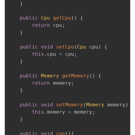
}
public
Cpu
getCpu
(
)
{
return
 cpu
;
}
public
void
setCpu
(
Cpu
 cpu
)
{
this
.
cpu 
=
 cpu
;
}
public
Memery
getMemery
(
)
{
return
 memery
;
}
public
void
setMemery
(
Memery
 memery
)
{
this
.
memery 
=
 memery
;
}
public
void
run
(
)
{