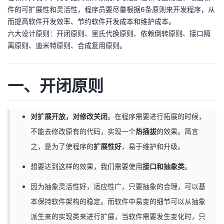
件的可扩展性和灵活性，程序员要尽量根据6条原则来开发程序，从
者
而提高软件开发效率、节约软件开发成本和维护成本。
六大设计原则：开闭原则、里氏代换原则、依赖倒转原则、接口隔
我
离原则、迪米特原则、合成复用原则。
的
我
一、开闭原则
博
的
我
客
论
的
我
对扩展开放，对修改关闭
。在程序需要进行拓展的时候，
不能去修改原有的代码，实现一个
热插拔
的效果。简言
坛
圈
的
我
之，是为了使程序的
扩展性好
，易于维护和升级。
子
直
的
我
想要达到这样的效果，我们需要使用
接口和抽象类
。
我
播
活
的
因为抽象灵活性好，适应性广，只要抽象的合理，可以基
本保持软件架构的稳定。而软件中易变的细节可以从抽象
我
动
关
的
派生来的实现类来进行扩展，当软件需要发生变化时，只