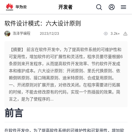
开发者
返
软件设计模式：六大设计原则
回
浩泽学编程
2023/12/23
3.2k+
举
报
【摘要】 前言在软件开发中，为了提高软件系统的可维护性和
可复用性，增加软件的可扩展性和灵活性，程序员要尽量根据6
条原则来开发程序，从而提高软件开发效率、节约软件开发成
个
本和维护成本。六大设计原则：开闭原则、里氏代换原则、依
赖倒转原则、接口隔离原则、迪米特原则、合成复用原则。
我
人
一、开闭原则对扩展开放，对修改关闭。在程序需要进行拓展
的时候，不能去修改原有的代码，实现一个热插拔的效果。简
的
主
言之，是为了使程序的...
前言
开
页
发
在软件开发中，为了提高软件系统的可维护性和可复用性，增加软