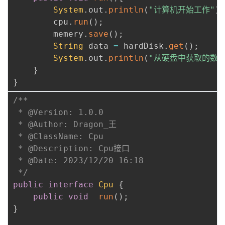
System
.
out
.
println
(
"计算机开始工作"
)
;
        cpu
.
run
(
)
;
        memery
.
save
(
)
;
String
 data 
=
 hardDisk
.
get
(
)
;
System
.
out
.
println
(
"从硬盘中获取的数据
}
}
/**

 * @Version: 1.0.0

 * @Author: Dragon_王

 * @ClassName: Cpu

 * @Description: Cpu接口

 * @Date: 2023/12/20 16:18

 */
public
interface
Cpu
{
public
void
run
(
)
;
}