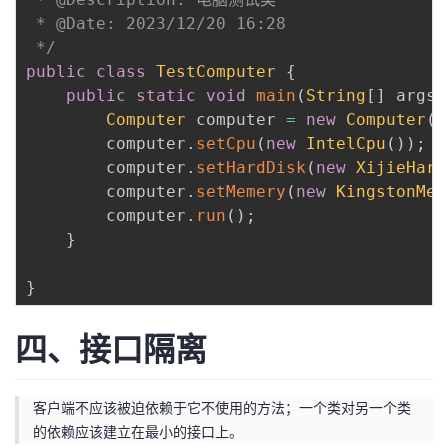
 * @Date: 2023/12/20 16:28

 */
public
class
TestComputer
{
public
static
void
main
(
String
[
]
 args
)
Computer
 computer 
=
new
Computer
(
)
        computer
.
setCpu
(
new
IntelCpu
(
)
)
;
        computer
.
setHardDisk
(
new
XijieHard
        computer
.
setMemery
(
new
KingstonMem
        computer
.
run
(
)
;
}
}
四、接口隔离
客户端不应该被迫依赖于它不使用的方法；一个类对另一个类
的依赖应该建立在最小的接口上。