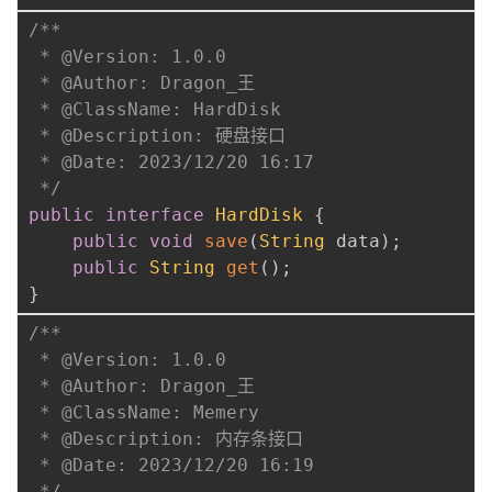
/**

 * @Version: 1.0.0

 * @Author: Dragon_王

 * @ClassName: HardDisk

 * @Description: 硬盘接口

 * @Date: 2023/12/20 16:17

 */
public
interface
HardDisk
{
public
void
save
(
String
 data
)
;
public
String
get
(
)
;
}
/**

 * @Version: 1.0.0

 * @Author: Dragon_王

 * @ClassName: Memery

 * @Description: 内存条接口

 * @Date: 2023/12/20 16:19

 */