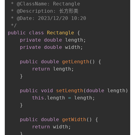
 * @ClassName: Rectangle

 * @Description: 长方形类

 * @Date: 2023/12/20 10:20

 */
public
class
Rectangle
{
private
double
 length
;
private
double
 width
;
public
double
getLength
(
)
{
return
 length
;
}
public
void
setLength
(
double
 length
)
{
this
.
length 
=
 length
;
}
public
double
getWidth
(
)
{
return
 width
;
}