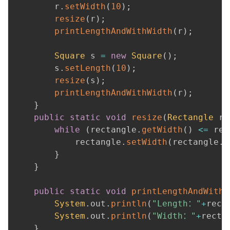
        r
.
setWidth
(
10
)
;
resize
(
r
)
;
printLengthAndWithWidth
(
r
)
;
Square
 s 
=
new
Square
(
)
;
        s
.
setLength
(
10
)
;
resize
(
s
)
;
printLengthAndWithWidth
(
r
)
;
}
public
static
void
resize
(
Rectangle
 re
while
(
rectangle
.
getWidth
(
)
<=
 rec
            rectangle
.
setWidth
(
rectangle
.
g
}
}
public
static
void
printLengthAndWithW
System
.
out
.
println
(
"Length："
+
rect
System
.
out
.
println
(
"Width："
+
recta
}