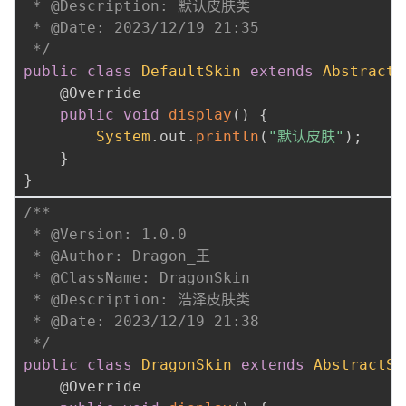
 * @Description: 默认皮肤类

 * @Date: 2023/12/19 21:35

 */
public
class
DefaultSkin
extends
AbstractS
@Override
public
void
display
(
)
{
System
.
out
.
println
(
"默认皮肤"
)
;
}
}
/**

 * @Version: 1.0.0

 * @Author: Dragon_王

 * @ClassName: DragonSkin

 * @Description: 浩泽皮肤类

 * @Date: 2023/12/19 21:38

 */
public
class
DragonSkin
extends
AbstractSk
@Override