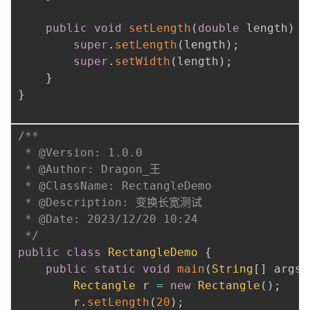
public
void
setLength
(
double
 length
)
{
super
.
setLength
(
length
)
;
super
.
setWidth
(
length
)
;
}
}
/**

 * @Version: 1.0.0

 * @Author: Dragon_王

 * @ClassName: RectangleDemo

 * @Description: 变换长宽测试

 * @Date: 2023/12/20 10:24

 */
public
class
RectangleDemo
{
public
static
void
main
(
String
[
]
 args
)
Rectangle
 r 
=
new
Rectangle
(
)
;
        r
.
setLength
(
20
)
;