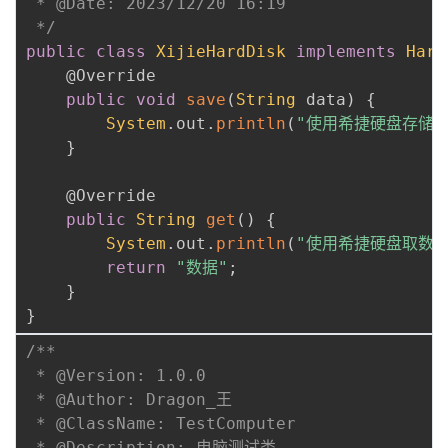
 * @Date: 2023/12/20 16:19

 */
public
class
XijieHardDisk
implements
Hard
@Override
public
void
save
(
String
 data
)
{
System
.
out
.
println
(
"使用希捷硬盘存储数
}
@Override
public
String
get
(
)
{
System
.
out
.
println
(
"使用希捷硬盘取数据
return
"数据"
;
}
}
/**

 * @Version: 1.0.0

 * @Author: Dragon_王

 * @ClassName: TestComputer

 * @Description: 电脑测试类
