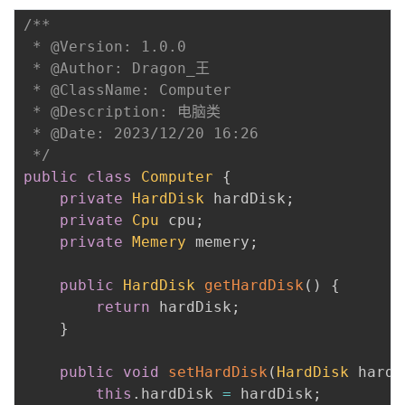
/**

 * @Version: 1.0.0

 * @Author: Dragon_王

 * @ClassName: Computer

 * @Description: 电脑类

 * @Date: 2023/12/20 16:26

 */
public
class
Computer
{
private
HardDisk
 hardDisk
;
private
Cpu
 cpu
;
private
Memery
 memery
;
public
HardDisk
getHardDisk
(
)
{
return
 hardDisk
;
}
public
void
setHardDisk
(
HardDisk
 hardD
this
.
hardDisk 
=
 hardDisk
;