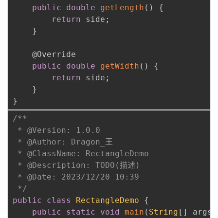
public
double
getLength
(
)
{
return
 side
;
}
@Override
public
double
getWidth
(
)
{
return
 side
;
}
}
/**

 * @Version: 1.0.0

 * @Author: Dragon_王

 * @ClassName: RectangleDemo

 * @Description: TODO(描述)

 * @Date: 2023/12/20 10:39

 */
public
class
RectangleDemo
{
public
static
void
main
(
String
[
]
 args
)