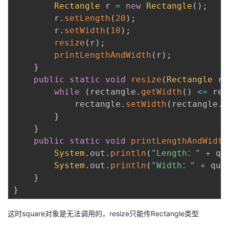
Rectangle
 r 
=
new
Rectangle
(
)
;
        r
.
setLength
(
20
)
;
        r
.
setWidth
(
10
)
;
resize
(
r
)
;
printLengthAndWidth
(
r
)
;
}
public
static
void
resize
(
Rectangle
 re
while
(
rectangle
.
getWidth
(
)
<=
 rec
            rectangle
.
setWidth
(
rectangle
.
g
}
}
public
static
void
printLengthAndWidth
System
.
out
.
println
(
"Length："
+
 qu
System
.
out
.
println
(
"Width："
+
 qua
}
}
这时square对象是无法调用的，resize只能传Rectangle类型