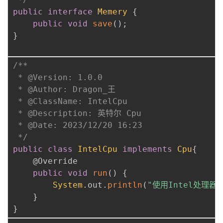
public
interface
Memery
{
public
void
save
(
)
;
}
/**

 * @Version: 1.0.0

 * @Author: Dragon_王

 * @ClassName: IntelCpu

 * @Description: 英特尔 Cpu

 * @Date: 2023/12/20 16:23

 */
public
class
IntelCpu
implements
Cpu
{
@Override
public
void
run
(
)
{
System
.
out
.
println
(
"使用Intel处理器"
}
}