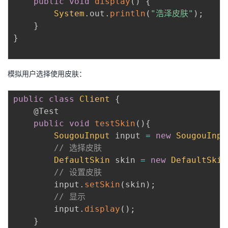
public
void
display
(
)
{
System
.
out
.
println
(
"浩泽皮肤"
)
;
}
}
模拟用户选择使用皮肤：
public
class
Client
{
@Test
public
void
testSkin
(
)
{
SougouInput
 input 
=
new
SougouInpu
// 选择皮肤
DefaultSkin
 skin 
=
new
DefaultSkin
// 设置皮肤
        input
.
setSkin
(
skin
)
;
// 显示
        input
.
display
(
)
;
}