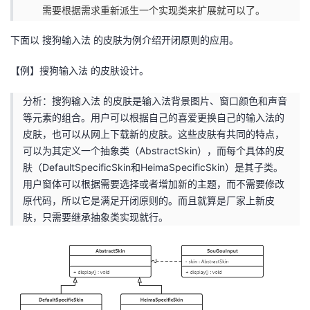
需要根据需求重新派生一个实现类来扩展就可以了。
我
注
的
开
下面以 搜狗输入法 的皮肤为例介绍开闭原则的应用。
的
Programs
发
【例】搜狗输入法 的皮肤设计。
支
者
分析：搜狗输入法 的皮肤是输入法背景图片、窗口颜色和声音
持
学
等元素的组合。用户可以根据自己的喜爱更换自己的输入法的
皮肤，也可以从网上下载新的皮肤。这些皮肤有共同的特点，
我
堂
可以为其定义一个抽象类（AbstractSkin），而每个具体的皮
肤（DefaultSpecificSkin和HeimaSpecificSkin）是其子类。
的
我
用户窗体可以根据需要选择或者增加新的主题，而不需要修改
我
原代码，所以它是满足开闭原则的。而且就算是厂家上新皮
技
的
肤，只需要继承抽象类实现就行。
的
我
术
云
课
的
我
支
声
程
认
的
我