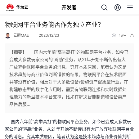
开发者
返
物联网平台业务能否作为独立产业？
回
云起MAE
2023/12/23
1w+
举
报
【摘要】 国内六年前“高举高打”的物联网平台业务，如今已
变成大多数玩家公司的“鸡肋”业务，从21年开始不断传出有大
厂放弃物联网平台业务的消息。究其本质原因，笔者认为这是
个
技术趋势与商业价值判断错位的结果。物联网平台在技术层面
并非没有价值，相反对于大多数设备/设施资产密集型行业，在
我
人
构建敏态型的数字化应用时，需要有物联网连接和实时数据处
理能力的新型技术平台支撑，比如在解决智能制造和设备类产
我
的
主
品售后服...
我
的
开
页
国内六年前“高举高打”的物联网平台业务，如今已变成大多数玩
家公司的“鸡肋”业务，从21年开始不断传出有大厂放弃物联网平台业
我
的
开
发
务的消息。究其本质原因，笔者认为这是技术趋势与商业价值判断