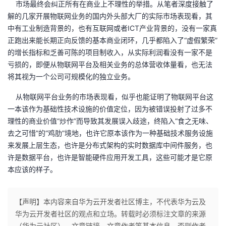
市场最终会纠正所有在商业上不理性的举措。从笔者深度接触了
议
注
验
收
解的几家开展物联网业务的国内外头部大厂的实际市场表现看，其
中有工业制造背景的，也有互联网或者ICT产业背景的，没有一家真
藏
正跑出来能长期正向反馈的基本商业闭环，几乎都陷入了“虚假繁荣”
的增长指标和乏善可陈的项目制收入，从实际利润看没有一家不是
亏损的，即便从物联网平台及相关业务的总体营收体量看，也无法
将其视为一个公司可规模化的独立业务。
从物联网平台业务的市场表现看，似乎也能证明了物联网平台这
一本该作为基础性技术设施的价值定位，因为被错误投射了过多不
理性的商业价值“炒作”而导致其发展误入歧途，终陷入“食之无味、
去之可惜”的“鸡肋”境地，也许它原本该作为一种基础技术服务设施
来发展上层生态，也许是分布式架构的实时数据库中间件服务，也
许是数据平台，也许是智能硬件应用开发工具，这些可能才是它原
本应该的样子。
【声明】本内容来自华为云开发者社区博主，不代表华为云及
华为云开发者社区的观点和立场。转载时必须标注文章的来源
（华为云社区）、文章链接、文章作者等基本信息，否则作者