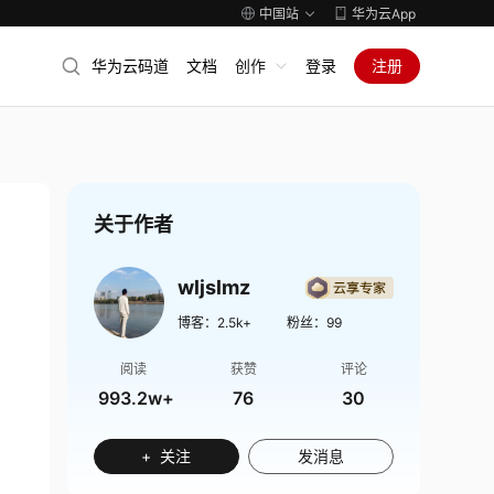
中国站
华为云App
华为云码道
文档
创作
登录
注册
关于作者
wljslmz
博客：
2.5k+
粉丝：
99
阅读
获赞
评论
993.2w+
76
30
+ 关注
发消息