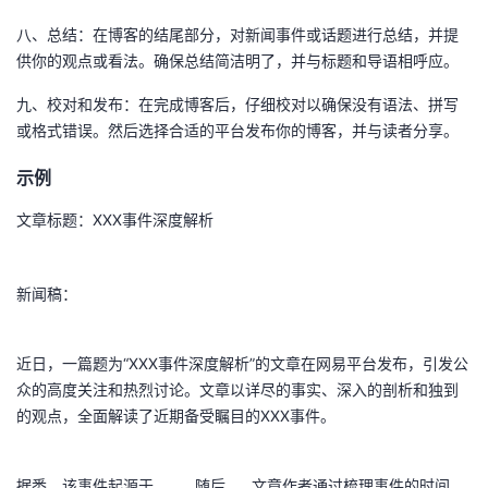
持
建
证
实
的
八、总结：在博客的结尾部分，对新闻事件或话题进行总结，并提
供你的观点或看法。确保总结简洁明了，并与标题和导语相呼应。
议
验
收
九、校对和发布：在完成博客后，仔细校对以确保没有语法、拼写
藏
或格式错误。然后选择合适的平台发布你的博客，并与读者分享。
示例
文章标题：XXX事件深度解析
新闻稿：
近日，一篇题为“XXX事件深度解析”的文章在网易平台发布，引发公
众的高度关注和热烈讨论。文章以详尽的事实、深入的剖析和独到
的观点，全面解读了近期备受瞩目的XXX事件。
据悉，该事件起源于……，随后……文章作者通过梳理事件的时间