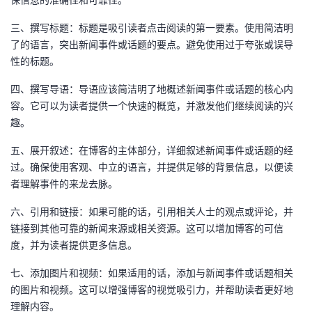
我
注
的
开
三、撰写标题：标题是吸引读者点击阅读的第一要素。使用简洁明
了的语言，突出新闻事件或话题的要点。避免使用过于夸张或误导
的
Programs
发
性的标题。
支
者
四、撰写导语：导语应该简洁明了地概述新闻事件或话题的核心内
容。它可以为读者提供一个快速的概览，并激发他们继续阅读的兴
持
学
趣。
五、展开叙述：在博客的主体部分，详细叙述新闻事件或话题的经
我
堂
过。确保使用客观、中立的语言，并提供足够的背景信息，以便读
者理解事件的来龙去脉。
的
我
我
六、引用和链接：如果可能的话，引用相关人士的观点或评论，并
技
的
的
我
链接到其他可靠的新闻来源或相关资源。这可以增加博客的可信
度，并为读者提供更多信息。
术
云
课
的
我
七、添加图片和视频：如果适用的话，添加与新闻事件或话题相关
支
声
程
认
的
我
的图片和视频。这可以增强博客的视觉吸引力，并帮助读者更好地
理解内容。