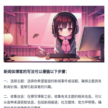
者
我
的
我
博
的
我
客
论
的
我
坛
圈
的
我
新闻体博客的写法可以遵循以下步骤：
子
直
的
我
一、选择主题：选择你希望报道的新闻事件或话题。确保主题具有
新闻价值，能够引起读者的兴趣。
我
播
活
的
二、收集信息：在撰写博客之前，收集有关主题的相关信息。可以
我
动
关
的
从各种来源获取信息，包括新闻报道、社交媒体、官方声明等。确
保信息的准确性和可靠性。