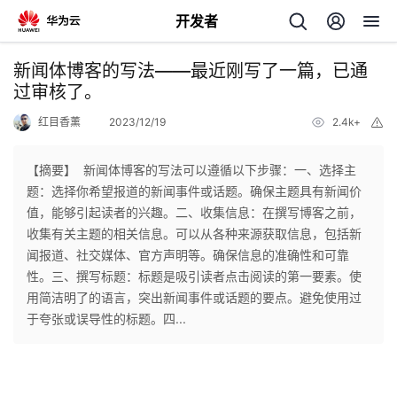
开发者
返
新闻体博客的写法——最近刚写了一篇，已通
回
过审核了。
红目香薰
2023/12/19
2.4k+
举
报
【摘要】 ​ 新闻体博客的写法可以遵循以下步骤：一、选择主
题：选择你希望报道的新闻事件或话题。确保主题具有新闻价
个
值，能够引起读者的兴趣。二、收集信息：在撰写博客之前，
收集有关主题的相关信息。可以从各种来源获取信息，包括新
我
人
闻报道、社交媒体、官方声明等。确保信息的准确性和可靠
性。三、撰写标题：标题是吸引读者点击阅读的第一要素。使
的
主
用简洁明了的语言，突出新闻事件或话题的要点。避免使用过
于夸张或误导性的标题。四...
开
页
发