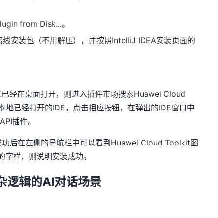
Plugin from Disk...
。
离线安装包（不用解压），并按照
IntelliJ IDEA
安装页面的
E
已经在桌面打开，则进入插件市场搜索
Huawei Cloud
本地已经打开的
IDE
，点击相应按钮，在弹出的
IDE
窗口中
的
API
插件。
成功后在左侧的导航栏中可以看到
Huawei Cloud Toolkit
图
的字样，则说明安装成功。
杂逻辑的
AI
对话场景