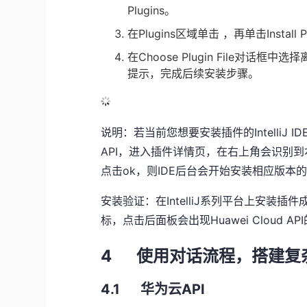
Plugins
。
在
Plugins
区域单击 ，再单击
Install 
在
Choose Plugin File
对话框中选择
提示，完成后续安装步骤。
说明：若当前您想要安装插件的
IntelliJ ID
API
，进入插件详情页，在右上角会识别到
点击
ok
，则
IDE
后台会开始安装相应版本
安装验证：在
IntelliJ
系列平台上安装插件
标，点击后面板会出现
Huawei Cloud API
4 使用对话流程，搭建复
4.1 华为云
API