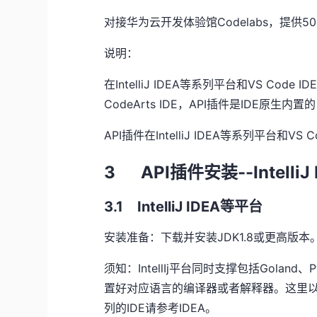
对接华为云开发体验馆
Codelabs
，提供
50
说明：
在
IntelliJ IDEA
等系列平台和
VS Code ID
CodeArts IDE
，
API
插件是
IDE
原生内置的
API插件在
IntelliJ IDEA
等系列平台和
VS C
3 API插件安装
--IntelliJ
3.1 IntelliJ IDEA等平台
安装准备：下载并安装
JDK1.8
或更高版本
须知：
IntellIj
平台同时支撑包括
Goland
、
P
置好对应语言的编译器或者解释器。这里
列的
IDE
请参考
IDEA
。