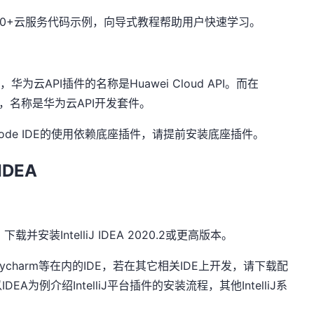
0+
云服务代码示例，向导式教程帮助用户快速学习。
E
，华为云
API
插件的名称是
Huawei Cloud API
。而在
，名称是华为云
API
开发套件。
ode IDE
的使用依赖底座插件，请提前安装底座插件。
 IDEA
。下载并安装
IntelliJ IDEA 2020.2
或更高版本。
ycharm
等在内的
IDE
，若在其它相关
IDE
上开发，请下载配
以
IDEA
为例介绍
IntelliJ
平台插件的安装流程，其他
IntelliJ
系