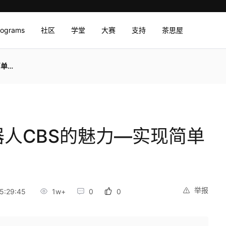
rograms
社区
学堂
大赛
支持
茶思屋
操作
器人CBS的魅力—实现简单
举报
5:29:45
1w+
0
0