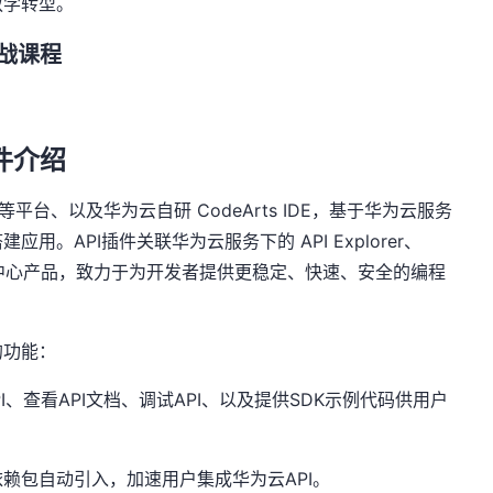
教学转型。
战课程
件介绍
等平台、以及华为云自研
CodeArts IDE
，基于华为云服务
搭建应用。
API
插件关联华为云服务下的
API Explorer
、
中心产品，致力于为开发者提供更稳定、快速、安全的编程
的功能：
I
、查看
API
文档、调试
API
、以及提供
SDK
示例代码供用户
依赖包自动引入，加速用户集成华为云
API
。