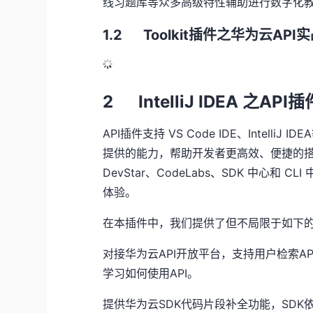
线习题库等众多高级特性辅助进行数字化
1.2
Toolkit
插件之华为云
API
实
2 IntelliJ IDEA 之
API
插
API插件支持
VS Code IDE
、
IntelliJ IDEA
提供的能力，帮助开发者更高效、便捷的
DevStar
、
CodeLabs
、
SDK
中心和
CLI
体验。
在本插件中，我们提供了但不局限于如下
对接华为云
API
开放平台，支持用户检索
AP
学习如何使用
API
。
提供华为云
SDK
代码片段补全功能，
SDK