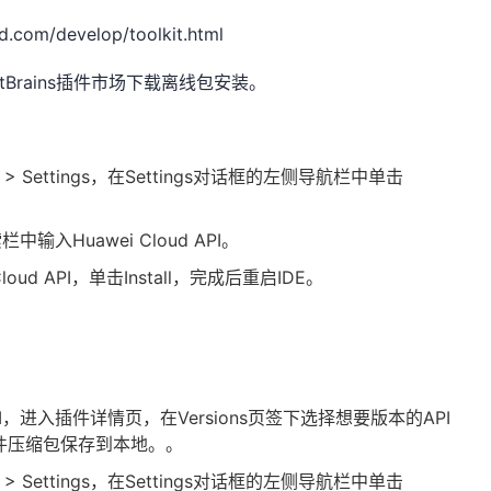
d.com/develop/toolkit.html
tBrains
插件市场下载离线包安装。
e > Settings
，在
Settings
对话框的左侧导航栏中单击
索栏中输入
Huawei Cloud API
。
loud API
，单击
Install
，完成后重启
IDE
。
I
，进入插件详情页，在
Versions
页签下选择想要版本的
API
件压缩包保存到本地。。
e > Settings
，在
Settings
对话框的左侧导航栏中单击