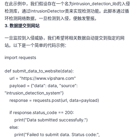
持
建
在此示例中，我们假设存在一个名为intrusion_detection_lib的入侵
证
实
的
检测库，通过IntrusionDetector类来实现检测功能。此脚本通过循
议
环检测网络数据，一旦检测到入侵，便触发警报。
验
收
3. 数据提交到网站
藏
一旦监控到入侵威胁，我们希望将相关数据自动提交到指定的网
站。以下是一个简单的代码示例：
import requests
def submit_data_to_website(data):
url = "https://www.vipshare.com"
payload = {"data": data, "source":
"intrusion_detection_system"}
response = requests.post(url, data=payload)
if response.status_code == 200:
print("Data submitted successfully.")
else:
print("Failed to submit data. Status code:",