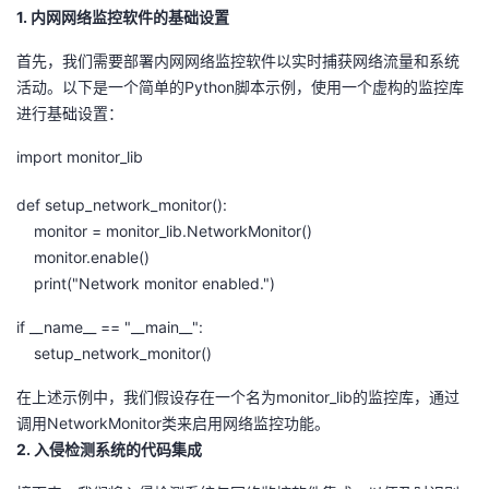
1. 内网网络监控软件的基础设置
者
首先，我们需要部署内网网络监控软件以实时捕获网络流量和系统
活动。以下是一个简单的Python脚本示例，使用一个虚构的监控库
我
进行基础设置：
的
我
import monitor_lib
博
的
我
def setup_network_monitor():
monitor = monitor_lib.NetworkMonitor()
客
论
的
我
monitor.enable()
print("Network monitor enabled.")
坛
圈
的
我
if __name__ == "__main__":
setup_network_monitor()
子
直
的
我
在上述示例中，我们假设存在一个名为monitor_lib的监控库，通过
我
播
活
的
调用NetworkMonitor类来启用网络监控功能。
2. 入侵检测系统的代码集成
我
动
关
的