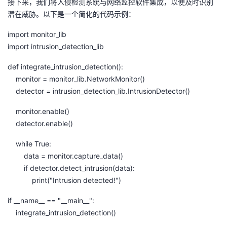
接下来，我们将入侵检测系统与网络监控软件集成，以便及时识别
我
注
的
开
潜在威胁。以下是一个简化的代码示例：
import monitor_lib
的
Programs
发
import intrusion_detection_lib
支
者
def integrate_intrusion_detection():
monitor = monitor_lib.NetworkMonitor()
持
学
detector = intrusion_detection_lib.IntrusionDetector()
我
堂
monitor.enable()
detector.enable()
的
我
我
while True:
data = monitor.capture_data()
技
的
的
我
if detector.detect_intrusion(data):
print("Intrusion detected!")
术
云
课
的
我
if __name__ == "__main__":
支
声
程
认
的
我
integrate_intrusion_detection()