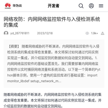
开发者
返
网络攻防：内网网络监控软件与入侵检测系统
回
的集成
yd_267761811
2023/12/18
1.9k+
举
报
【摘要】 随着网络威胁的不断演进，内网网络监控软件与入侵
检测系统的集成变得愈发重要。本文将探讨如何通过代码实例
个
实现这一集成，并介绍监控到的数据如何自动提交到网站。1.
内网网络监控软件的基础设置首先，我们需要部署内网网络监
我
人
控软件以实时捕获网络流量和系统活动。以下是一个简单的Pyt
hon脚本示例，使用一个虚构的监控库进行基础设置：import
的
主
monitor_libdef setup_network_m...
开
页
随着网络威胁的不断演进，内网网络监控软件与入侵检测系统的集
成变得愈发重要。本文将探讨如何通过代码实例实现这一集成，并
发
介绍监控到的数据如何自动提交到网站。