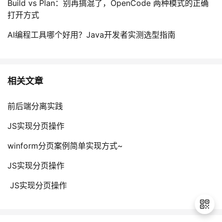
Build vs Plan：别再搞混了，OpenCode 两种模式的正确
打开方式
AI编程工具哪个好用？Java开发者实测选型指南
相关文章
前后端分离实践
JS实现分页操作
winform分页案例简单实现方式~
JS实现分页操作
JS实现分页操作