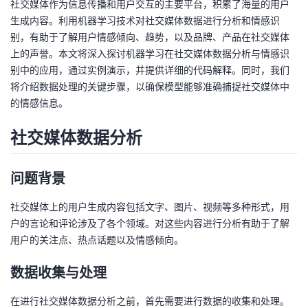
社交媒体作为信息传播和用户交互的主要平台，积累了海量的用户
生成内容。利用机器学习技术对社交媒体数据进行分析和情感识
者
别，有助于了解用户情感倾向、趋势，以及品牌、产品在社交媒体
上的声誉。本文将深入探讨机器学习在社交媒体数据分析与情感识
我
别中的应用，通过实例演示，并提供详细的代码解释。同时，我们
将介绍数据处理的关键步骤，以确保模型能够准确捕捉社交媒体中
的
我
的情感信息。
博
的
我
社交媒体数据分析
客
论
的
我
问题背景
坛
圈
的
我
社交媒体上的用户生成内容包括文字、图片、视频等多种形式，用
子
直
的
我
户的言论和评论涉及了各个领域。对这些内容进行分析有助于了解
用户的关注点、热点话题以及情感倾向。
我
播
活
的
数据收集与处理
我
动
关
的
在进行社交媒体数据分析之前，首先需要进行数据的收集和处理。