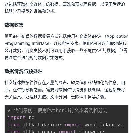
这包括获取社交媒体上的数据，清洗和预处理数据，以便于后续的
我
注
的
开
机器学习模型的训练和分析。
的
Programs
发
数据收集
支
者
常见的社交媒体数据收集方式包括使用社交媒体的API（Application
Programming Interface）以及爬虫技术。使用API可以方便地获取
持
学
公开数据，而爬虫技术则可以用于获取一些不提供API的数据，但需
要注意合法合规的数据采集方式。
我
堂
数据清洗与预处理
的
我
我
社交媒体数据往往存在大量的噪声、缺失值和非结构化的信息。因
此，在进行分析之前，需要对数据进行清洗和预处理。这包括去除
技
的
的
我
无关信息、处理缺失值、文本分词、去除停用词等步骤。
术
云
课
的
我
# 代码示例：使用Python进行文本清洗和分词
import
支
声
程
认
的
我
from
 nltk
.
tokenize 
import
from
 nltk
.
corpus 
import
 stopwords
