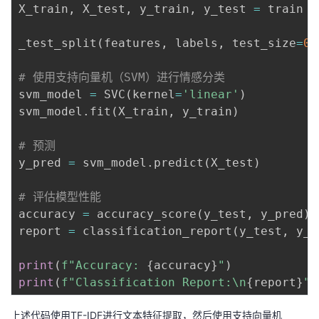
X_train
,
 X_test
,
 y_train
,
 y_test 
=
 train

_test_split
(
features
,
 labels
,
 test_size
=
0.
# 使用支持向量机（SVM）进行情感分类
svm_model 
=
 SVC
(
kernel
=
'linear'
)
svm_model
.
fit
(
X_train
,
 y_train
)
# 预测
y_pred 
=
 svm_model
.
predict
(
X_test
)
# 评估模型性能
accuracy 
=
 accuracy_score
(
y_test
,
 y_pred
)
report 
=
 classification_report
(
y_test
,
 y_p
print
(
f"Accuracy: 
{
accuracy
}
"
)
print
(
f"Classification Report:\n
{
report
}
"
)
上述代码使用TF-IDF进行文本特征提取，然后使用支持向量机