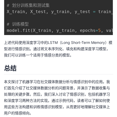
# 划分训练集和测试集
X_train
,
 X_test
,
 y_train
,
 y_test 
=
 train_t
# 训练模型
model
.
fit
(
X_train
,
 y_train
,
 epochs
=
5
,
 vali
上述代码使用深度学习中的LSTM（Long Short-Term Memory）模
型进行情感识别。通过将文本序列化、填充和构建深度学习模型，
我们可以训练一个适用于情感分类的模型。
总结
本文探讨了机器学习在社交媒体数据分析与情感识别中的应用。我
们首先介绍了社交媒体数据分析的问题背景，并演示了数据收集与
处理的关键步骤。然后，我们深入讨论了情感识别，包括机器学习
和深度学习两种方法的实现。通过示例代码，读者可以了解如何使
用这些方法构建和训练情感识别模型，从而更好地理解社交媒体上
用户的情感倾向。