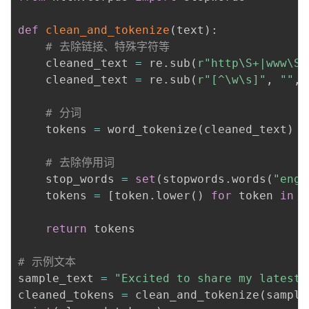
持
建
证
实
的
def
clean_and_tokenize
(
text
)
:
议
验
收
# 去除链接、特殊字符等
    cleaned_text 
=
 re
.
sub
(
r"http\S+|www\S+
藏
    cleaned_text 
=
 re
.
sub
(
r"[^\w\s]"
,
""
,
 
# 分词
    tokens 
=
 word_tokenize
(
cleaned_text
)
# 去除停用词
    stop_words 
=
set
(
stopwords
.
words
(
"engl
    tokens 
=
[
token
.
lower
(
)
for
 token 
in
 t
return
 tokens

# 示例文本
sample_text 
=
"Excited to share my latest 
cleaned_tokens 
=
 clean_and_tokenize
(
sample