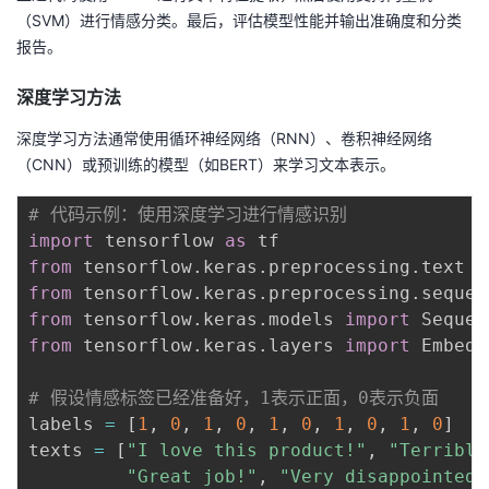
（SVM）进行情感分类。最后，评估模型性能并输出准确度和分类
报告。
深度学习方法
深度学习方法通常使用循环神经网络（RNN）、卷积神经网络
（CNN）或预训练的模型（如BERT）来学习文本表示。
# 代码示例：使用深度学习进行情感识别
import
 tensorflow 
as
from
 tensorflow
.
keras
.
preprocessing
.
text 
i
from
 tensorflow
.
keras
.
preprocessing
.
sequen
from
 tensorflow
.
keras
.
models 
import
from
 tensorflow
.
keras
.
layers 
import
 Embedd
# 假设情感标签已经准备好，1表示正面，0表示负面
labels 
=
[
1
,
0
,
1
,
0
,
1
,
0
,
1
,
0
,
1
,
0
]
texts 
=
[
"I love this product!"
,
"Terrible
"Great job!"
,
"Very disappointed.