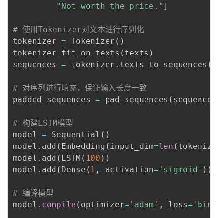
"Not worth the price."
]
# 使用Tokenizer对文本进行序列化
tokenizer 
=
 Tokenizer
(
)
tokenizer
.
fit_on_texts
(
texts
)
sequences 
=
 tokenizer
.
texts_to_sequences
(
t
# 对序列进行填充，保证输入长度一致
padded_sequences 
=
 pad_sequences
(
sequences
# 构建LSTM模型
model 
=
 Sequential
(
)
model
.
add
(
Embedding
(
input_dim
=
len
(
tokenize
model
.
add
(
LSTM
(
100
)
)
model
.
add
(
Dense
(
1
,
 activation
=
'sigmoid'
)
)
# 编译模型
model
.
compile
(
optimizer
=
'adam'
,
 loss
=
'bina