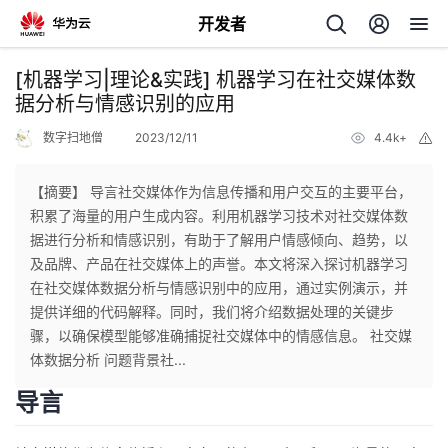
开发者
返
[机器学习|理论&实践] 机器学习在社交媒体数
回
据分析与情感识别的应用
数字扫地僧
2023/12/11
4.4k+
举
报
【摘要】 导言社交媒体作为信息传播和用户交互的主要平台，
积累了海量的用户生成内容。利用机器学习技术对社交媒体数
个
据进行分析和情感识别，有助于了解用户情感倾向、趋势，以
及品牌、产品在社交媒体上的声誉。本文将深入探讨机器学习
我
人
在社交媒体数据分析与情感识别中的应用，通过实例演示，并
提供详细的代码解释。同时，我们将介绍数据处理的关键步
的
主
骤，以确保模型能够准确捕捉社交媒体中的情感信息。 社交媒
体数据分析 问题背景社...
开
页
导言
发