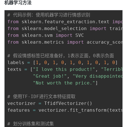
机器学习方法
# 代码示例：使用机器学习进行情感识别
from
 sklearn
.
feature_extraction
.
text 
impor
from
 sklearn
.
model_selection 
import
from
 sklearn
.
svm 
import
from
 sklearn
.
metrics 
import
 accuracy_score
# 假设情感标签已经准备好，1表示正面，0表示负面
labels 
=
[
1
,
0
,
1
,
0
,
1
,
0
,
1
,
0
,
1
,
0
]
texts 
=
[
"I love this product!"
,
"Terrible
"Great job!"
,
"Very disappointed.
"Not worth the price."
]
# 使用TF-IDF进行文本特征提取
vectorizer 
=
 TfidfVectorizer
(
)
features 
=
 vectorizer
.
fit_transform
(
texts
)
# 划分训练集和测试集