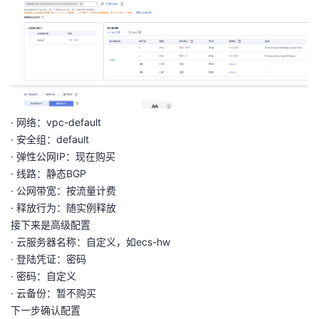
持
建
证
实
的
议
验
收
藏
· 网络：vpc-default
· 安全组：default
· 弹性公网IP：现在购买
· 线路：静态BGP
· 公网带宽：按流量计费
· 释放行为：随实例释放
接下来是高级配置
· 云服务器名称：自定义，如ecs-hw
· 登陆凭证：密码
· 密码：自定义
· 云备份：暂不购买
下一步确认配置