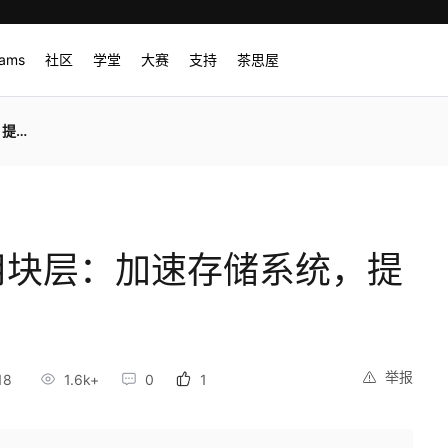
rams
社区
学堂
大赛
支持
茶思屋
性能
通用块层：加速存储系统，提
举报
18
1.6k+
0
1