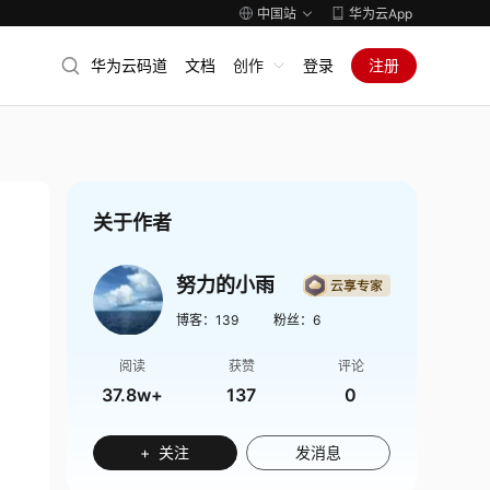
中国站
华为云App
华为云码道
文档
创作
登录
注册
关于作者
努力的小雨
博客：
139
粉丝：
6
阅读
获赞
评论
37.8w+
137
0
+ 关注
发消息