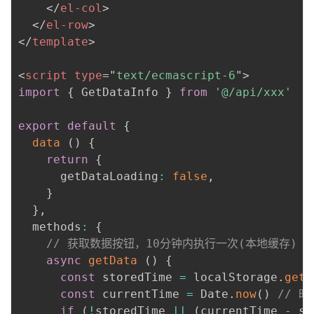
</
el-col
>
我
注
的
开
</
el-row
>
</
template
>
的
Programs
发
<
script
type
=
"
text/ecmascript-6
"
>
支
者
import
{
 GetDataInfo 
}
from
'@/api/xxx'
持
学
export
default
{
data
(
)
{
我
堂
return
{
      getDataLoading
:
false
,
的
我
我
}
}
,
技
的
的
我
  methods
:
{
// 获取数据按钮，10分钟内执行一次(本地缓存)
术
云
课
的
我
async
getData
(
)
{
const
 storedTime 
=
 localStorage
.
getI
支
声
程
认
的
我
const
 currentTime 
=
 Date
.
now
(
)
// 时
if
(
!
storedTime 
||
(
currentTime 
-
 st