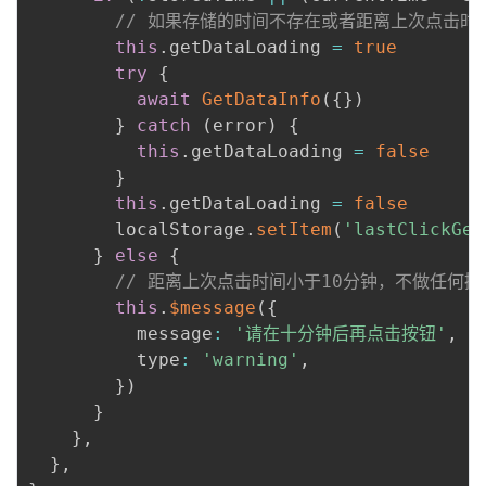
持
建
证
实
的
// 如果存储的时间不存在或者距离上次点击时
this
.
getDataLoading 
=
true
议
验
收
try
{
await
GetDataInfo
(
{
}
)
藏
}
catch
(
error
)
{
this
.
getDataLoading 
=
false
}
this
.
getDataLoading 
=
false
        localStorage
.
setItem
(
'lastClickGet
}
else
{
// 距离上次点击时间小于10分钟，不做任何操
this
.
$message
(
{
          message
:
'请在十分钟后再点击按钮'
,
          type
:
'warning'
,
}
)
}
}
,
}
,