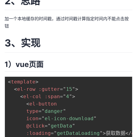
2、思路
者
加一个本地缓存的时间戳，通过时间戳计算指定时间内不能点击按
我
钮
3、实现
的
我
博
的
我
1）vue页面
客
论
的
我
<
template
>
坛
圈
的
我
<
el-row
:gutter
=
"
15
"
>
<
el-col
:span
=
"
4
"
>
子
直
的
我
<
el-button
type
=
"
danger
"
我
播
活
的
icon
=
"
el-icon-download
"
@click
=
"
getData
"
我
动
关
的
:loading
=
"
getDataLoading
"
>
获取数据
</
e