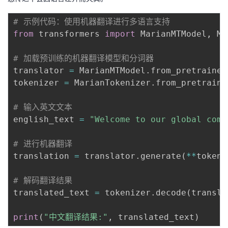
持
建
证
实
的
# 示例代码：使用机器翻译进行多语言支持
议
验
收
from
 transformers 
import
 MarianMTModel
,
 Ma
藏
# 加载预训练的机器翻译模型和分词器
translator 
=
 MarianMTModel
.
from_pretrained
tokenizer 
=
 MarianTokenizer
.
from_pretraine
# 输入英文文本
english_text 
=
"Welcome to our global comm
# 进行机器翻译
translation 
=
 translator
.
generate
(
**
tokeni
# 解码翻译结果
translated_text 
=
 tokenizer
.
decode
(
transla
print
(
"中文翻译结果:"
,
 translated_text
)