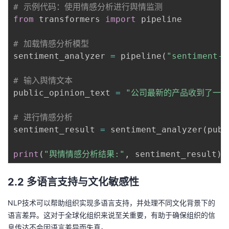
# 示例代码：使用情感分析进行舆情监测
我
注
的
开
from
 transformers 
import
 pipeline

的
Programs
发
# 加载情感分析模型
sentiment_analyzer 
=
 pipeline
(
"sentiment-a
支
者
# 输入舆情文本
持
学
public_opinion_text 
=
"公司最新的产品收到了一些
我
堂
# 进行情感分析
sentiment_result 
=
 sentiment_analyzer
(
publ
的
我
我
print
(
"舆情情感分析结果:"
,
 sentiment_result
)
技
的
的
我
2.2 多语言支持与文化敏感性
术
云
课
的
我
NLP技术可以帮助组织实现多语言支持，并处理不同文化背景下的
支
声
程
认
的
我
语言差异。这对于全球化组织来说至关重要，有助于确保组织的信
息传达不会因语言差异而失真。