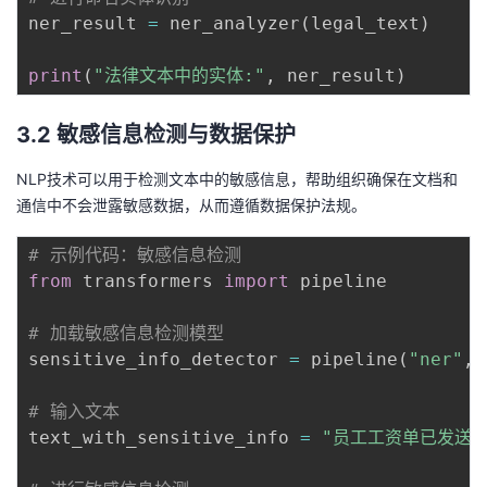
ner_result 
=
 ner_analyzer
(
legal_text
)
print
(
"法律文本中的实体:"
,
 ner_result
)
3.2 敏感信息检测与数据保护
NLP技术可以用于检测文本中的敏感信息，帮助组织确保在文档和
通信中不会泄露敏感数据，从而遵循数据保护法规。
# 示例代码：敏感信息检测
from
 transformers 
import
 pipeline

# 加载敏感信息检测模型
sensitive_info_detector 
=
 pipeline
(
"ner"
,
 
# 输入文本
text_with_sensitive_info 
=
"员工工资单已发送，