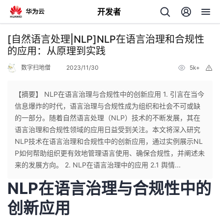
开发者
返
[自然语言处理|NLP]NLP在语言治理和合规性
回
的应用：从原理到实践
数字扫地僧
2023/11/30
5k+
举
报
【摘要】 NLP在语言治理与合规性中的创新应用 1. 引言在当今
信息爆炸的时代，语言治理与合规性成为组织和社会不可或缺
个
的一部分。随着自然语言处理（NLP）技术的不断发展，其在
语言治理和合规性领域的应用日益受到关注。本文将深入研究
我
人
NLP技术在语言治理和合规性中的创新应用，通过实例展示NL
P如何帮助组织更有效地管理语言使用、确保合规性，并阐述未
的
主
来的发展方向。 2. NLP在语言治理中的应用 2.1 舆情...
NLP在语言治理与合规性中的
开
页
创新应用
发