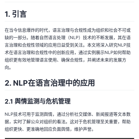
者
1. 引言
我
在当今信息爆炸的时代，语言治理与合规性成为组织和社会不可或
缺的一部分。随着自然语言处理（NLP）技术的不断发展，其在语
的
我
言治理和合规性领域的应用日益受到关注。本文将深入研究NLP技
术在语言治理和合规性中的创新应用，通过实例展示NLP如何帮助
博
的
我
组织更有效地管理语言使用、确保合规性，并阐述未来的发展方
向。
客
论
的
我
2. NLP在语言治理中的应用
坛
圈
的
我
2.1 舆情监测与危机管理
子
直
的
我
NLP技术可用于监测舆情，通过分析社交媒体、新闻报道等文本数
我
播
活
的
据，实时了解公众对组织的看法。这对于危机管理至关重要，帮助
组织更快、更准确地回应负面舆情，维护声誉。
我
动
关
的