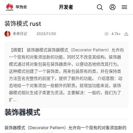
开发者
返
装饰模式 rust
回
未来日记
2023/11/30
4.7k+
举
报
【摘要】 装饰器模式装饰器模式（Decorator Pattern）允许向
一个现有的对象添加新的功能，同时又不改变其结构。装饰器
模式通过将对象包装在装饰器类中，以便动态地修改其行为。
个
这种模式创建了一个装饰类，用来包装原有的类，并在保持类
方法签名完整性的前提下，提供了额外的功能。 介绍意图：动
我
人
态地给一个对象添加一些额外的职责。就增加功能来说，装饰
器模式相比生成子类更为灵活。主要解决：一般的，我们为了
的
主
扩...
装饰器模式
开
页
装饰器模式（Decorator Pattern）允许向一个现有的对象添加新的
发