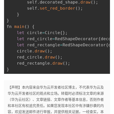
        self
.
decorated_shape
.
draw
(
)
;
        self
.
set_red_border
(
)
;
}
}
fn 
main
(
)
{
let
 circle
=
Circle
{
}
;
let
 red_circle
=
RedShapeDecorator
{
decor
let
 red_rectangle
=
RedShapeDecorator
{
de
    circle
.
draw
(
)
;
    red_circle
.
draw
(
)
;
    red_rectangle
.
draw
(
)
;
}
【声明】本内容来自华为云开发者社区博主，不代表华为云及
华为云开发者社区的观点和立场。转载时必须标注文章的来源
（华为云社区）、文章链接、文章作者等基本信息，否则作者
和本社区有权追究责任。如果您发现本社区中有涉嫌抄袭的内
容，欢迎发送邮件进行举报，并提供相关证据，一经查实，本