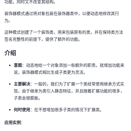
功能，同时又不改变其结构。
者
装饰器模式通过将对象包装在装饰器类中，以便动态地修改其行
为。
我
这种模式创建了一个装饰类，用来包装原有的类，并在保持类方法
的
我
签名完整性的前提下，提供了额外的功能。
介绍
博
的
我
意图
：动态地给一个对象添加一些额外的职责。就增加功能来
客
论
的
我
说，装饰器模式相比生成子类更为灵活。
坛
圈
的
我
主要解决
：一般的，我们为了扩展一个类经常使用继承方式实
现，由于继承为类引入静态特征，并且随着扩展功能的增多，
子
直
的
我
子类会很膨胀。
我
播
活
的
何时使用
：在不想增加很多子类的情况下扩展类。
应用实例
：
我
动
关
的