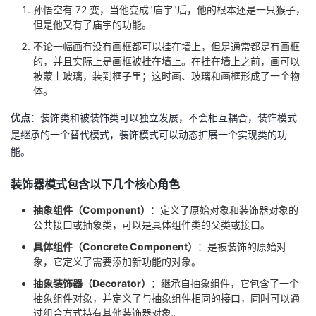
孙悟空有 72 变，当他变成"庙宇"后，他的根本还是一只猴子，
我
注
的
开
但是他又有了庙宇的功能。
不论一幅画有没有画框都可以挂在墙上，但是通常都是有画框
的
Programs
发
的，并且实际上是画框被挂在墙上。在挂在墙上之前，画可以
被蒙上玻璃，装到框子里；这时画、玻璃和画框形成了一个物
支
者
体。
持
优点
：装饰类和被装饰类可以独立发展，不会相互耦合，装饰模式
学
是继承的一个替代模式，装饰模式可以动态扩展一个实现类的功
能。
我
堂
装饰器模式包含以下几个核心角色
的
我
我
抽象组件（Component）
：定义了原始对象和装饰器对象的
技
的
的
我
公共接口或抽象类，可以是具体组件类的父类或接口。
具体组件（Concrete Component）
：是被装饰的原始对
术
云
课
的
我
象，它定义了需要添加新功能的对象。
抽象装饰器（Decorator）
：继承自抽象组件，它包含了一个
支
声
程
认
的
我
抽象组件对象，并定义了与抽象组件相同的接口，同时可以通
过组合方式持有其他装饰器对象。