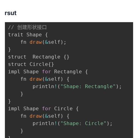
rsut
// 创建形状接口
trait Shape 
{
    fn 
draw
(
&
self
)
;
}
struct  Rectangle 
{
}
struct Circle
{
}
impl Shape 
for
 Rectangle 
{
    fn 
draw
(
&
self
)
{
        println
!
(
"Shape: Rectangle"
)
;
}
}
impl Shape 
for
 Circle 
{
    fn 
draw
(
&
self
)
{
        println
!
(
"Shape: Circle"
)
;
}