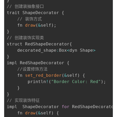
}
// 创建装抽象接口
trait ShapeDecorator 
{
// 装饰方式
    fn 
draw
(
&
self
)
;
}
// 创建装饰实现类
struct RedShapeDecorator
{
    decorated_shape
:
Box
<
dyn Shape
>
}
impl RedShapeDecorator 
{
//设置修饰方法
    fn 
set_red_border
(
&
self
)
{
        println
!
(
"Border Color: Red"
)
;
}
}
// 实现装饰特征
impl  ShapeDecorator 
for
 RedShapeDecorator
    fn 
draw
(
&
self
)
{