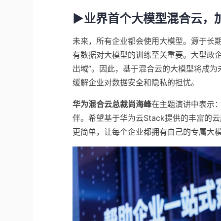
▶业界首个大模型混合云，加
未来，所有企业都会使用大模型。源于长
有数据对大模型的训练至关重要。大型政企
出域”。因此，基于混合云的大模型将成为
缓解企业对数据安全和隐私的担忧。
华为混合云总裁尚海峰
在主题演讲中表示
伴。希望基于华为云Stack提供的丰富的
更简单，让每个企业都拥有自己的专属大模