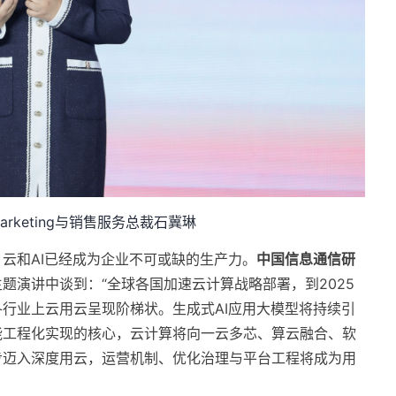
rketing与销售服务总裁石冀琳
云和AI已经成为企业不可或缺的生产力。
中国信息通信研
主题演讲中谈到：“全球各国加速云计算战略部署，到2025
行业上云用云呈现阶梯状。生成式AI应用大模型将持续引
能工程化实现的核心，云计算将向一云多芯、算云融合、软
步迈入深度用云，运营机制、优化治理与平台工程将成为用