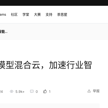
rams
社区
学堂
大赛
支持
茶思屋
升级
模型混合云，加速行业智
举报
24
5.9k+
0
1