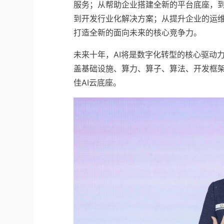
服务；从帮助企业搭建全新的平台底座，
到开发行业化解决方案；从提升企业的运
打造全新的面向未来的核心竞争力。
未来十年，AI将是数字化转型的核心驱动
盖基础设施、算力、算子、算法、开发框架
佳AI云底座。