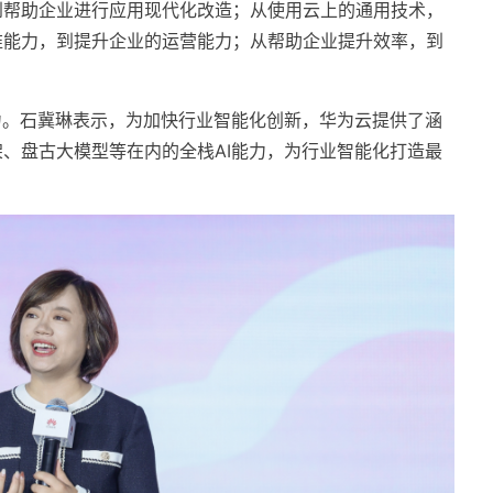
到帮助企业进行应用现代化改造；从使用云上的通用技术，
维能力，到提升企业的运营能力；从帮助企业提升效率，到
力。石冀琳表示，为加快行业智能化创新，华为云提供了涵
、盘古大模型等在内的全栈AI能力，为行业智能化打造最