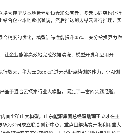
以将大模型从本地延伸到边缘和公有云，多云协同架构让行
上结合企业本地数据微调，然后推送到边缘云进行推理，实
混合精度的优化，模型训练性能提升45%，充分挖掘算力潜
套件，让企业能够高效地完成数据清洗、模型开发和应用开
行数天，华为云Stack通过无感断点续训的能力，让AI训
企客户基于混合云探索行业大模型，沉淀了丰富的实践经验。
业内首个矿山大模型。
山东能源集团总经理助理王立才
在主
集团与华为公司成立联合创新中心，重点围绕煤炭开发利用重大