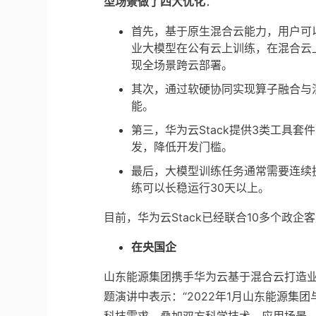
型场景做了四大优化
：
首先，基于原生混合云能力，用户可
业大模型在公有云上训练，在混合云
现全场景跨云部署。
其次，通过软硬协同实现算子融合与
能。
第三，华为云Stack提供3类工具
发，降低开发门槛。
最后，大模型训练任务通常需要连续执
练可以长稳运行30天以上。
目前，华为云Stack已经联合10多个政
在央国企
山东能源集团携手华为云基于混合云打造
题演讲中表示：“2022年1月山东能源