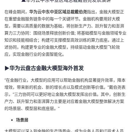
▲华为云中东中亚区域总裁戴伯尧发表演讲
的
Programs
发
者
在峰会期间，
华为云中东中亚区域总裁戴伯尧
指出，金融大模型正
在重塑金融服务链条中的每一个关键环节。金融机构要用好大模
支
者
我
型，需要以高质量的数据为基础，将创新生产力、跃升智力和澎湃
算力三力协同：围绕场景释放创新价值; 将基础模型与金融领域专业
持
学
的
我
知识和技能相结合；构建可支撑模型高效训练的算力底座。通过上
述协同，构建更专业的金融大模型，持续驱动金融大模型飞轮效
我
堂
博
的
我
应，实现金融行业的全面智能化。
的
我
客
论
的
我
▶华为云盘古金融大模型海外首发
我
“在金融行业，大模型的应用可以帮助金融机构显著提升效率，降本
技
的
坛
圈
的
我
的
我
增效，带来新的机会、新的增长点以及模式创新等价值。”戴伯尧表
示，“三力协同可以更好地让金融大模型发挥出价值。其中，创新生
术
云
子
直
的
我
课
的
我
产力、跃升智力和澎湃算力主要是对应着金融大模型整体解决方案
的场景层、模型层和底座层。”
支
声
播
活
的
程
认
的
我
场景层
持
建
动
关
证
实
的
大模型可以深入到金融的生产场景中，成为业务人员和IT技术人员