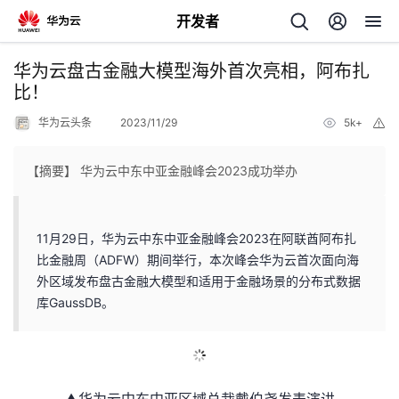
开发者
返
华为云盘古金融大模型海外首次亮相，阿布扎
回
比！
华为云头条
2023/11/29
5k+
举
报
【摘要】 华为云中东中亚金融峰会2023成功举办
个
11月29日，华为云中东中亚金融峰会2023在阿联酋阿布扎
我
人
比金融周（ADFW）期间举行，本次峰会华为云首次面向海
外区域发布盘古金融大模型和适用于金融场景的分布式数据
我
的
主
库GaussDB。
我
的
开
页
我
的
开
发