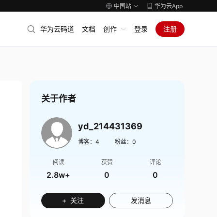
中国站
华为云App
华为云码道
文档
创作
登录
注册
关于作者
yd_214431369
博客：
4
粉丝：
0
阅读
获赞
评论
2.8w+
0
0
+ 关注
发消息