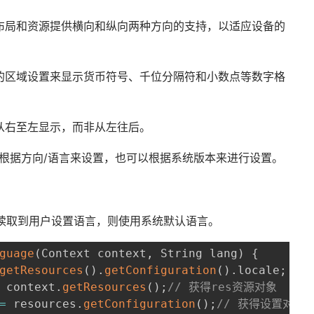
布局和资源提供横向和纵向两种方向的支持，以适应设备的
的区域设置来显示货币符号、千位分隔符和小数点等数字格
从右至左显示，而非从左往后。
以根据方向/语言来设置，也可以根据系统版本来进行设置。
如果没读取到用户设置语言，则使用系统默认语言。
guage
(
Context context
,
 String lang
)
{
getResources
(
)
.
getConfiguration
(
)
.
locale
;
 context
.
getResources
(
)
;
// 获得res资源对象
=
 resources
.
getConfiguration
(
)
;
// 获得设置对象