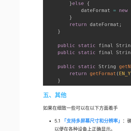
}
else
{
            dateFormat 
=
new
}
return
 dateFormat
;
}
public
static
 final Strin
public
static
 final Strin
public
static
 String 
getN
return
getFormat
(
EN_Y
}
五、其他
如果在细致一些可以在以下方面着手
5.1
「
支持多屏幕尺寸和分辨率
」
：
以便在各种设备上正确显示。