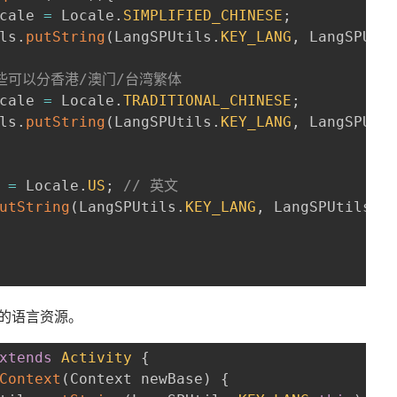
cale 
=
 Locale
.
SIMPLIFIED_CHINESE
;
ls
.
putString
(
LangSPUtils
.
KEY_LANG
,
 LangSPUti
些可以分香港/澳门/台湾繁体
cale 
=
 Locale
.
TRADITIONAL_CHINESE
;
ls
.
putString
(
LangSPUtils
.
KEY_LANG
,
 LangSPUti
 
=
 Locale
.
US
;
// 英文
utString
(
LangSPUtils
.
KEY_LANG
,
 LangSPUtils
.
e
设置使用的语言资源。
xtends
Activity
{
Context
(
Context newBase
)
{