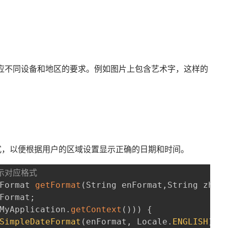
应不同设备和地区的要求。例如图片上包含艺术字，这样的
。
式，以便根据用户的区域设置显示正确的日期和时间。
示对应格式
Format 
getFormat
(
String enFormat
,
String zhFo
Format
;
MyApplication
.
getContext
(
)
)
)
{
SimpleDateFormat
(
enFormat
,
 Locale
.
ENGLISH
)
;