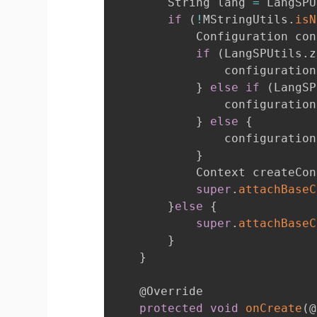
        String lang 
=
 LangSPU
if
(
!
MStringUtils
.
isN
            Configuration con
if
(
LangSPUtils
.
z
                configuration
}
else
if
(
LangSP
                configuration
}
else
{
                configuration
}
            Context createCon
super
.
attachBaseC
}
else
{
super
.
attachBaseC
}
}
    @Override

protected
void
onCreate
(
@