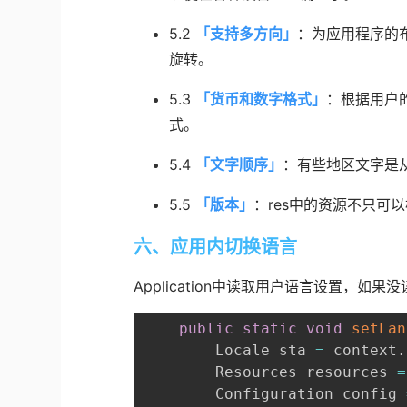
5.2
「
支持多方向
」
：为应用程序的
旋转。
5.3
「
货币和数字格式
」
：根据用户
式。
5.4
「
文字顺序
」
：有些地区文字是
5.5
「
版本
」
：res中的资源不只可
六、应用内切换语言
Application中读取用户语言设置，
public
static
void
setLan
        Locale sta 
=
 context
.
        Resources resources 
=
        Configuration config 