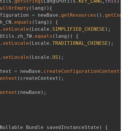
tils
.
getString
(
LangSPUtils
.
KEY_LANG
,
this
)
;
ullOrEmpty
(
lang
)
)
{
figuration 
=
 newBase
.
getResources
(
)
.
getConfi
h_CN
.
equals
(
lang
)
)
{
.
setLocale
(
Locale
.
SIMPLIFIED_CHINESE
)
;
Utils
.
zh_TW
.
equals
(
lang
)
)
{
.
setLocale
(
Locale
.
TRADITIONAL_CHINESE
)
;
.
setLocale
(
Locale
.
US
)
;
text 
=
 newBase
.
createConfigurationContext
(
co
ontext
(
createContext
)
;
ontext
(
newBase
)
;
Nullable Bundle savedInstanceState
)
{