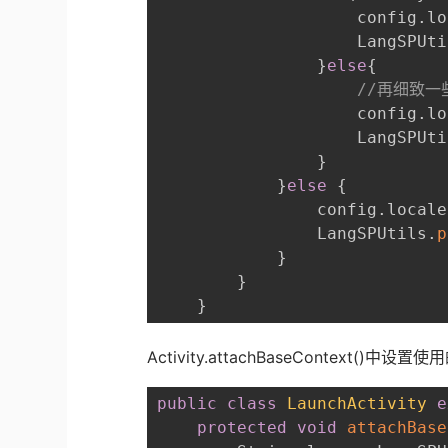
                    config
.
lo
                    LangSPUti
}
else
{
//再细致一
                    config
.
lo
                    LangSPUti
}
}
else
{
                config
.
locale
                LangSPUtils
.
p
}
}
}
Activity.attachBaseContext()中
public
class
LaunchActivity
e
protected
void
attachBase