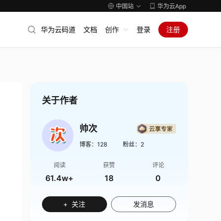
中国站
华为云App
华为云码道
文档
创作
登录
注册
关于作者
帅次
博客：
128
粉丝：
2
阅读
获赞
评论
61.4w+
18
0
+ 关注
发消息