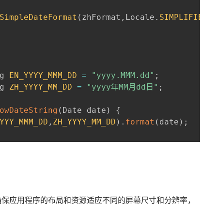
SimpleDateFormat
(
zhFormat
,
Locale
.
SIMPLIFIED_
g 
EN_YYYY_MMM_DD
=
"yyyy.MMM.dd"
;
g 
ZH_YYYY_MM_DD
=
"yyyy年MM月dd日"
;
owDateString
(
Date date
)
{
YYY_MMM_DD
,
ZH_YYYY_MM_DD
)
.
format
(
date
)
;
确保应用程序的布局和资源适应不同的屏幕尺寸和分辨率，