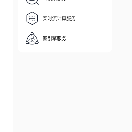
主要是分辨率，像素等。
实时流计算服务
h_CN
,
 context
)
;
图引擎服务
h_TW
,
 context
)
;
n_US
,
 context
)
;