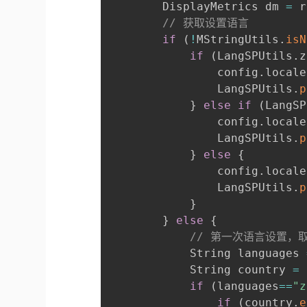
        DisplayMetrics dm 
=
 r
// 获取设置语言
if
(
!
MStringUtils
.
isN
if
(
LangSPUtils
.
z
                config
.
locale
                LangSPUtils
.
p
}
else
if
(
LangSP
                config
.
locale
                LangSPUtils
.
p
}
else
{
                config
.
locale
                LangSPUtils
.
p
}
}
else
{
// 第一次语言设置，
            String languages 
            String country 
=
 
if
(
languages
==
"z
if
(
country
.
e