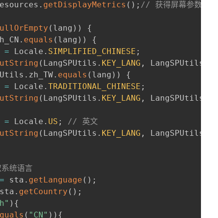
esources
.
getDisplayMetrics
(
)
;
// 获得屏幕参数：
ullOrEmpty
(
lang
)
)
{
h_CN
.
equals
(
lang
)
)
{
 
=
 Locale
.
SIMPLIFIED_CHINESE
;
utString
(
LangSPUtils
.
KEY_LANG
,
 LangSPUtils
.
z
Utils
.
zh_TW
.
equals
(
lang
)
)
{
 
=
 Locale
.
TRADITIONAL_CHINESE
;
utString
(
LangSPUtils
.
KEY_LANG
,
 LangSPUtils
.
z
 
=
 Locale
.
US
;
// 英文
utString
(
LangSPUtils
.
KEY_LANG
,
 LangSPUtils
.
e
取系统语言
=
 sta
.
getLanguage
(
)
;
sta
.
getCountry
(
)
;
h"
)
{
quals
(
"CN"
)
)
{