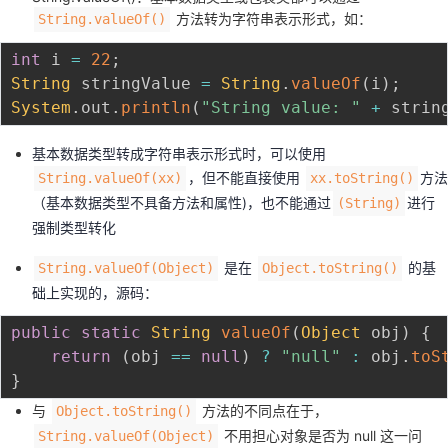
方法转为字符串表示形式，如：
我
String.valueOf()
注
的
开
int
 i 
=
22
;
的
Programs
发
String
 stringValue 
=
String
.
valueOf
(
i
)
;
System
.
out
.
println
(
"String value: "
+
 strin
支
者
基本数据类型转成字符串表示形式时，可以使用
持
学
，但不能直接使用
方法
String.valueOf(xx)
xx.toString()
（基本数据类型不具备方法和属性)，也不能通过
进行
(String)
我
堂
强制类型转化
的
我
我
是在
的基
String.valueOf(Object)
Object.toString()
础上实现的，源码：
技
的
的
我
public
static
String
valueOf
(
Object
 obj
)
{
return
(
obj 
==
null
)
?
"null"
:
 obj
.
toS
术
云
课
的
我
}
支
声
与
方法的不同点在于，
程
认
的
我
Object.toString()
不用担心对象是否为 null 这一问
String.valueOf(Object)