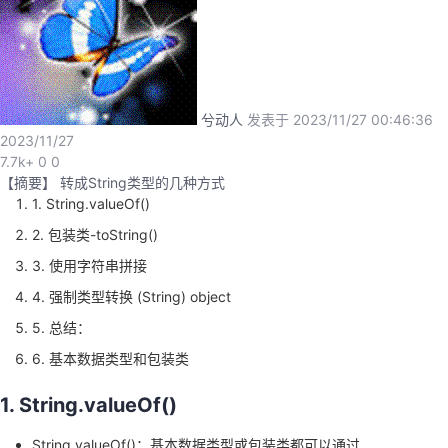
者
我
兮动人
发表于 2023/11/27 00:46:36
的
我
2023/11/27
7.7k+
0
0
博
的
我
【摘要】 转成String类型的几种方式
1. String.valueOf()
客
论
的
我
2. 包装类-toString()
3. 使用字符串拼接
坛
圈
的
我
4. 强制类型转换 (String) object
子
直
的
我
5. 总结：
6. 基本数据类型和包装类
我
播
活
的
1. String.valueOf()
我
动
关
的
String.valueOf()：基本数据类型或包装类都可以通过