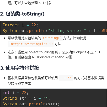
持
建
题，可以安全地处理 null 对象
证
实
的
2. 包装类-toString()
议
验
收
Integer
 i 
=
22
;
藏
System
.
out
.
println
(
"String value: "
+
 i
.
toS
可以使用对应包装类的
方法，比如使用
toString()
方法
Integer.toString(int i)
注意：当使用 object.toString() 时，必须确保 object 不是 null
值，否则会抛出 NullPointerException 异常
3. 使用字符串拼接
基本数据类型和包装类都可以使用
的方式将基本数据类
i + ""
型转换成字符串
int
 i 
=
22
;
String
 str 
=
 i 
+
""
;
System
.
out
.
println
(
str
)
;