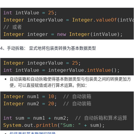
int
 intValue 
=
25
;
Integer
 integerValue 
=
Integer
.
valueOf
(
intV
// 或者
Integer
 integer 
=
new
Integer
(
intValue
)
;
4、手动拆箱： 显式地将包装类转换为基本数据类型
Integer
 integerValue 
=
25
;
int
 intValue 
=
 integerValue
.
intValue
(
)
;
自动装箱和自动拆箱使得基本数据类型与包装类之间的转换更加方
便，可以直接赋值或进行算术运算。例如：
Integer
 num1 
=
10
;
// 自动装箱
Integer
 num2 
=
20
;
// 自动装箱
int
 sum 
=
 num1 
+
 num2
;
// 自动拆箱和算术运算
System
.
out
.
println
(
"Sum: "
+
 sum
)
;
包装类和基本数据的转换