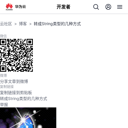
开发者
返
云社区
博客
转成String类型的几种方式
回
微信
个
微博
分享文章到微博
我
人
复制链接
复制链接到剪贴板
的
主
转成String类型的几种方式
举报
开
页
发