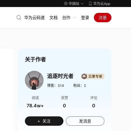
中国站
华为云App
华为云码道
文档
创作
登录
注册
关于作者
追逐时光者
博客：
314
粉丝：
2
阅读
获赞
评论
78.4w+
0
0
+ 关注
发消息