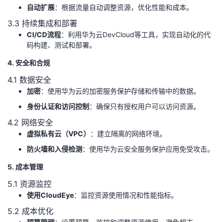
持
建
证
实
的
自动扩展
：根据流量自动调整资源，优化性能和成本。
3.3 持续集成和部署
议
验
收
CI/CD流程
：利用华为云DevCloud等工具，实现自动化的代
码构建、测试和部署。
藏
4. 安全和合规
4.1 数据安全
加密
：使用华为云的加密服务保护存储和传输中的数据。
身份认证和访问控制
：确保只有授权用户可以访问资源。
4.2 网络安全
虚拟私有云（VPC）
：建立隔离的网络环境。
防火墙和入侵检测
：使用华为云安全服务保护应用免受攻击。
5. 成本管理
5.1 资源监控
使用CloudEye
：监控资源使用情况和性能指标。
5.2 成本优化