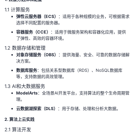
1.1 计算服务
者
弹性云服务器（ECS）
：适用于各种规模的业务，可根据需求
选择不同配置的服务器。
我
容器服务（CCE）
：适用于微服务架构和容器化应用，提供
了弹性、高效的容器环境。
的
我
1.2 数据存储和管理
博
的
我
对象存储服务（OBS）
：提供海量、安全、可靠的数据存储解
决方案。
客
论
的
我
数据库服务
：包括关系型数据库（RDS）、NoSQL数据库
等，支持数据的高效管理。
坛
圈
的
我
1.3 AI和大数据服务
ModelArts
：全场景AI开发平台，支持算法的整个生命周期管
子
直
的
我
理。
云数据湖探索（DLS）
：用于存储、处理和分析大数据。
我
播
活
的
2. 算法上云实践
我
动
关
的
2.1 算法开发