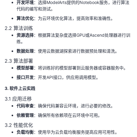
开发环境
：选择ModelArts提供的Notebook服务，进行算法
我
注
的
开
代码的编写和测试。
算法优化
：为云环境优化算法，提高效率和准确性。
的
Programs
发
2.2 算法训练
资源选择
：根据算法复杂度选择GPU或Ascend处理器进行训
支
者
练。
持
数据处理
：使用云数据湖探索进行数据预处理和清洗。
学
2.3 算法部署
我
堂
模型部署
：将训练好的模型部署到云服务器或容器服务中。
接口开发
：开发API接口，供应用调用模型。
的
我
我
3. 软件上云实践
技
的
的
我
3.1 应用迁移
代码审查
：确保代码兼容云环境，进行必要的修改。
术
云
课
的
我
依赖管理
：确保所有依赖项在云环境中可用。
3.2 性能优化
支
声
程
认
的
我
负载均衡
：使用华为云负载均衡服务提高应用可用性。