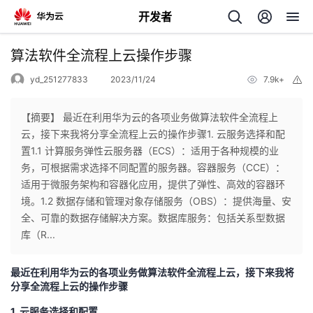
开发者
返
算法软件全流程上云操作步骤
回
yd_251277833
2023/11/24
7.9k+
举
报
【摘要】 最近在利用华为云的各项业务做算法软件全流程上
云，接下来我将分享全流程上云的操作步骤1. 云服务选择和配
置1.1 计算服务弹性云服务器（ECS）：适用于各种规模的业
个
务，可根据需求选择不同配置的服务器。容器服务（CCE）：
适用于微服务架构和容器化应用，提供了弹性、高效的容器环
我
人
境。1.2 数据存储和管理对象存储服务（OBS）：提供海量、安
全、可靠的数据存储解决方案。数据库服务：包括关系型数据
的
主
库（R...
开
页
最近在利用华为云的各项业务做算法软件全流程上云，接下来我将
分享全流程上云的操作步骤
发
1. 云服务选择和配置