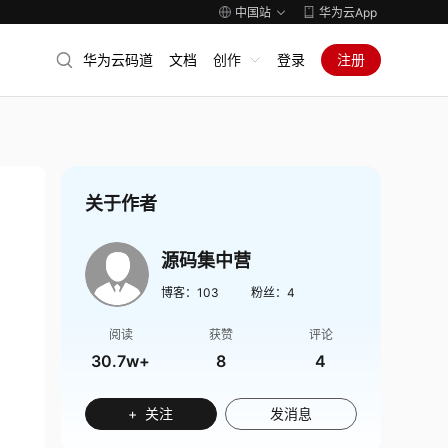
中国站
华为云App
华为云码道
文档
创作
登录
注册
关于作者
源码集中营
博客：
103
粉丝：
4
阅读
获赞
评论
30.7w+
8
4
+ 关注
发消息