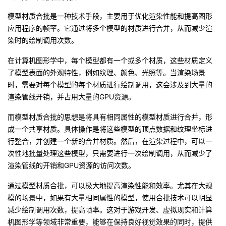
我
注
的
开
模型材质合批是一种技术手段，主要用于优化渲染性能和提高图形
应用程序的帧率。它通过将多个模型的材质进行合并，从而减少渲
的
Programs
发
染时的绘制调用次数。
支
在计算机图形学中，每个模型都有一个或多个材质，这些材质定义
者
了模型表面的外观特性，例如纹理、颜色、光照等。当渲染场景
持
时，需要对每个模型的每个材质进行绘制调用，这会涉及到大量的
学
渲染管线开销，并占用大量的GPU资源。
我
堂
而模型材质合批的思想是将具有相同属性的模型材质进行合并，形
成一个共享材质。具体操作是将这些模型的顶点数据和纹理坐标进
的
我
我
行整合，并创建一个新的合并材质。然后，在渲染过程中，可以一
次性地批量处理这些模型，只需要进行一次绘制调用，从而减少了
技
的
的
我
渲染管线的开销和GPU资源的访问次数。
术
云
课
的
我
通过模型材质合批，可以极大地提高渲染性能和效率。尤其在大规
模的场景中，如果有大量相同属性的模型，使用合批技术可以明显
支
声
程
认
的
我
减少绘制调用次数，提高帧率。这对于游戏开发、虚拟现实和计算
机图形学等领域非常重要，能够在保持良好视觉效果的同时，提供