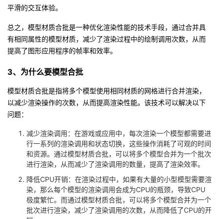
持
建
证
实
的
平滑的交互体验。
总之，模型材质合批是一种优化渲染性能的技术手段，通过合并具
议
验
收
有相同属性的模型材质，减少了渲染过程中的绘制调用次数，从而
提高了图形应用程序的帧率和效率。
藏
3、为什么要模型合批
模型材质合批是指将多个模型使用相同材质的网格进行合并渲染，
以减少渲染操作的次数，从而提高渲染性能。该技术可以解决以下
问题：
减少渲染调用：在游戏或应用中，每次渲染一个模型都需要进
行一系列的渲染调用和状态切换，这些操作消耗了可观的时间
和资源。通过模型材质合批，可以将多个模型合并为一个批次
进行渲染，从而减少了渲染调用的数量，提高了渲染效率。
降低CPU开销：在渲染过程中，如果有大量的小型模型需要渲
染，那么每个模型的渲染调用会成为CPU的瓶颈，导致CPU
极度繁忙。而通过模型材质合批，可以将多个模型合并为一个
批次进行渲染，减少了渲染调用的次数，从而降低了CPU的开