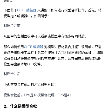
适用。
者
下面基于
GLTF 编辑器
来讲解下如何进行模型合拼操作，首先，将
模型拖入编辑器中，如图所示：
我
材质合并前
的
我
从图中的左侧面板中可以看到该模型中有很多相同材质。
博
的
我
那么如何使用
GLTF 编辑器
对模型进行材质合并呢？很简单，只需
要点击编辑器工具栏上第二个按钮【合并相同材质的Mesh】，编辑
客
论
的
我
器就会自动将模型中相同的材质进行合并，合并完成后将修改后的
模型导出到本地GLB文件。
坛
圈
的
我
材质合并后
子
直
的
我
下面材质合并前后的渲染效率对比：
我
播
活
的
模型合批前，FPS是13
模型合批后，FPS是47
我
动
关
的
2、什么是模型合批