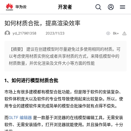
开发者
返
如何材质合批，提高渲染效率
回
yd_217961358
2023/11/23
8k+
举
报
【摘要】 建议在创建模型时尽量避免过多使用相同的材质。可
以考虑使用材质实例化或者共享材质的方式，来降低模型中的
材质数量，并优化渲染及文件大小等方面的性能
个
1、如何进行模型材质合批
我
人
市场上有很多建模都有模型合批功能，但是限于软件的安装复杂、
的
主
软件体积庞大以及软件的专业性导致使用起来比较复杂。所以，使
用专业的建模软件来完成简单的模型合批操作就有点得不偿失。
开
页
而
GLTF 编辑器
是一款基于浏览器的在线模型编辑工具，无需安装
软件、无需安装插件，打开浏览器就能使用。并且操作简单，十分
发