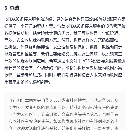
5. 总结
IoTDA设备接入服务和边缘计算的结合为构建高效的边缘物联网方案
提供了一个可行的解决方案。借助IoTDA设备接入服务的设备管理和
数据传输功能，结合边缘计算的优势，我们可以构建一个低延迟、
高效、安全的边缘物联网方案。然而，构建这样的方案仍然面临一
些挑战，如网络和连接性、安全性和隐私保护、数据一致性和同步
以及管理和监控等。我们需要继续努力解决这些问题，以实现真正
高效的边缘物联网应用。希望通过本文对于IoTDA设备接入服务和边
缘计算的结合有一个初步的了解，能够为构建高效边缘物联网方案
提供一些参考和思路。同时，我们期待这种结合为未来的物联网应
用带来更多的机遇和创新。
【声明】本内容来自华为云开发者社区博主，不代表华为云及
华为云开发者社区的观点和立场。转载时必须标注文章的来源
（华为云社区）、文章链接、文章作者等基本信息，否则作者
和本社区有权追究责任。如果您发现本社区中有涉嫌抄袭的内
容，欢迎发送邮件进行举报，并提供相关证据，一经查实，本