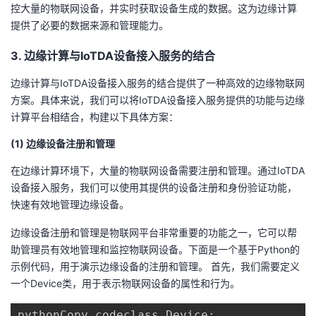
控大量的物联网设备，并实时获取设备生成的数据。这为边缘计算
我
注
的
开
提供了必要的数据来源和管理能力。
的
Programs
发
3. 边缘计算与IoTDA设备接入服务的结合
边缘计算与IoTDA设备接入服务的结合提供了一种高效的边缘物联网
支
者
方案。具体来说，我们可以将IoTDA设备接入服务提供的功能与边缘
计算平台相结合，构建以下具体方案：
持
学
(1) 边缘设备注册和管理
我
堂
在边缘计算环境下，大量的物联网设备需要注册和管理。通过IoTDA
的
我
设备接入服务，我们可以使用其提供的设备注册和身份验证功能，
我
快速有效地管理边缘设备。
技
的
的
我
边缘设备注册和管理是物联网平台非常重要的功能之一，它可以帮
助管理员有效地管理和监控物联网设备。下面是一个基于Python的
术
云
课
的
我
示例代码，用于演示边缘设备的注册和管理。 首先，我们需要定义
一个Device类，用于表示物联网设备的属性和行为。
支
声
程
认
的
我
pythonCopy codeclass Device:
