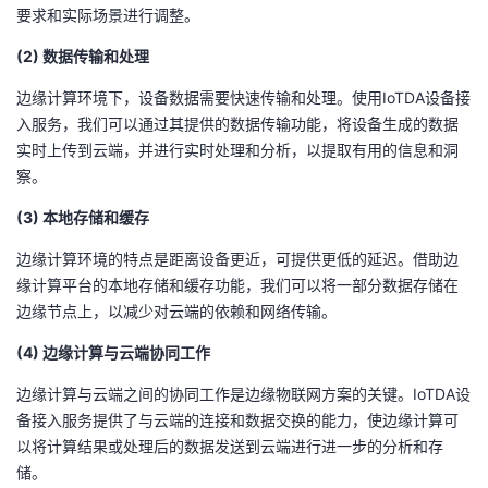
要求和实际场景进行调整。
(2) 数据传输和处理
边缘计算环境下，设备数据需要快速传输和处理。使用IoTDA设备接
入服务，我们可以通过其提供的数据传输功能，将设备生成的数据
实时上传到云端，并进行实时处理和分析，以提取有用的信息和洞
察。
(3) 本地存储和缓存
边缘计算环境的特点是距离设备更近，可提供更低的延迟。借助边
缘计算平台的本地存储和缓存功能，我们可以将一部分数据存储在
边缘节点上，以减少对云端的依赖和网络传输。
(4) 边缘计算与云端协同工作
边缘计算与云端之间的协同工作是边缘物联网方案的关键。IoTDA设
备接入服务提供了与云端的连接和数据交换的能力，使边缘计算可
以将计算结果或处理后的数据发送到云端进行进一步的分析和存
储。