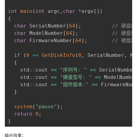
int
main
(
int
 argc
,
char
*
argv
[
]
)
{
char
 SerialNumber
[
64
]
;
// 硬盘
char
 ModelNumber
[
64
]
;
// 硬盘型
char
 FirmwareNumber
[
64
]
;
// 硬盘
if
(
0
==
GetDiskInfo
(
0
,
 SerialNumber
,
 Mo
{
    std
::
cout 
<<
"序列号: "
<<
 SerialNumber
    std
::
cout 
<<
"硬盘型号: "
<<
 ModelNumbe
    std
::
cout 
<<
"固件版本:"
<<
 FirmwareNum
}
system
(
"pause"
)
;
return
0
;
}
输出效果；