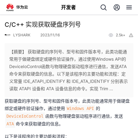
开发者
返
C/C++ 实现获取硬盘序列号
回
LYSHARK
2023/11/16
2.5k+
举
报
【摘要】 获取硬盘的序列号、型号和固件版本号，此类功能通
常用于做硬盘绑定或硬件验证操作，通过使用Windows API的
DeviceIoControl函数与物理硬盘驱动程序进行通信，发送ATA
个
命令来获取硬盘的信息。以下是该程序的主要功能和流程：定
义常量 IDE_ATAPI_IDENTIFY 和 IDE_ATA_IDENTIFY 分别表示
我
人
读取 ATAPI 设备和 ATA 设备信息的命令。实现 Trim ...
获取硬盘的序列号、型号和固件版本号，此类功能通常用于做硬盘
我
的
主
绑定或硬件验证操作，通过使用
的
Windows API
函数与物理硬盘驱动程序进行通信，发送
DeviceIoControl
我
的
开
页
命令来获取硬盘的信息。
ATA
我
的
开
发
以下是该程序的主要功能和流程：