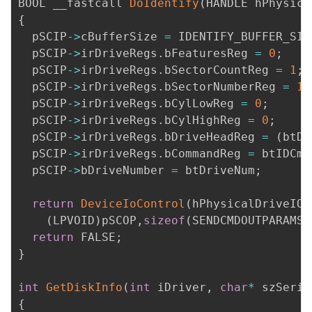
BOOL __fastcall 
DoIdentify
(
HANDLE hPhysica
{
  pSCIP
->
cBufferSize 
=
 IDENTIFY_BUFFER_SIZ
  pSCIP
->
irDriveRegs
.
bFeaturesReg 
=
0
;
  pSCIP
->
irDriveRegs
.
bSectorCountReg 
=
1
;
  pSCIP
->
irDriveRegs
.
bSectorNumberReg 
=
1
;
  pSCIP
->
irDriveRegs
.
bCylLowReg 
=
0
;
  pSCIP
->
irDriveRegs
.
bCylHighReg 
=
0
;
  pSCIP
->
irDriveRegs
.
bDriveHeadReg 
=
(
btDr
  pSCIP
->
irDriveRegs
.
bCommandReg 
=
 btIDCmd
  pSCIP
->
bDriveNumber 
=
 btDriveNum
;
return
DeviceIoControl
(
hPhysicalDriveIOC
(
LPVOID
)
pSCOP
,
sizeof
(
SENDCMDOUTPARAMS
)
return
 FALSE
;
}
int
GetDiskInfo
(
int
 iDriver
,
char
*
 szSeria
{