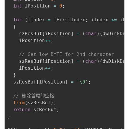
int
 iPosition 
=
0
;
for
(
iIndex 
=
 iFirstIndex
;
 iIndex 
<=
 iLa
{
    szResBuf
[
iPosition
]
=
(
char
)
(
dwDiskDat
    iPosition
++
;
// Get low BYTE for 2nd character
    szResBuf
[
iPosition
]
=
(
char
)
(
dwDiskDat
    iPosition
++
;
}
  szResBuf
[
iPosition
]
=
'\0'
;
// 删除首尾的空格
Trim
(
szResBuf
)
;
return
 szResBuf
;
}