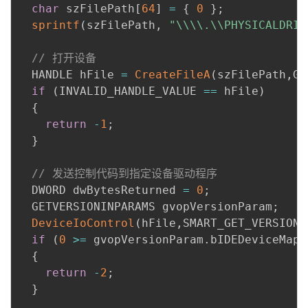
char
 szFilePath
[
64
]
=
{
0
}
;
sprintf
(
szFilePath
,
"\\\\.\\PHYSICALDRIV
// 打开设备
  HANDLE hFile 
=
CreateFileA
(
szFilePath
,
GE
if
(
INVALID_HANDLE_VALUE 
==
 hFile
)
{
return
-
1
;
}
// 发送控制代码到指定设备驱动程序
  DWORD dwBytesReturned 
=
0
;
  GETVERSIONINPARAMS gvopVersionParam
;
DeviceIoControl
(
hFile
,
SMART_GET_VERSION
,
if
(
0
>=
 gvopVersionParam
.
bIDEDeviceMap
)
{
return
-
2
;
}