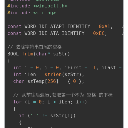
议
#
include
注
<winioctl.h>
验
收
#
include
<string>
藏
const
 WORD IDE_ATAPI_IDENTIFY 
=
0xA1
;
/
const
 WORD IDE_ATA_IDENTIFY 
=
0xEC
;
/
// 去除字符串首尾的空格
BOOL 
Trim
(
char
*
 szStr
)
{
int
 i 
=
0
,
 j 
=
0
,
 iFirst 
=
-
1
,
 iLast 
=
-
int
 iLen 
=
strlen
(
szStr
)
;
char
 szTemp
[
256
]
=
{
0
}
;
// 从前往后遍历,获取第一个不为 空格 的下标
for
(
i 
=
0
;
 i 
<
 iLen
;
 i
++
)
{
if
(
' '
!=
 szStr
[
i
]
)
{