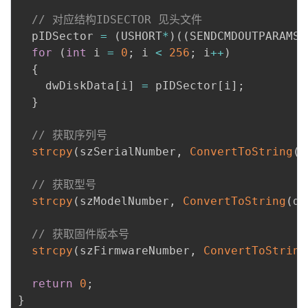
// 对应结构IDSECTOR 见头文件
  pIDSector 
=
(
USHORT
*
)
(
(
SENDCMDOUTPARAMS
*
for
(
int
 i 
=
0
;
 i 
<
256
;
 i
++
)
{
    dwDiskData
[
i
]
=
 pIDSector
[
i
]
;
}
// 获取序列号
strcpy
(
szSerialNumber
,
ConvertToString
(
d
// 获取型号
strcpy
(
szModelNumber
,
ConvertToString
(
dw
// 获取固件版本号
strcpy
(
szFirmwareNumber
,
ConvertToString
return
0
;
}