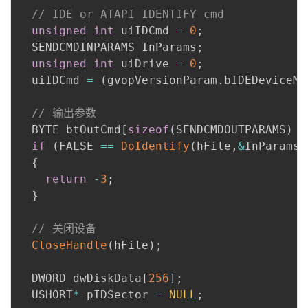
// IDE or ATAPI IDENTIFY cmd
unsigned
int
 uiIDCmd 
=
0
;
  SENDCMDINPARAMS InParams
;
unsigned
int
 uiDrive 
=
0
;
  uiIDCmd 
=
(
gvopVersionParam
.
bIDEDeviceMa
// 输出参数
  BYTE btOutCmd
[
sizeof
(
SENDCMDOUTPARAMS
)
+
if
(
FALSE 
==
DoIdentify
(
hFile
,
&
InParams
,
{
return
-
3
;
}
// 关闭设备
CloseHandle
(
hFile
)
;
  DWORD dwDiskData
[
256
]
;
  USHORT
*
 pIDSector 
=
NULL
;