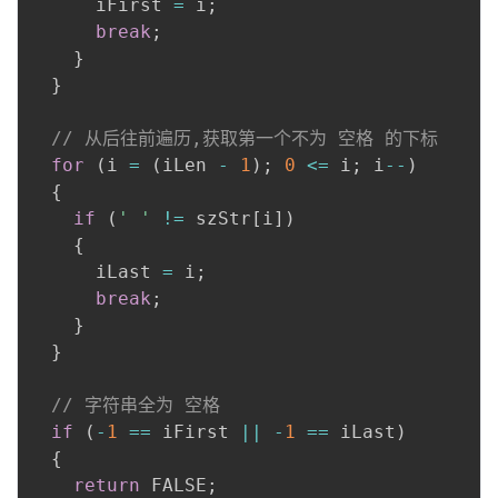
      iFirst 
=
 i
;
break
;
}
}
// 从后往前遍历,获取第一个不为 空格 的下标
for
(
i 
=
(
iLen 
-
1
)
;
0
<=
 i
;
 i
--
)
{
if
(
' '
!=
 szStr
[
i
]
)
{
      iLast 
=
 i
;
break
;
}
}
// 字符串全为 空格
if
(
-
1
==
 iFirst 
||
-
1
==
 iLast
)
{
return
 FALSE
;