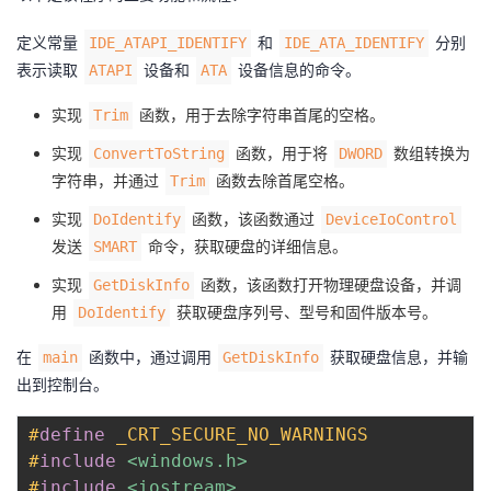
的
Programs
发
者
定义常量
和
分别
IDE_ATAPI_IDENTIFY
IDE_ATA_IDENTIFY
表示读取
设备和
设备信息的命令。
ATAPI
ATA
支
者
我
实现
函数，用于去除字符串首尾的空格。
Trim
持
学
的
我
实现
函数，用于将
数组转换为
ConvertToString
DWORD
字符串，并通过
函数去除首尾空格。
Trim
我
堂
博
的
我
实现
函数，该函数通过
DoIdentify
DeviceIoControl
发送
命令，获取硬盘的详细信息。
SMART
的
我
客
论
的
我
我
实现
函数，该函数打开物理硬盘设备，并调
GetDiskInfo
技
的
坛
圈
的
我
的
我
用
获取硬盘序列号、型号和固件版本号。
DoIdentify
术
云
子
直
的
我
在
课
的
我
函数中，通过调用
获取硬盘信息，并输
main
GetDiskInfo
出到控制台。
支
声
播
活
的
程
认
的
我
#
define
_CRT_SECURE_NO_WARNINGS
持
建
#
include
动
关
<windows.h>
证
实
的
#
include
<iostream>