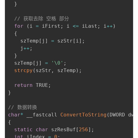
}
// 获取去除 空格 部分
for
(
i 
=
 iFirst
;
 i 
<=
 iLast
;
 i
++
)
{
    szTemp
[
j
]
=
 szStr
[
i
]
;
    j
++
;
}
  szTemp
[
j
]
=
'\0'
;
strcpy
(
szStr
,
 szTemp
)
;
return
 TRUE
;
}
// 数据转换
char
*
 __fastcall 
ConvertToString
(
DWORD dwD
{
static
char
 szResBuf
[
256
]
;
int
 iIndex 
=
0
;