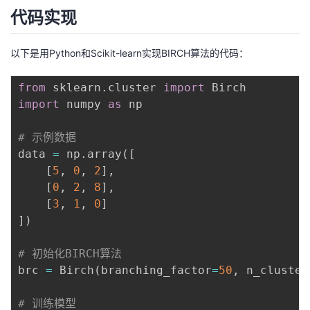
代码实现
以下是用Python和Scikit-learn实现BIRCH算法的代码：
from
 sklearn
.
cluster 
import
import
 numpy 
as
 np

# 示例数据
data 
=
 np
.
array
(
[
[
5
,
0
,
2
]
,
[
0
,
2
,
8
]
,
[
3
,
1
,
0
]
]
)
# 初始化BIRCH算法
brc 
=
 Birch
(
branching_factor
=
50
,
 n_cluster
# 训练模型