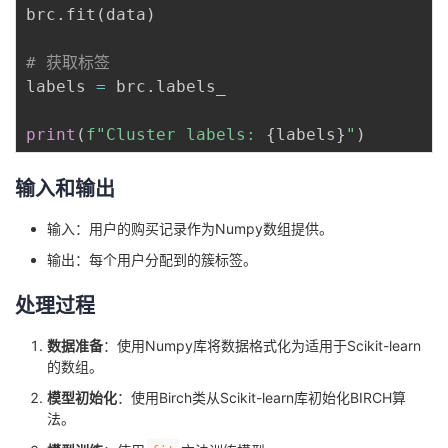
brc
.
fit
(
data
)
# 获取标签
labels 
=
 brc
.
labels_

print
(
f"Cluster labels: 
{
labels
}
"
)
输入和输出
输入：用户的购买记录作为Numpy数组提供。
输出：每个用户分配到的簇标签。
处理过程
数据准备
：使用Numpy库将数据格式化为适用于Scikit-learn
的数组。
模型初始化
：使用Birch类从Scikit-learn库初始化BIRCH算
法。