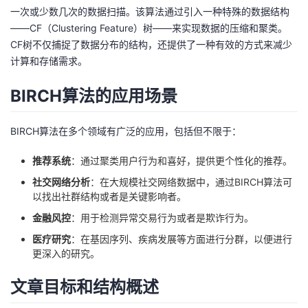
一次或少数几次的数据扫描。该算法通过引入一种特殊的数据结构
我
注
的
开
——CF（Clustering Feature）树——来实现数据的压缩和聚类。
CF树不仅捕捉了数据分布的结构，还提供了一种有效的方式来减少
的
Programs
发
计算和存储需求。
支
者
BIRCH算法的应用场景
持
学
BIRCH算法在多个领域有广泛的应用，包括但不限于：
我
堂
推荐系统
：通过聚类用户行为和喜好，提供更个性化的推荐。
社交网络分析
：在大规模社交网络数据中，通过BIRCH算法可
的
我
我
以找出社群结构或者是关键影响者。
技
的
的
我
金融风控
：用于检测异常交易行为或者是欺诈行为。
医疗研究
：在基因序列、疾病发展等方面进行分群，以便进行
术
云
课
的
我
更深入的研究。
支
声
文章目标和结构概述
程
认
的
我