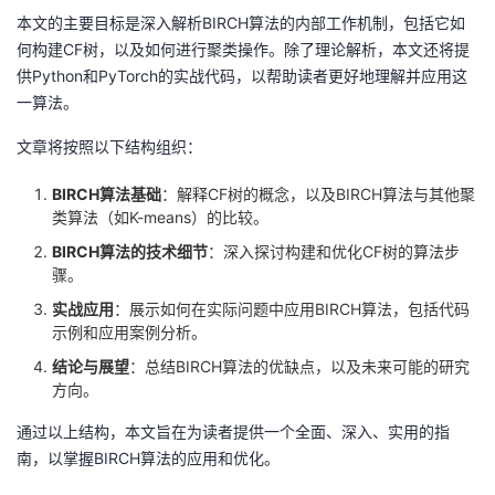
持
建
证
实
的
本文的主要目标是深入解析BIRCH算法的内部工作机制，包括它如
何构建CF树，以及如何进行聚类操作。除了理论解析，本文还将提
议
验
收
供Python和PyTorch的实战代码，以帮助读者更好地理解并应用这
一算法。
藏
文章将按照以下结构组织：
BIRCH算法基础
：解释CF树的概念，以及BIRCH算法与其他聚
类算法（如K-means）的比较。
BIRCH算法的技术细节
：深入探讨构建和优化CF树的算法步
骤。
实战应用
：展示如何在实际问题中应用BIRCH算法，包括代码
示例和应用案例分析。
结论与展望
：总结BIRCH算法的优缺点，以及未来可能的研究
方向。
通过以上结构，本文旨在为读者提供一个全面、深入、实用的指
南，以掌握BIRCH算法的应用和优化。