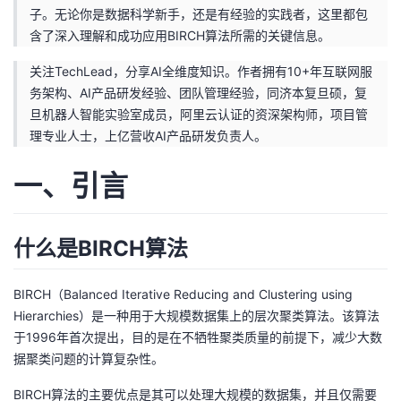
子。无论你是数据科学新手，还是有经验的实践者，这里都包
者
含了深入理解和成功应用BIRCH算法所需的关键信息。
关注TechLead，分享AI全维度知识。作者拥有10+年互联网服
我
务架构、AI产品研发经验、团队管理经验，同济本复旦硕，复
旦机器人智能实验室成员，阿里云认证的资深架构师，项目管
的
我
理专业人士，上亿营收AI产品研发负责人。
博
的
我
一、引言
客
论
的
我
什么是BIRCH算法
坛
圈
的
我
子
直
的
我
BIRCH（Balanced Iterative Reducing and Clustering using
Hierarchies）是一种用于大规模数据集上的层次聚类算法。该算法
我
播
活
的
于1996年首次提出，目的是在不牺牲聚类质量的前提下，减少大数
据聚类问题的计算复杂性。
我
动
关
的
BIRCH算法的主要优点是其可以处理大规模的数据集，并且仅需要