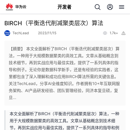
开发者
返
BIRCH（平衡迭代削减聚类层次）算法
回
TechLead
2023/11/15
1.7k+
举
报
【摘要】 本文全面解析了BIRCH（平衡迭代削减聚类层次）算
法，一种用于大规模数据聚类的高效工具。文章从基础概念到
技术细节，再到实战应用与最佳实践，提供了一系列具体的指
个
导和例子。无论你是数据科学新手，还是有经验的实践者，这
里都包含了深入理解和成功应用BIRCH算法所需的关键信息。
我
人
关注TechLead，分享AI全维度知识。作者拥有10+年互联网服
务架构、AI产品研发经验、团队管理经验，同济本复旦硕，复
的
主
旦...
开
页
本文全面解析了BIRCH（平衡迭代削减聚类层次）算法，一种
用于大规模数据聚类的高效工具。文章从基础概念到技术细
发
节，再到实战应用与最佳实践，提供了一系列具体的指导和例