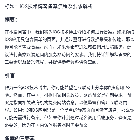
标题：iOS技术博客备案流程及要求解析
者
摘要：
我
在本篇问答中，我们将为iOS技术博主介绍如何进行备案。如果你的
iOS应用只包含简单的页面，并通过蓝牙进行数据采集和传输，那么
的
我
你可能不需要备案。然而，如果你希望通过域名调用后端服务，建
议进行备案以满足国内服务器访问的要求。我们将详细解释备案的
博
的
我
三要素以及备案流程，并提供参考资料供你查阅。
客
论
的
我
引言
坛
圈
的
我
作为一名iOS技术博主，你可能希望在互联网上分享你的知识和经
验。然而，在中国，根据国家相关政策，网站备案是强制要求。备
子
直
的
我
案是指向相关政府机构提交网站信息，以便监管和管理互联网内
容。如果你的iOS应用只是一个简单的静态页面且没有域名，那么你
我
播
活
的
可能无需进行备案。但如果你计划通过域名调用后端服务，备案是
必要的，因为在国内访问服务器时需要备案。
我
动
关
的
备案的三要素