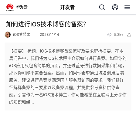
开发者
返
如何进行iOS技术博客的备案？
回
iOS梦想家
2023/11/14
5.2k+
举
报
【摘要】 ​标题：iOS技术博客备案流程及要求解析摘要：在本
篇问答中，我们将为iOS技术博主介绍如何进行备案。如果你的
iOS应用只包含简单的页面，并通过蓝牙进行数据采集和传输，
个
那么你可能不需要备案。然而，如果你希望通过域名调用后端
服务，建议进行备案以满足国内服务器访问的要求。我们将详
我
人
细解释备案的三要素以及备案流程，并提供参考资料供你查
阅。引言作为一名iOS技术博主，你可能希望在互联网上分享你
的
主
的知识和经...
开
页
发