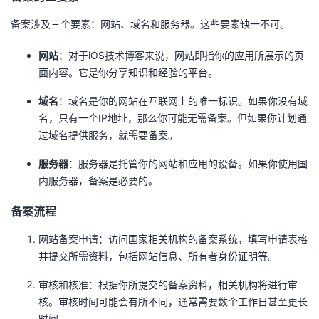
我
注
的
开
备案涉及三个要素：网站、域名和服务器。这些要素缺一不可。
的
Programs
发
网站
：对于iOS技术博客来说，网站即指你的应用所展示的页
面内容。它是你分享知识和经验的平台。
支
者
域名
：域名是你的网站在互联网上的唯一标识。如果你没有域
名，只有一个IP地址，那么你可能无需备案。但如果你计划通
持
学
过域名提供服务，就需要备案。
我
堂
服务器
：服务器是托管你的网站和应用的设备。如果你使用国
内服务器，备案是必要的。
的
我
我
备案流程
技
的
的
我
网站备案申请：访问国家相关机构的备案系统，填写申请表格
并提交所需资料，包括网站信息、所有者身份证明等。
术
云
课
的
我
审核和核准：根据你所提交的备案资料，相关机构将进行审
支
声
程
认
的
我
核。审核时间可能会有所不同，通常需要数个工作日甚至更长
时间。