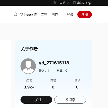
中国站
华为云App
华为云码道
文档
创作
登录
注册
关于作者
yd_271615118
博客：
1
粉丝：
0
阅读
获赞
评论
3.9k+
0
0
+ 关注
发消息