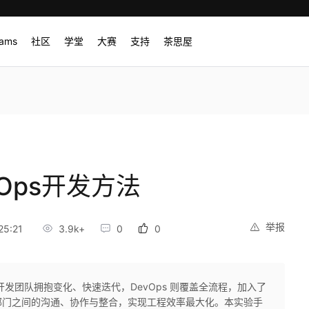
rams
社区
学堂
大赛
支持
茶思屋
Ops开发方法
举报
25:21
3.9k+
0
0
开发团队拥抱变化、快速迭代，DevOps 则覆盖全流程，加入了
部门之间的沟通、协作与整合，实现工程效率最大化。本实验手