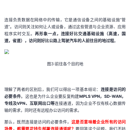
我
注
的
开
连接负责数据在网络中的传输，它是通信设备之间的基础设施“管
的
Programs
发
道”。访问则关注如何让人或设备，通过这些管道与企业资源、应用
程序实时交互。
再形象一点，连接好比交通基础设施（高速，国
支
者
道，省道），访问则好比公路上驾驶汽车的人前往目的地过程
。
持
学
我
堂
图3:前往各个目的地
的
我
我
理解了两者的区别后，我们可以得出一项基本结论：
连接是访问的
技
的
的
我
必要条件
。这也是为什么企业要反复构建
MPLS VPN，SD-WAN，
专线及VPN、互联网出口等
连接通道，因为企业不仅有核心数据传
术
云
课
的
我
输的需求，同时还有远程办公访问的需求。
支
声
程
认
的
我
那么，既然连接是访问的必要条件，
这是否意味着企业所有的访问
场景，都需要花钱先部署连接通道呢？
要回答这个问题，我们不妨