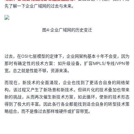
持
建
证
实
的
先了解一下企业广域网的过去与未来。
议
验
收
图4:企业广域网的历史变迁
藏
过去，在OSI七层模型的定律下，企业网架构基本十年不会变，因为
那时有确定性的技术方案：如升级设备，扩容MPLS/专线/VPN带
宽。总之就是性能不够，资源来凑。
而现在，新技术的全面涌现，企业也找到了更适合自身的网络架
构，该过程又产生了新场景和新技术。但碎片化的技术叠加也带来
新的挑战，从而再次催生新技术方案，如此循环，使新的技术形态
得到了极大的丰富。因此各行各业都能找到适合自身的转型技术策
略组合，而不是像过去那样堆硬件或扩容带宽。