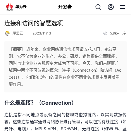
开发者
返
连接和访问的智慧选项
回
犀思云
2023/11/13
5.9k+
举
报
【摘要】 近年来，企业网络通信需求可谓五花八门，变幻莫
测。它不仅为企业的生产、办公、研发、销售提供全面赋能，
同时也让企业业务规模变大成为了可能。今天，我们来聊聊广
个
域网中两个不可忽视的概念：连接（Connection）和访问（Ac
cess），它们均以各自的属性在企业不同业务场景中发挥着重
我
人
要作用。
的
主
什么是连接？（Connection）
开
页
连接是指不同地点或设备之间的物理或虚拟链路，以实现数据传
输。这些连接通常通过网络协议进行管理，可以包括有线连接（如
发
光纤、电缆）、MPLS VPN、SD-WAN、无线连接（如Wi-Fi、蓝