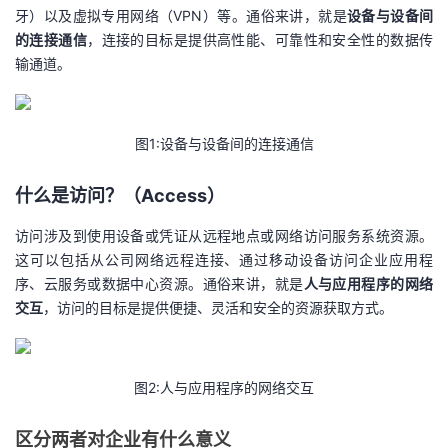
牙）以及虚拟专用网络（VPN）等。通俗来讲，就是
设备与设备间
者
的连接通信
，连接的目标是提供高性能、可靠性和安全性的数据传
输通道。
我
的
我
图1:设备与设备间的连接通信
博
的
我
什么是访问？（Access）
客
论
的
我
访问涉及到使用设备或凭证从远程地点或网络访问服务系统资源。
这可以包括从公司网络远程连接、通过移动设备访问企业应用程
坛
圈
的
我
序、云服务或数据中心资源。通俗来讲，就是
人与应用程序的网络
交互
，访问的目标是提供便捷、灵活和安全的资源获取方式。
子
直
的
我
我
播
活
的
图2:人与应用程序的网络交互
我
动
关
的
区分两者对企业有什么意义