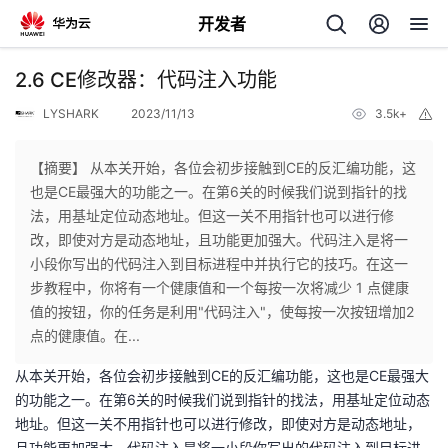
开发者
返
2.6 CE修改器：代码注入功能
回
LYSHARK
2023/11/13
3.5k+
举
报
【摘要】 从本关开始，各位会初步接触到CE的反汇编功能，这
也是CE最强大的功能之一。在第6关的时候我们说到指针的找
法，用基址定位动态地址。但这一关不用指针也可以进行修
个
改，即使对方是动态地址，且功能更加强大。代码注入是将一
小段你写出的代码注入到目标进程中并执行它的技巧。在这一
我
人
步教程中，你将有一个健康值和一个每按一次将减少 1 点健康
值的按钮，你的任务是利用"代码注入"，使每按一次按钮增加2
的
主
点的健康值。在...
从本关开始，各位会初步接触到CE的反汇编功能，这也是CE最强大
开
页
的功能之一。在第6关的时候我们说到指针的找法，用基址定位动态
地址。但这一关不用指针也可以进行修改，即使对方是动态地址，
发
且功能更加强大。代码注入是将一小段你写出的代码注入到目标进