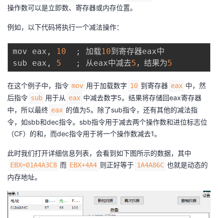
操作数可以是立即数、寄存器或内存位置。
例如，以下代码将执行一个减法操作：
mov eax
,
10
;
 加载
10
到寄存器eax中

sub eax
,
5
;
 从eax中减去
5
，结果为
5
在这个例子中，指令
用于加载数字
到寄存器
中，然
mov
10
eax
后指令
用于从
中减去数字5。结果将存储回eax寄存器
sub
eax
中，所以最终
的值为5。除了sub指令，还有其他的减法指
eax
令，如sbb和dec指令。sbb指令用于减去两个操作数和进位标志位
（CF）的和，而dec指令用于将一个操作数减去1。
此时我们打开详细信息列表，会看到如下图所示的数据，其中
而
则正好等于
也就是动态的
EBX=01A4A3C8
EBX+4A4
‭1A4A86C‬
内存地址。