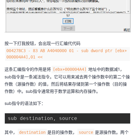
持
建
证
实
的
议
验
收
藏
按一下打我按钮，会出现一行汇编代代码
004278C3 - 83 AB A4040000 01 - sub dword ptr [ebx+
000004A4],01 <<
这条汇编指令的作用是将
地址中的数据减1，
[ebx+000004A4]
sub指令是一条减法指令。它可以用来减去两个操作数中的第二个操
作数（源操作数）的值，然后将结果存储到第一个操作数（目的操
作数）中。sub指令通常用于数学运算和内存操作。
sub指令的语法如下：
sub destination
,
其中，
是目的操作数，
是源操作数。两个
destination
source