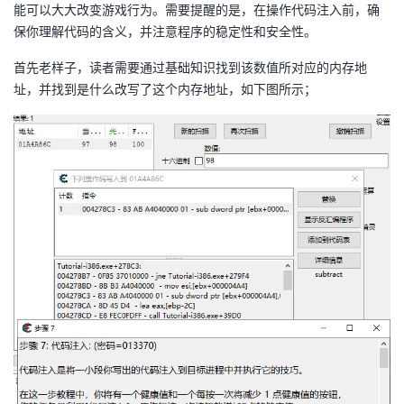
能可以大大改变游戏行为。需要提醒的是，在操作代码注入前，确
我
注
的
开
保你理解代码的含义，并注意程序的稳定性和安全性。
的
Programs
发
首先老样子，读者需要通过基础知识找到该数值所对应的内存地
址，并找到是什么改写了这个内存地址，如下图所示；
支
者
持
学
我
堂
的
我
我
技
的
的
我
术
云
课
的
我
支
声
程
认
的
我