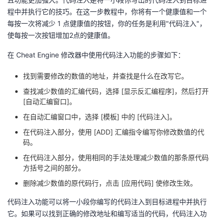
程中并执行它的技巧。在这一步教程中，你将有一个健康值和一个
者
每按一次将减少 1 点健康值的按钮，你的任务是利用"代码注入"，
使每按一次按钮增加2点的健康值。
我
在 Cheat Engine 修改器中使用代码注入功能的步骤如下：
的
我
找到需要修改的数值的地址，并查找是什么在改写它。
博
的
我
查找减少数值的汇编代码，选择 [显示反汇编程序]，然后打开
[自动汇编窗口]。
客
论
的
我
在自动汇编窗口中，选择 [模板] 中的 [代码注入]。
在代码注入部分，使用 [ADD] 汇编指令编写你修改数值的代
坛
圈
的
我
码。
在代码注入部分，使用相同的手法处理减少数值的那条原代码
子
直
的
我
方括号之间的部分。
我
播
活
的
删除减少数值的原代码行，点击 [应用代码] 使修改生效。
代码注入功能可以将一小段你编写的代码注入到目标进程中并执行
我
动
关
的
它。如果可以找到正确的修改地址和编写适当的代码，代码注入功