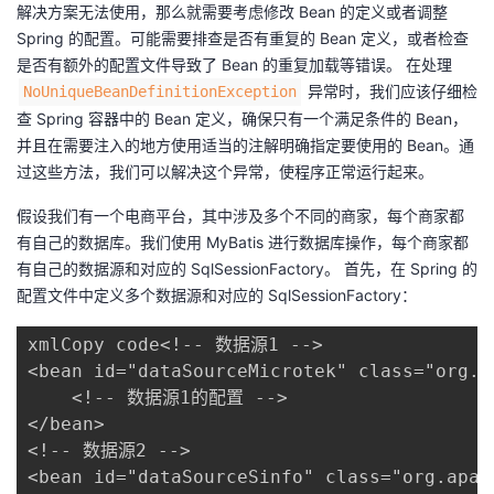
持
建
解决方案无法使用，那么就需要考虑修改 Bean 的定义或者调整
证
实
的
Spring 的配置。可能需要排查是否有重复的 Bean 定义，或者检查
议
是否有额外的配置文件导致了 Bean 的重复加载等错误。 在处理 ​
验
收
​ 异常时，我们应该仔细检
​NoUniqueBeanDefinitionException​
查 Spring 容器中的 Bean 定义，确保只有一个满足条件的 Bean，
藏
并且在需要注入的地方使用适当的注解明确指定要使用的 Bean。通
过这些方法，我们可以解决这个异常，使程序正常运行起来。
假设我们有一个电商平台，其中涉及多个不同的商家，每个商家都
有自己的数据库。我们使用 MyBatis 进行数据库操作，每个商家都
有自己的数据源和对应的 SqlSessionFactory。 首先，在 Spring 的
配置文件中定义多个数据源和对应的 SqlSessionFactory：
xmlCopy code<!-- 数据源1 -->

<bean id="dataSourceMicrotek" class="org.a
    <!-- 数据源1的配置 -->

</bean>

<!-- 数据源2 -->

<bean id="dataSourceSinfo" class="org.apac