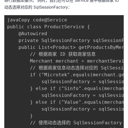
进行数据库操作。 同时，我们还可以在 Service 层中根据商家 ID
动态选择对应的 SqlSessionFactory：
javaCopy code@Service

public class ProductService {

    @Autowired

    private SqlSessionFactory sqlSessionFac
    public List<Product> getProductsByMerc
        // 根据商家 ID 获取商家信息

        Merchant merchant = merchantServic
        // 根据商家信息动态选择对应的 SqlSessionF
        if ("Microtek".equals(merchant.getS
            sqlSessionFactory = sqlSessionF
        } else if ("Sinfo".equals(merchant
            sqlSessionFactory = sqlSessionF
        } else if ("Value".equals(merchant
            sqlSessionFactory = sqlSessionF
        }

        // 使用动态选择的 SqlSessionFactory