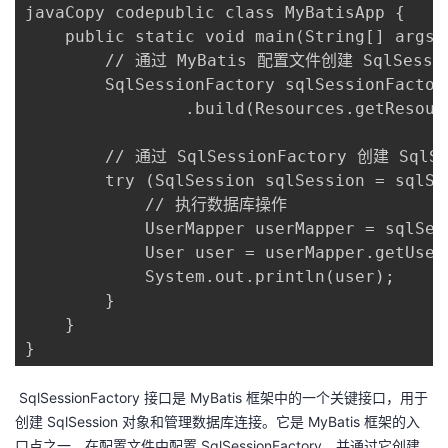
javaCopy codepublic class MyBatisApp {

    public static void main(String[] args) 
        // 通过 MyBatis 配置文件创建 SqlSession
        SqlSessionFactory sqlSessionFactor
                .build(Resources.getResour
        // 通过 SqlSessionFactory 创建 SqlSes
        try (SqlSession sqlSession = sqlSe
            // 执行数据库操作

            UserMapper userMapper = sqlSes
            User user = userMapper.getUserB
            System.out.println(user);

        }

    }

}
SqlSessionFactory 接口是 MyBatis 框架中的一个关键接口，用于
创建 SqlSession 对象和管理数据库连接。它是 MyBatis 框架的入
口点之一，在配置文件中配置 SqlSessionFactory，并通过它创建