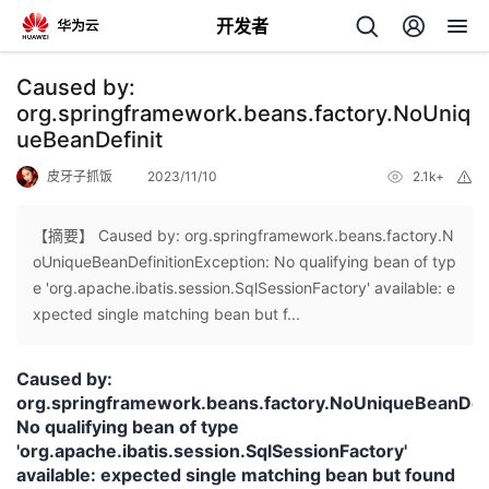
开发者
返
Caused by:
回
org.springframework.beans.factory.NoUniq
ueBeanDefinit
皮牙子抓饭
2023/11/10
2.1k+
举
报
【摘要】 Caused by: org.springframework.beans.factory.N
个
oUniqueBeanDefinitionException: No qualifying bean of typ
e 'org.apache.ibatis.session.SqlSessionFactory' available: e
我
人
xpected single matching bean but f...
的
主
Caused by:
org.springframework.beans.factory.NoUniqueBeanDefi
开
页
No qualifying bean of type
'org.apache.ibatis.session.SqlSessionFactory'
发
available: expected single matching bean but found