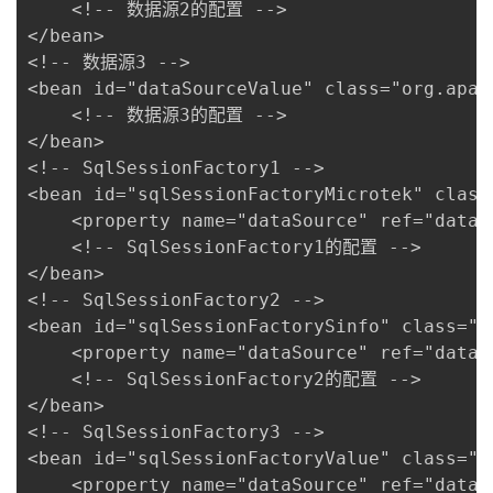
    <!-- 数据源2的配置 -->

</bean>

<!-- 数据源3 -->

<bean id="dataSourceValue" class="org.apac
    <!-- 数据源3的配置 -->

</bean>

<!-- SqlSessionFactory1 -->

<bean id="sqlSessionFactoryMicrotek" class
    <property name="dataSource" ref="dataSo
    <!-- SqlSessionFactory1的配置 -->

</bean>

<!-- SqlSessionFactory2 -->

<bean id="sqlSessionFactorySinfo" class="o
    <property name="dataSource" ref="dataSo
    <!-- SqlSessionFactory2的配置 -->

</bean>

<!-- SqlSessionFactory3 -->

<bean id="sqlSessionFactoryValue" class="o
    <property name="dataSource" ref="dataSo