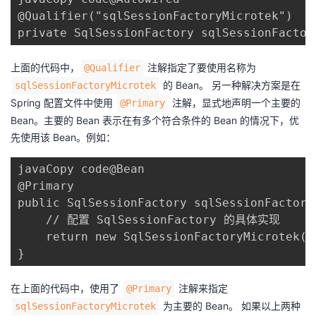
我
注
的
开
@Qualifier("sqlSessionFactoryMicrotek")

private SqlSessionFactory sqlSessionFactor
的
Programs
发
上面的代码中，​
​ 注解指定了要使用名称为 ​
​@Qualifier​
支
者
​ 的 Bean。 另一种解决方案是在
​sqlSessionFactoryMicrotek​
Spring 配置文件中使用 ​
​ 注解，显式地声明一个主要的
​@Primary​
持
学
Bean。主要的 Bean 表示在有多个符合条件的 Bean 的情况下，优
先使用该 Bean。例如：
我
堂
javaCopy code@Bean

@Primary

的
我
我
public SqlSessionFactory sqlSessionFactoryM
    // 配置 SqlSessionFactory 的具体实现

技
的
的
我
    return new SqlSessionFactoryMicrotek();
}
术
云
课
的
我
在上面的代码中，使用了 ​
支
声
​ 注解来指定 ​
​@Primary​
程
认
的
我
​ 为主要的 Bean。 如果以上两种
​sqlSessionFactoryMicrotek​