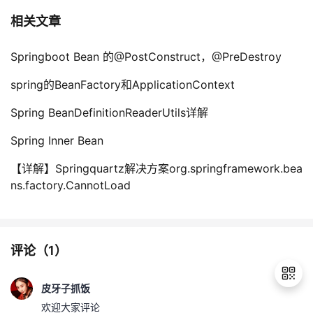
相关文章
Springboot Bean 的@PostConstruct，@PreDestroy
spring的BeanFactory和ApplicationContext
Spring BeanDefinitionReaderUtils详解
Spring Inner Bean
【详解】Springquartz解决方案org.springframework.bea
ns.factory.CannotLoad
评论（
1
）
皮牙子抓饭
欢迎大家评论