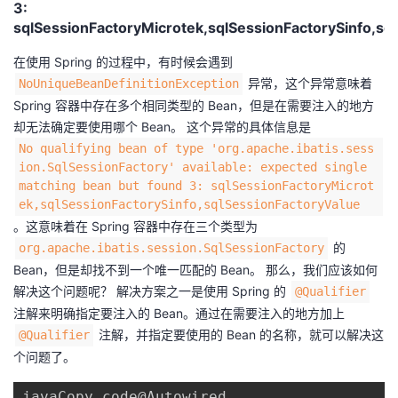
3:
sqlSessionFactoryMicrotek,sqlSessionFactorySinfo,sq
者
在使用 Spring 的过程中，有时候会遇到 ​
我
​ 异常，这个异常意味着
​NoUniqueBeanDefinitionException​
Spring 容器中存在多个相同类型的 Bean，但是在需要注入的地方
的
我
却无法确定要使用哪个 Bean。 这个异常的具体信息是 ​
​No qualifying bean of type 'org.apache.ibatis.sess
博
的
我
ion.SqlSessionFactory' available: expected single
matching bean but found 3: sqlSessionFactoryMicrot
客
论
的
我
ek,sqlSessionFactorySinfo,sqlSessionFactoryValue​
。这意味着在 Spring 容器中存在三个类型为 ​
坛
圈
的
我
​ 的
​org.apache.ibatis.session.SqlSessionFactory​
Bean，但是却找不到一个唯一匹配的 Bean。 那么，我们应该如何
子
直
的
我
解决这个问题呢？ 解决方案之一是使用 Spring 的 ​
​@Qualifier​
注解来明确指定要注入的 Bean。通过在需要注入的地方加上 ​
我
播
活
的
​ 注解，并指定要使用的 Bean 的名称，就可以解决这
​@Qualifier​
个问题了。
我
动
关
的
javaCopy code@Autowired
