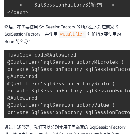
    <!-- SqlSessionFactory3的配置 -->

</bean>
然后，在需要使用 SqlSessionFactory 的地方注入对应商家的
SqlSessionFactory，并使用 ​
​ 注解指定要使用的
​@Qualifier​
Bean 的名称：
javaCopy code@Autowired

@Qualifier("sqlSessionFactoryMicrotek")

private SqlSessionFactory sqlSessionFactory
@Autowired

@Qualifier("sqlSessionFactorySinfo")

private SqlSessionFactory sqlSessionFactory
@Autowired

@Qualifier("sqlSessionFactoryValue")

private SqlSessionFactory sqlSessionFactor
通过上述代码，我们可以分别使用不同商家的 SqlSessionFactory