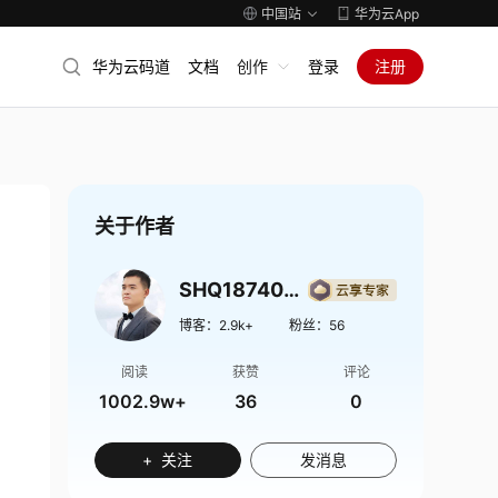
中国站
华为云App
华为云码道
文档
创作
登录
注册
关于作者
SHQ1874009
博客：
2.9k+
粉丝：
56
阅读
获赞
评论
1002.9w+
36
0
+ 关注
发消息