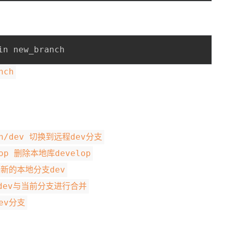
nch
igin/dev 切换到远程dev分支
elop 删除本地库develop
一个新的本地分支dev
将分支dev与当前分支进行合并
dev分支