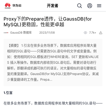
开发者
返
Proxy下的Prepare透传，让GaussDB(for
回
MySQL)更稳固，性能更卓越
GaussDB 数据库
2023/11/08
7.7k+
举
报
【摘要】 1.引言在很多业务场景下，数据库应用程序处理大量
相同的SQL语句——只需更改SQL语句中的文字或变量值。例
个
如：使用相同的SQL模板进行WHERE查询，SET 更新和VALUE
S 插入等操作。数据库内部收到SQL语句后，需要对语句进行
我
人
解析，即翻译成机器可执行的语言，对大量相似的语句要做反
复的重复翻译。GaussDB(for MySQL)支持Prepare协议，来减
的
主
少重复翻译的工作量。Prepa...
开
页
1.
引言
发
在很多业务场景下，数据库应用程序处理大量相同的
SQL
语句
——