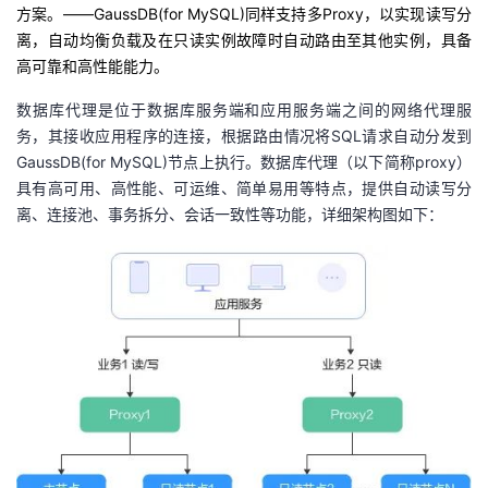
持
建
证
实
的
方案。——
GaussDB(for MySQL)
同样支持多
Proxy
，以实现读写分
离，自动均衡负载及在只读实例故障时自动路由至其他实例，具备
议
验
收
高可靠和高性能能力。
数据库代理是位于数据库服务端和应用服务端之间的网络代理服
藏
务，其接收应用程序的连接，根据路由情况将
SQL
请求自动分发到
GaussDB(for MySQL)
节点上执行。数据库代理（以下简称
proxy
）
具有高可用、高性能、可运维、简单易用等特点，提供自动读写分
离、连接池、事务拆分、会话一致性等功能，详细架构图如下：