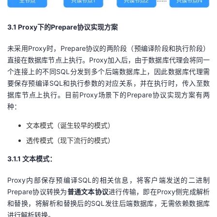
3.1 Proxy
下的
Prepare
协议实现方案
未采用
Proxy
时，
Prepare
协议的两阶段（预编译阶段和执行阶段）
直接在数据库节点上执行。
Proxy
加入后，由于数据库代理会将同一
个连接上的不同
SQL
分发到多个后端数据库上，因此数据库代理需
要保存预编译
SQL
和执行参数的对应关系，并在执行时，传入至数
据库节点上执行。目前
Proxy
场景下的
Prepare
协议实现方案有两
种：
文本模式（诞生较早的模式）
透传模式（现下流行的模式）
3.1.1
文本模式：
Proxy内部保存预编译
SQL
的相关信息，将客户端发送的二进制
Prepare
协议转换为
普通文本协议
进行传输，即在
Proxy
侧完成解析
和替换，将解析和替换后的
SQL
发往后端数据库，无需依赖数据库
进行解析转换。