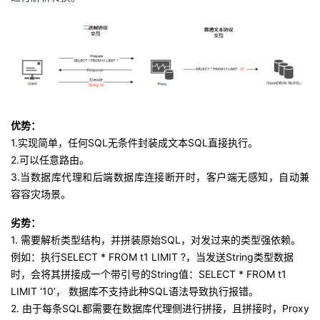
优势：
1.
实现简单，任何
SQL
无条件封装成文本
SQL
直接执行。
2.
可以任意路由。
3.
当数据库代理和后端数据库连接断开时，客户端无感知，自动兼
容容灾场景。
劣势
：
1.
需要解析类型结构，并拼装原始
SQL
，对发过来的类型强依赖。
例如：执行
SELECT * FROM t1 LIMIT ?
，当发送
String
类型数据
时，会将其拼接成一个带引号的
String
值：
SELECT * FROM t1
LIMIT
‘
10
’， 数据库不支持此种
SQL
语法导致执行报错。
2.
由于每条
SQL
都需要在数据库代理侧进行拼接，且拼接时，
Proxy