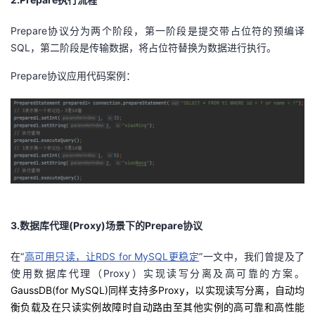
我
注
的
开
Prepare协议分为两个阶段，第一阶段是提交带占位符的预编译
SQL
，第二阶段是传输数据，将占位符替换为数据进行执行。
的
Programs
发
Prepare协议应用代码案例：
支
者
持
学
我
堂
的
我
我
技
的
的
我
3.
数据库代理
(Proxy)
场景下的
Prepare
协议
术
云
课
的
我
在
“
高可用只读，让RDS for MySQL更稳定
”一文中，我们曾提及了
使用数据库代理（
Proxy
）实现读写分离及高可靠的方案。
支
声
程
认
的
我
GaussDB(for MySQL)
同样支持多
Proxy
，以实现读写分离，自动均
衡负载及在只读实例故障时自动路由至其他实例的高可靠和高性能