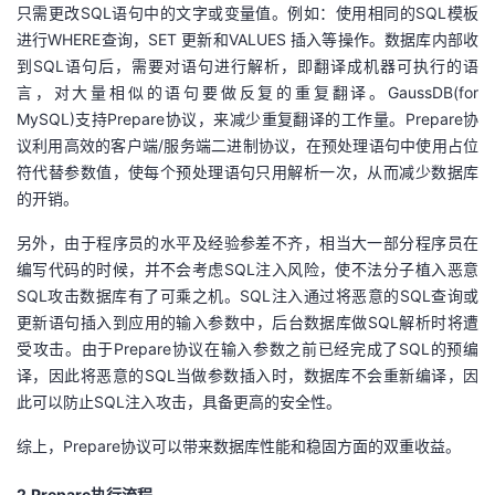
只需更改
SQL
语句中的文字或变量值。例如：使用相同的
SQL
模板
者
进行
WHERE
查询，
SET
更新和
VALUES
插入等操作。数据库内部收
到
SQL
语句后，需要对语句进行解析，即翻译成机器可执行的语
言，对大量相似的语句要做反复的重复翻译。
我
GaussDB(for
MySQL)
支持
Prepare
协议，来减少重复翻译的工作量。
Prepare
协
议利用高效的客户端
的
我
/
服务端二进制协议，在预处理语句中使用占位
符代替参数值，使每个预处理语句只用解析一次，从而减少数据库
的开销。
博
的
我
另外，由于程序员的水平及经验参差不齐，相当大一部分程序员在
客
论
的
我
编写代码的时候，并不会考虑
SQL
注入风险，使不法分子植入恶意
SQL
攻击数据库有了可乘之机。
SQL
注入通过将恶意的
SQL
查询或
坛
圈
的
我
更新语句插入到应用的输入参数中，后台数据库做
SQL
解析时将遭
受攻击。由于
Prepare
协议在输入参数之前已经完成了
SQL
的预编
子
直
的
我
译，因此将恶意的
SQL
当做参数插入时，数据库不会重新编译，因
此可以防止
SQL
注入攻击，具备更高的安全性。
我
播
活
的
综上，
Prepare
协议可以带来数据库性能和稳固方面的双重收益。
我
动
关
的
2.Prepare
执行流程