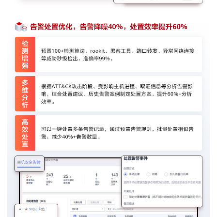
持
建
证
实
的
议
验
收
藏