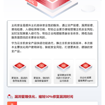
者
我
的
我
博
的
我
客
论
的
我
坛
圈
的
我
子
直
的
我
我
播
活
的
我
动
关
的