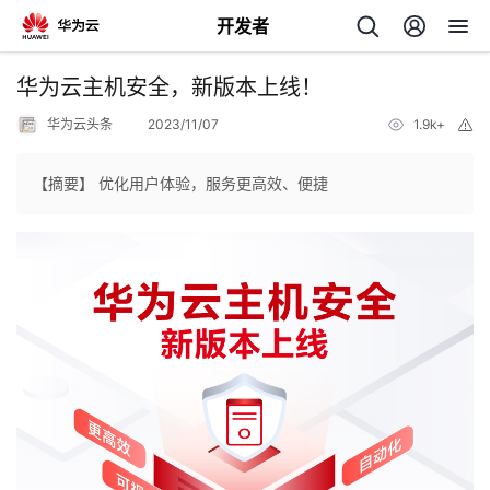
开发者
返
华为云主机安全，新版本上线！
回
华为云头条
2023/11/07
1.9k+
举
报
【摘要】 优化用户体验，服务更高效、便捷
个
我
人
的
主
开
页
发