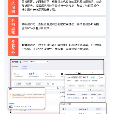
我
注
的
开
的
Programs
发
支
者
持
学
我
堂
的
我
我
技
的
的
我
术
云
课
的
我
支
声
程
认
的
我